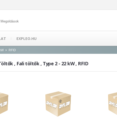
 Megoldások
LAT
EXPLEO.HU
 kW
RFID
ltők , Fali töltők , Type 2 - 22 kW , RFID