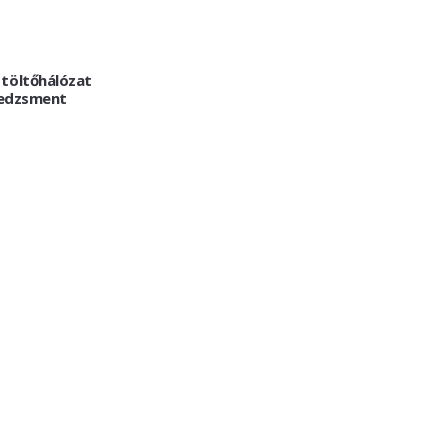
 töltőhálózat
edzsment