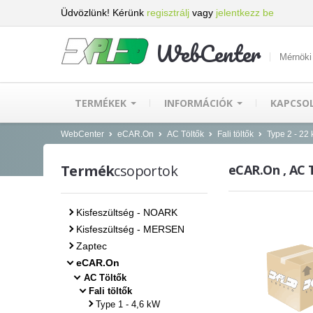
Üdvözlünk! Kérünk
regisztrálj
vagy
jelentkezz be
WebCenter
Mérnöki
TERMÉKEK
INFORMÁCIÓK
KAPCSO
WebCenter
eCAR.On
AC Töltők
Fali töltők
Type 2 - 22
Termék
csoportok
eCAR.On , AC Tö
Kisfeszültség - NOARK
Kisfeszültség - MERSEN
Zaptec
eCAR.On
AC Töltők
Fali töltők
Type 1 - 4,6 kW