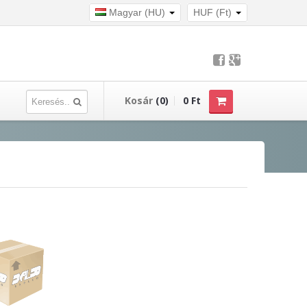
Magyar (HU)
HUF (Ft)
Kosár
(0)
0 Ft