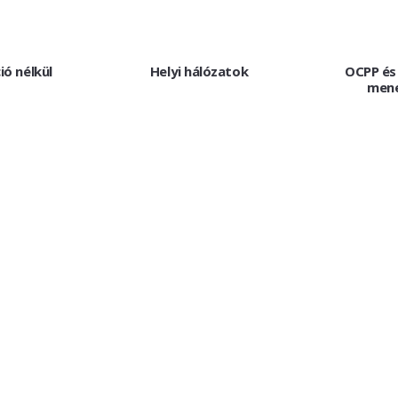
ó nélkül
Helyi hálózatok
OCPP és
men