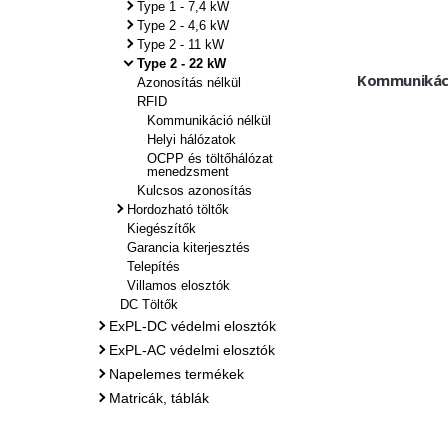
Type 1 - 7,4 kW
Type 2 - 4,6 kW
Type 2 - 11 kW
Type 2 - 22 kW
Kommunikáci
Azonosítás nélkül
RFID
Kommunikáció nélkül
Helyi hálózatok
OCPP és töltőhálózat
menedzsment
Kulcsos azonosítás
Hordozható töltők
Kiegészítők
Garancia kiterjesztés
Telepítés
Villamos elosztók
DC Töltők
ExPL-DC védelmi elosztók
ExPL-AC védelmi elosztók
Napelemes termékek
Matricák, táblák