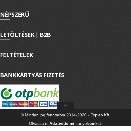
ExPL-DC védelmi elosztók
NÉPSZERŰ
Tűzvédelmi lekapcsolás
Tűzv. lekapcsolás és védelem
Túlfeszvédelem
LETÖLTÉSEK | B2B
ExPL-AC védelmi elosztók
ExPL-AC-1F
FELTÉTELEK
ExPL-AC-3F
BANKKÁRTYÁS FIZETÉS
Napelemes termékek
DC kapcsolás és védelem
PV felügyelet
Csatlakozók, szerelvények
Matricák, táblák
© Minden jog fenntartva 2014-2026 - Expleo Kft.
Olvassa el
Adatvédelmi
irányelveinket.
PV matricák