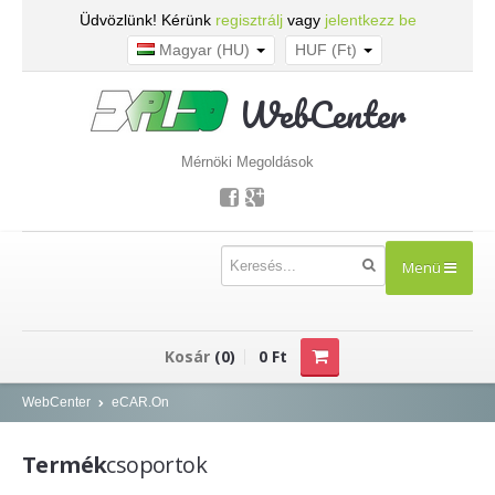
Üdvözlünk! Kérünk
regisztrálj
vagy
jelentkezz be
Magyar (HU)
HUF (Ft)
WebCenter
Mérnöki Megoldások
Menü
TERMÉKEK
Kosár
(0)
0 Ft
Kisfeszültség - NOARK
WebCenter
eCAR.On
Kismegszakítók
Termék
csoportok
Áram-védőkapcsolók