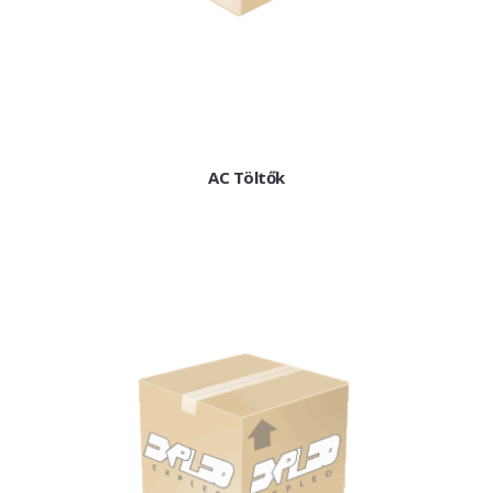
Elosztók
Gyűjtősín, sorkapocs
Fotovoltaikus és DC
Működtető- és jelzőkészülékek
Dugaszolható relék
Kis mágneskapcs.
AC Töltők
Mágneskapcsolók
Kondenzátor kont.
Irányváltó kombinációk
Hőkioldók
Motorvédőkapcsolók
Motorindítók
Kompakt megszakítók
Kompakt kapcsolók
Légmegszakítók
Lég-szakaszoló-kapcsoló