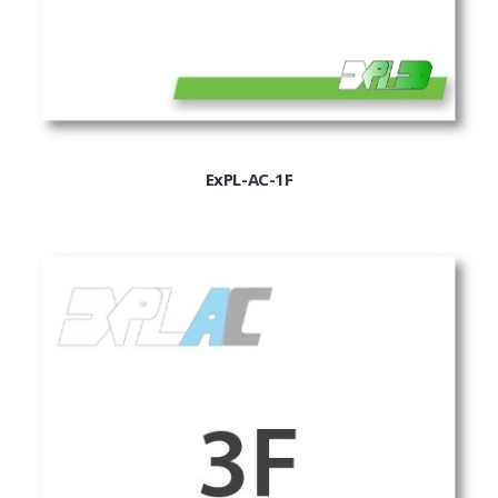
Elosztók
Gyűjtősín, sorkapocs
Fotovoltaikus és DC
Működtető- és jelzőkészülékek
Dugaszolható relék
Kis mágneskapcs.
ExPL-AC-1F
Mágneskapcsolók
Kondenzátor kont.
Irányváltó kombinációk
Hőkioldók
Motorvédőkapcsolók
Motorindítók
Kompakt megszakítók
Kompakt kapcsolók
Légmegszakítók
Lég-szakaszoló-kapcsoló