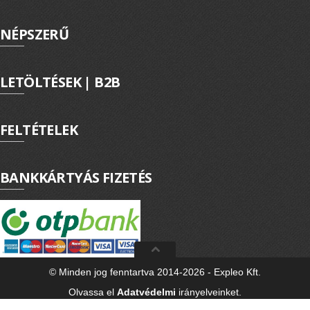
ExPL-DC védelmi elosztók
NÉPSZERŰ
Tűzvédelmi lekapcsolás
Tűzv. lekapcsolás és védelem
Túlfeszvédelem
LETÖLTÉSEK | B2B
ExPL-AC védelmi elosztók
ExPL-AC-1F
FELTÉTELEK
ExPL-AC-3F
BANKKÁRTYÁS FIZETÉS
Napelemes termékek
DC kapcsolás és védelem
PV felügyelet
Csatlakozók, szerelvények
Matricák, táblák
© Minden jog fenntartva 2014-2026 - Expleo Kft.
Olvassa el
Adatvédelmi
irányelveinket.
PV matricák