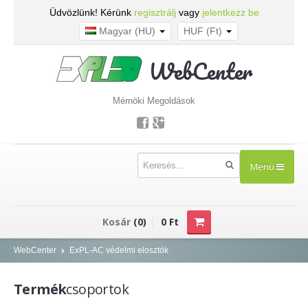
Üdvözlünk! Kérünk
regisztrálj
vagy
jelentkezz be
Magyar (HU)
HUF (Ft)
WebCenter
Mérnöki Megoldások
Menü
TERMÉKEK
Kosár
(0)
0 Ft
Kisfeszültség - NOARK
WebCenter
ExPL-AC védelmi elosztók
Kismegszakítók
Termék
csoportok
Áram-védőkapcsolók