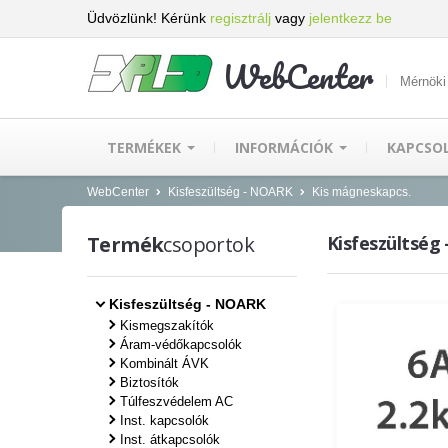
Üdvözlünk! Kérünk
regisztrálj
vagy
jelentkezz be
WebCenter
Mérnöki
TERMÉKEK
INFORMÁCIÓK
KAPCSO
WebCenter
Kisfeszültség - NOARK
Kis mágneskapcs.
Termék
csoportok
Kisfeszültség
Kisfeszültség - NOARK
Kismegszakítók
Áram-védőkapcsolók
Kombinált ÁVK
Biztosítók
Túlfeszvédelem AC
Inst. kapcsolók
Inst. átkapcsolók