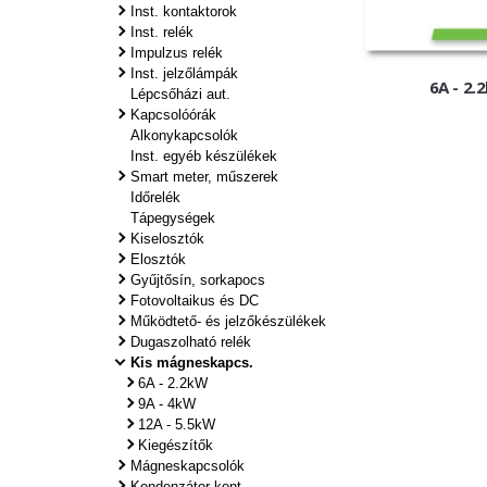
Inst. kontaktorok
Inst. relék
Impulzus relék
Inst. jelzőlámpák
6A - 2.
Lépcsőházi aut.
Kapcsolóórák
Alkonykapcsolók
Inst. egyéb készülékek
Smart meter, műszerek
Időrelék
Tápegységek
Kiselosztók
Elosztók
Gyűjtősín, sorkapocs
Fotovoltaikus és DC
Működtető- és jelzőkészülékek
Dugaszolható relék
Kis mágneskapcs.
6A - 2.2kW
9A - 4kW
12A - 5.5kW
Kiegészítők
Mágneskapcsolók
Kondenzátor kont.