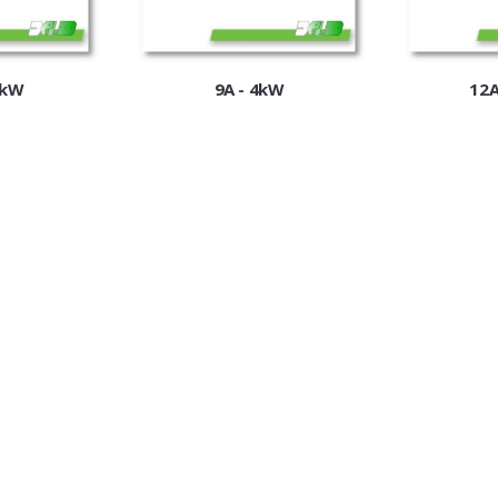
2kW
9A - 4kW
12A