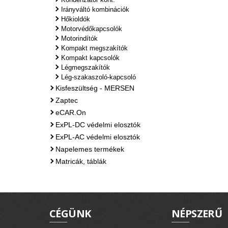
Irányváltó kombinációk
Hőkioldók
Motorvédőkapcsolók
Motorindítók
Kompakt megszakítók
Kompakt kapcsolók
Légmegszakítók
Lég-szakaszoló-kapcsoló
Kisfeszültség - MERSEN
Zaptec
eCAR.On
ExPL-DC védelmi elosztók
ExPL-AC védelmi elosztók
Napelemes termékek
Matricák, táblák
CÉGÜNK
NÉPSZERŰ