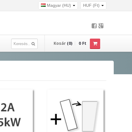
Magyar (HU)
HUF (Ft)
Kosár
(0)
0 Ft