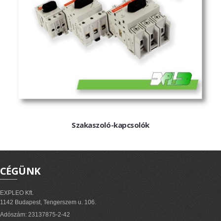
ExPL-DC védelmi elosztók
Tűzvédelmi lekapcsolás
Tűzv. lekapcsolás és védelem
Túlfeszvédelem
ExPL-AC védelmi elosztók
ExPL-AC-1F
ExPL-AC-3F
Szakaszoló-kapcsolók
Napelemes termékek
DC kapcsolás és védelem
PV felügyelet
CÉGÜNK
Csatlakozók, szerelvények
Matricák, táblák
EXPLEO Kft.
1142 Budapest, Tengerszem u. 106.
PV matricák
Adószám: 23137875-2-42