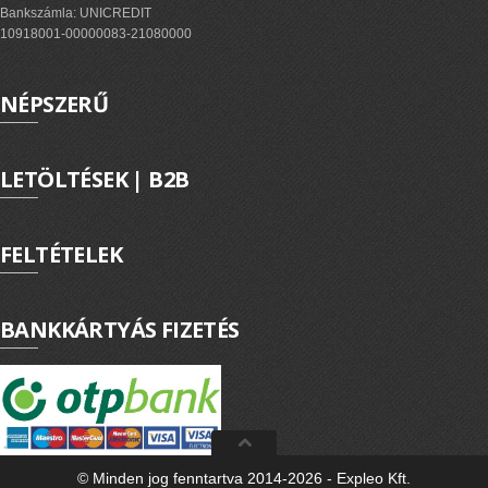
PV felirati táblák
Bankszámla: UNICREDIT
10918001-00000083-21080000
INFORMÁCIÓK
NÉPSZERŰ
HOGYAN TUDOK ONLINE VÁSÁROLNI?
LETÖLTÉSEK | B2B
SZÁLLÍTÁS
FIZETÉSI MÓDOK
FELTÉTELEK
ÁLTALÁNOS SZERZŐDÉSI FELTÉTELEK
ADATVÉDELEM
BANKKÁRTYÁS FIZETÉS
_______
WEBÁRUHÁZ ÜZEMELTETŐ? LEGYEN PARTNERÜNK!
ÁRLISTA
KAPCSOLAT
© Minden jog fenntartva 2014-2026 - Expleo Kft.