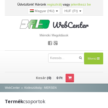
Üdvözlünk! Kérünk
regisztrálj
vagy
jelentkezz be
Magyar (HU)
HUF (Ft)
WebCenter
Mérnöki Megoldások
Menü
TERMÉKEK
Kosár
(0)
0 Ft
Kisfeszültség - NOARK
WebCenter
Kisfeszültség - MERSEN
Kismegszakítók
Termék
csoportok
Áram-védőkapcsolók