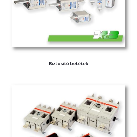
Kisfeszültség - MERSEN
Biztosító aljzatok
Biztosító betétek
Szakaszoló-kapcsolók
Zaptec
Zaptec Go
Biztosító betétek
Zaptec Pro
Zaptec Sense
Oszlopok
Kiegészítők
eCAR.On
AC Töltők
DC Töltők