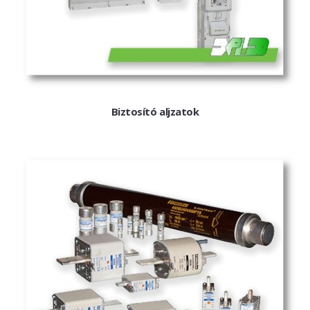
Elosztók
Gyűjtősín, sorkapocs
Fotovoltaikus és DC
Működtető- és jelzőkészülékek
Dugaszolható relék
Kis mágneskapcs.
Biztosító aljzatok
Mágneskapcsolók
Kondenzátor kont.
Irányváltó kombinációk
Hőkioldók
Motorvédőkapcsolók
Motorindítók
Kompakt megszakítók
Kompakt kapcsolók
Légmegszakítók
Lég-szakaszoló-kapcsoló