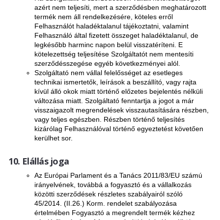
azért nem teljesíti, mert a szerződésben meghatározott
termék nem áll rendelkezésére, köteles erről
Felhasználót haladéktalanul tájékoztatni, valamint
Felhasználó által fizetett összeget haladéktalanul, de
legkésőbb harminc napon belül visszatéríteni. E
kötelezettség teljesítése Szolgáltatót nem mentesíti
szerződésszegése egyéb következményei alól.
Szolgáltató nem vállal felelősséget az esetleges
technikai ismertetők, leírások a beszállító, vagy rajta
kívül álló okok miatt történő előzetes bejelentés nélküli
változása miatt. Szolgáltató fenntartja a jogot a már
visszaigazolt megrendelések visszautasítására részben,
vagy teljes egészben. Részben történő teljesítés
kizárólag Felhasználóval történő egyeztetést követően
kerülhet sor.
Elállás joga
Az Európai Parlament és a Tanács 2011/83/EU számú
irányelvének, továbbá a fogyasztó és a vállalkozás
közötti szerződések részletes szabályairól szóló
45/2014. (II.26.) Korm. rendelet szabályozása
értelmében Fogyasztó a megrendelt termék kézhez