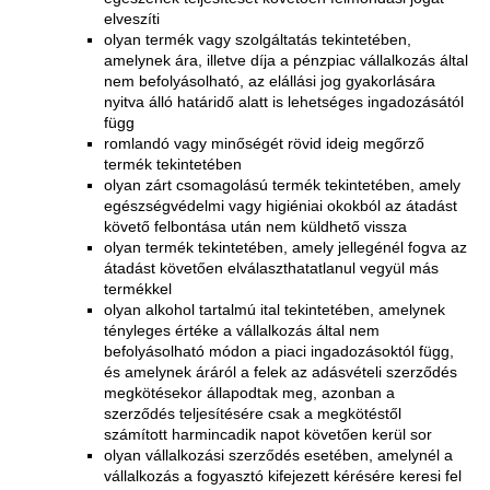
elveszíti
olyan termék vagy szolgáltatás tekintetében,
amelynek ára, illetve díja a pénzpiac vállalkozás által
nem befolyásolható, az elállási jog gyakorlására
nyitva álló határidő alatt is lehetséges ingadozásától
függ
romlandó vagy minőségét rövid ideig megőrző
termék tekintetében
olyan zárt csomagolású termék tekintetében, amely
egészségvédelmi vagy higiéniai okokból az átadást
követő felbontása után nem küldhető vissza
olyan termék tekintetében, amely jellegénél fogva az
átadást követően elválaszthatatlanul vegyül más
termékkel
olyan alkohol tartalmú ital tekintetében, amelynek
tényleges értéke a vállalkozás által nem
befolyásolható módon a piaci ingadozásoktól függ,
és amelynek áráról a felek az adásvételi szerződés
megkötésekor állapodtak meg, azonban a
szerződés teljesítésére csak a megkötéstől
számított harmincadik napot követően kerül sor
olyan vállalkozási szerződés esetében, amelynél a
vállalkozás a fogyasztó kifejezett kérésére keresi fel