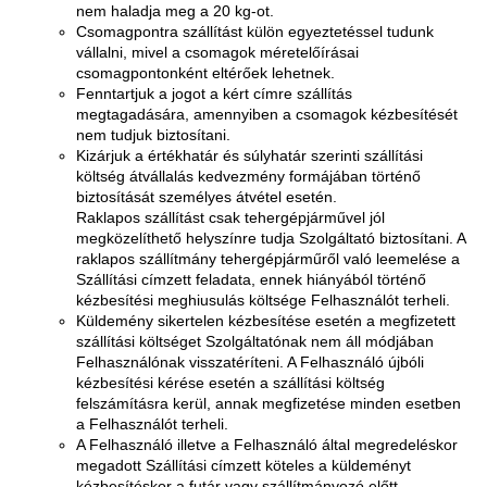
nem haladja meg a 20 kg-ot.
Csomagpontra szállítást külön egyeztetéssel tudunk
vállalni, mivel a csomagok méretelőírásai
csomagpontonként eltérőek lehetnek.
Fenntartjuk a jogot a kért címre szállítás
megtagadására, amennyiben a csomagok kézbesítését
nem tudjuk biztosítani.
Kizárjuk a értékhatár és súlyhatár szerinti szállítási
költség átvállalás kedvezmény formájában történő
biztosítását személyes átvétel esetén.
Raklapos szállítást csak tehergépjárművel jól
megközelíthető helyszínre tudja Szolgáltató biztosítani. A
raklapos szállítmány tehergépjárműről való leemelése a
Szállítási címzett feladata, ennek hiányából történő
kézbesítési meghiusulás költsége Felhasználót terheli.
Küldemény sikertelen kézbesítése esetén a megfizetett
szállítási költséget Szolgáltatónak nem áll módjában
Felhasználónak visszatéríteni. A Felhasználó újbóli
kézbesítési kérése esetén a szállítási költség
felszámításra kerül, annak megfizetése minden esetben
a Felhasználót terheli.
A Felhasználó illetve a Felhasználó által megredeléskor
megadott Szállítási címzett köteles a küldeményt
kézbesítéskor a futár vagy szállítmányozó előtt