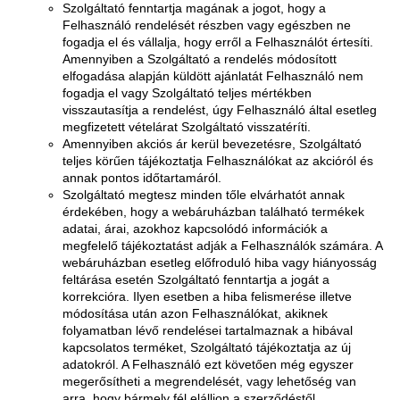
Szolgáltató fenntartja magának a jogot, hogy a
Felhasználó rendelését részben vagy egészben ne
fogadja el és vállalja, hogy erről a Felhasználót értesíti.
Amennyiben a Szolgáltató a rendelés módosított
elfogadása alapján küldött ajánlatát Felhasználó nem
fogadja el vagy Szolgáltató teljes mértékben
visszautasítja a rendelést, úgy Felhasználó által esetleg
megfizetett vételárat Szolgáltató visszatéríti.
Amennyiben akciós ár kerül bevezetésre, Szolgáltató
teljes körűen tájékoztatja Felhasználókat az akcióról és
annak pontos időtartamáról.
Szolgáltató megtesz minden tőle elvárhatót annak
érdekében, hogy a webáruházban található termékek
adatai, árai, azokhoz kapcsolódó információk a
megfelelő tájékoztatást adják a Felhasználók számára. A
webáruházban esetleg előfroduló hiba vagy hiányosság
feltárása esetén Szolgáltató fenntartja a jogát a
korrekcióra. Ilyen esetben a hiba felismerése illetve
módosítása után azon Felhasználókat, akiknek
folyamatban lévő rendelései tartalmaznak a hibával
kapcsolatos terméket, Szolgáltató tájékoztatja az új
adatokról. A Felhasználó ezt követően még egyszer
megerősítheti a megrendelését, vagy lehetőség van
arra, hogy bármely fél elálljon a szerződéstől.