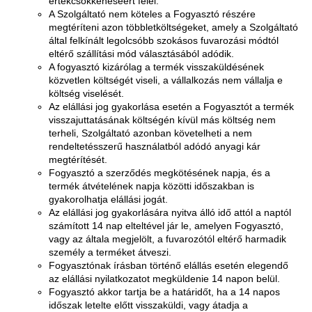
értékcsökkenéséért felel.
A Szolgáltató nem köteles a Fogyasztó részére
megtéríteni azon többletköltségeket, amely a Szolgáltató
által felkínált legolcsóbb szokásos fuvarozási módtól
eltérő szállítási mód választásából adódik.
A fogyasztó kizárólag a termék visszaküldésének
közvetlen költségét viseli, a vállalkozás nem vállalja e
költség viselését.
Az elállási jog gyakorlása esetén a Fogyasztót a termék
visszajuttatásának költségén kívül más költség nem
terheli, Szolgáltató azonban követelheti a nem
rendeltetésszerű használatból adódó anyagi kár
megtérítését.
Fogyasztó a szerződés megkötésének napja, és a
termék átvételének napja közötti időszakban is
gyakorolhatja elállási jogát.
Az elállási jog gyakorlására nyitva álló idő attól a naptól
számított 14 nap elteltével jár le, amelyen Fogyasztó,
vagy az általa megjelölt, a fuvarozótól eltérő harmadik
személy a terméket átveszi.
Fogyasztónak írásban történő elállás esetén elegendő
az elállási nyilatkozatot megküldenie 14 napon belül.
Fogyasztó akkor tartja be a határidőt, ha a 14 napos
időszak letelte előtt visszaküldi, vagy átadja a