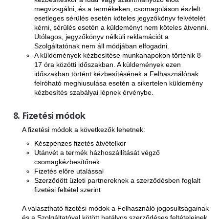
megvizsgálni, és a termékeken, csomagoláson észlelt
esetleges sérülés esetén köteles jegyzőkönyv felvételét
kérni, sérülés esetén a küldeményt nem köteles átvenni.
Utólagos, jegyzőkönyv nélküli reklamációt a
Szolgáltatónak nem áll módjában elfogadni.
A küldemények kézbesítése munkanapokon történik 8-
17 óra közötti időszakban. A küldemények ezen
időszakban történt kézbesítésének a Felhasználónak
felróható meghiusulása esetén a sikertelen küldemény
kézbesítés szabályai lépnek érvénybe.
Fizetési módok
A fizetési módok a következők lehetnek:
Készpénzes fizetés átvételkor
Utánvét a termék házhoszállítását végző
csomagkézbesítőnek
Fizetés előre utalással
Szerződött üzleti partnereknek a szerződésben foglalt
fizetési feltétel szerint
A választható fizetési módok a Felhasználó jogosultságainak
és a Szolgáltatóval kötött hatályos szerződéses feltételeinek