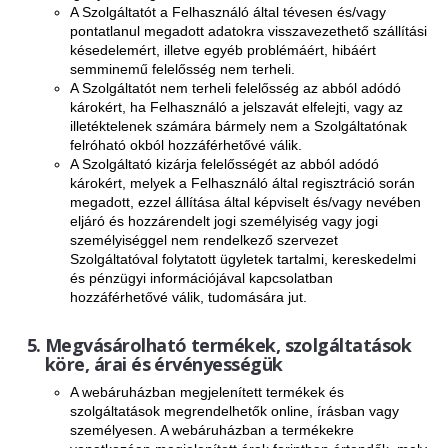
A Szolgáltatót a Felhasználó által tévesen és/vagy
pontatlanul megadott adatokra visszavezethető szállítási
késedelemért, illetve egyéb problémáért, hibáért
semminemű felelősség nem terheli.
A Szolgáltatót nem terheli felelősség az abból adódó
károkért, ha Felhasználó a jelszavát elfelejti, vagy az
illetéktelenek számára bármely nem a Szolgáltatónak
felróható okból hozzáférhetővé válik.
A Szolgáltató kizárja felelősségét az abból adódó
károkért, melyek a Felhasználó által regisztráció során
megadott, ezzel állítása által képviselt és/vagy nevében
eljáró és hozzárendelt jogi személyiség vagy jogi
személyiséggel nem rendelkező szervezet
Szolgáltatóval folytatott ügyletek tartalmi, kereskedelmi
és pénzügyi információjával kapcsolatban
hozzáférhetővé válik, tudomására jut.
Megvásárolható termékek, szolgáltatások
köre, árai és érvényességük
A webáruházban megjelenített termékek és
szolgáltatások megrendelhetők online, írásban vagy
személyesen. A webáruházban a termékekre