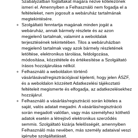
Szabályzatban foglaltakat magára nézve kötelezőnek
ismeri el. Amennyiben a Felhasználó nem fogadja el a
feltételeket, nem jogosult a webáruház tartalmának
megtekintésére.
Szolgáltató fenntartja magának minden jogát a
webáruház, annak bármely részlete és az azon
megjelenő tartalmak, valamint a weboldalak
terjesztésének tekintetében. Tilos a webáruházban
megjelenő tartalmak vagy azok bármely részletének
letöltése, elektronikus tárolása, feldolgozása,
módosítása, közzététele és értékesítése a Szolgáltató
írásos hozzájárulása nélkül.
Felhasználó a weboldalon történő
vásárlásával/regisztrációjával kijelenti, hogy jelen ÁSZF,
és a weboldalon közzétett Adatkezelési tájékoztató
feltételeit megismerte és elfogadja, az adatkezelésekhez
hozzájárul.
Felhasználó a vásárlás/regisztráció során köteles a
saját, valós adatait megadni. A vásárlás/regisztráció
során megadott valótlan, vagy más személyhez köthető
adatok esetén a létrejövő elektronikus szerződés
semmis. Szolgáltató kizárja felelősségét, amennyiben
Felhasználó más nevében, más személy adataival veszi
igénybe szolgáltatásait.