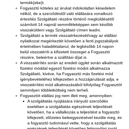
termék(eke)t.
Fogyasztó köteles az árukat indokolatlan késedelem
nélkül, de a szerződéstől való elállására vonatkozó
értesítés Szolgáltató részére történő megküldésétől
számított 14 napnál semmiféleképpen sem később
visszaküldeni vagy Szolgáltató címen leadni.
Szolgáltató a termék visszaérkezését/vagy az elállási
nyilatkozat megérkeztét követően a fenti jogszabályok
értelmében haladéktalanul, de legkésőbb 14 napon
belül visszatéríti a kifizetett összeget a Fogyasztó
részére, beleértve a szállítási díjat is.
A visszatérítés során az eredeti ügylet során alkalmazott
fizetési móddal egyező fizetési módot alkalmazza
Szolgáltató, kivéve, ha Fogyasztó más fizetési mód
igénybevételéhez kifejezetten a hozzájárulását adja; e
visszatérítési mód alkalmazásából kifolyólag Fogyasztót
semmilyen többletköltség nem terheli.
Fogyasztót elállási jog nem illeti meg, amennyiben:
A szolgáltatás nyújtására irányuló szerződés
esetében a szolgáltatás egészének teljesítését
követően, ha a vállalkozás a teljesítést a fogyasztó
kifejezett, előzetes beleegyezésével kezdte meg, és
a fogyasztó tudomásul vette, hogy a szolgáltatás
egészének teljesítését követően felmondási jogát