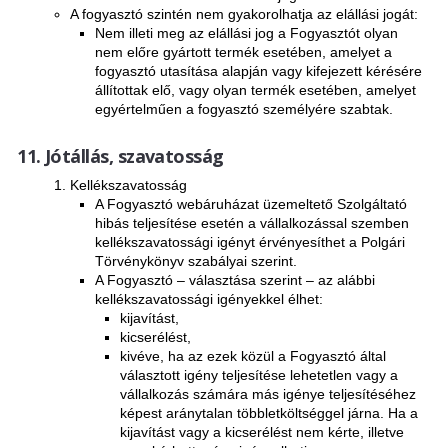
A fogyasztó szintén nem gyakorolhatja az elállási jogát:
Nem illeti meg az elállási jog a Fogyasztót olyan
nem előre gyártott termék esetében, amelyet a
fogyasztó utasítása alapján vagy kifejezett kérésére
állítottak elő, vagy olyan termék esetében, amelyet
egyértelműen a fogyasztó személyére szabtak.
Jótállás, szavatosság
Kellékszavatosság
A Fogyasztó webáruházat üzemeltető Szolgáltató
hibás teljesítése esetén a vállalkozással szemben
kellékszavatossági igényt érvényesíthet a Polgári
Törvénykönyv szabályai szerint.
A Fogyasztó – választása szerint – az alábbi
kellékszavatossági igényekkel élhet:
kijavítást,
kicserélést,
kivéve, ha az ezek közül a Fogyasztó által
választott igény teljesítése lehetetlen vagy a
vállalkozás számára más igénye teljesítéséhez
képest aránytalan többletköltséggel járna. Ha a
kijavítást vagy a kicserélést nem kérte, illetve