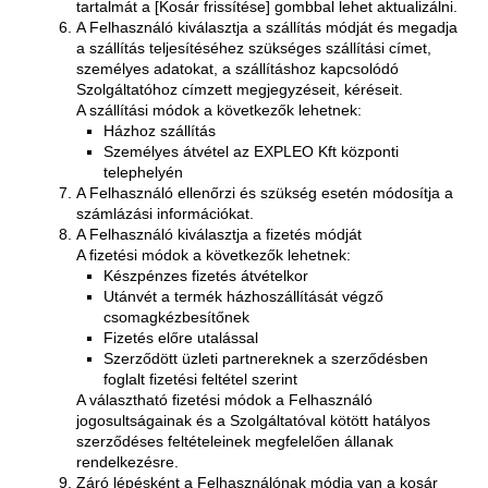
tartalmát a [Kosár frissítése] gombbal lehet aktualizálni.
A Felhasználó kiválasztja a szállítás módját és megadja
a szállítás teljesítéséhez szükséges szállítási címet,
személyes adatokat, a szállításhoz kapcsolódó
Szolgáltatóhoz címzett megjegyzéseit, kéréseit.
A szállítási módok a következők lehetnek:
Házhoz szállítás
Személyes átvétel az EXPLEO Kft központi
telephelyén
A Felhasználó ellenőrzi és szükség esetén módosítja a
számlázási információkat.
A Felhasználó kiválasztja a fizetés módját
A fizetési módok a következők lehetnek:
Készpénzes fizetés átvételkor
Utánvét a termék házhoszállítását végző
csomagkézbesítőnek
Fizetés előre utalással
Szerződött üzleti partnereknek a szerződésben
foglalt fizetési feltétel szerint
A választható fizetési módok a Felhasználó
jogosultságainak és a Szolgáltatóval kötött hatályos
szerződéses feltételeinek megfelelően állanak
rendelkezésre.
Záró lépésként a Felhasználónak módja van a kosár