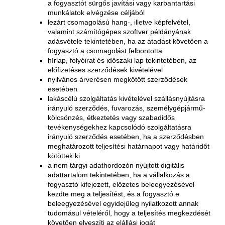
a fogyasztót sürgős javítási vagy karbantartási
munkálatok elvégzése céljából
lezárt csomagolású hang-, illetve képfelvétel,
valamint számítógépes szoftver példányának
adásvétele tekintetében, ha az átadást követően a
fogyasztó a csomagolást felbontotta
hírlap, folyóirat és időszaki lap tekintetében, az
előfizetéses szerződések kivételével
nyilvános árverésen megkötött szerződések
esetében
lakáscélú szolgáltatás kivételével szállásnyújtásra
irányuló szerződés, fuvarozás, személygépjármű-
kölcsönzés, étkeztetés vagy szabadidős
tevékenységekhez kapcsolódó szolgáltatásra
irányuló szerződés esetében, ha a szerződésben
meghatározott teljesítési határnapot vagy határidőt
kötöttek ki
a nem tárgyi adathordozón nyújtott digitális
adattartalom tekintetében, ha a vállalkozás a
fogyasztó kifejezett, előzetes beleegyezésével
kezdte meg a teljesítést, és a fogyasztó e
beleegyezésével egyidejűleg nyilatkozott annak
tudomásul vételéről, hogy a teljesítés megkezdését
követően elveszíti az elállási jogát