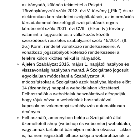
az irányadó, különös tekintettel a Polgári
EXPLEO.HU
Törvénykönyvről szóló 2013. évi V. törvény („Ptk.”) és az
elektronikus kereskedelmi szolgáltatások, az információs
társadalommal összefüggő szolgáltatások egyes
kérdéseiről szóló 2001. évi CVIII. (Elker. tv.) törvény,
valamint a fogyasztó és a vállalkozás közötti
szerződések részletes szabályairól szóló 45/2014. (II.
26.) Korm. rendelet vonatkozó rendelkezéseire. A
vonatkozó jogszabályok kötelező rendelkezései a
felekre külön kikötés nélkül is irányadók.
A jelen Szabályzat 2016. május 1. napjától hatályos és
visszavonásig hatályban marad. A Szolgáltató jogosult
egyoldalúan módosítani a Szabályzatot. A
módosításokat a Szolgáltató azok hatályba lépése előtt
14 (tizennégy) nappal a weboldalakon közzéteszi.
Felhasználók a weboldalak használatával elfogadják,
hogy rájuk nézve a weboldalak használatával
kapcsolatos valamennyi szabályozás automatikusan
érvényes.
Felhasználó, amennyiben belép a Szolgáltató által
üzemeltetett shop (webshop és webcenter) weboldalra,
vagy annak tartalmát bármilyen módon olvassa – akkor
is, ha nem regisztrált felhasználója a webáruháznak, a