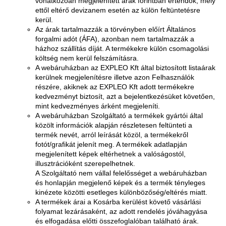
vonatkozóan megjelenített árak forintban értendők, mely
ettől eltérő devizanem esetén az külön feltüntetésre
kerül.
Az árak tartalmazzák a törvényben előírt Általános
forgalmi adót (ÁFA), azonban nem tartalmazzák a
házhoz szállítás díját. A termékekre külön csomagolási
költség nem kerül felszámításra.
A webáruházban az EXPLEO Kft által biztosított listaárak
kerülnek megjelenítésre illetve azon Felhasználók
részére, akiknek az EXPLEO Kft adott termékekre
kedvezményt biztosít, azt a bejelentkezésüket követően,
mint kedvezményes árként megjeleníti.
A webáruházban Szolgáltató a termékek gyártói által
közölt információk alapján részletesen feltünteti a
termék nevét, arról leírását közöl, a termékekről
fotót/grafikát jelenít meg. A termékek adatlapján
megjelenített képek eltérhetnek a valóságostól,
illusztrációként szerepelhetnek.
A Szolgáltató nem vállal felelősséget a webáruházban
és honlapján megjelenő képek és a termék tényleges
kinézete közötti esetleges különbözőség/eltérés miatt.
A termékek árai a Kosárba kerülést követő vásárlási
folyamat lezárásaként, az adott rendelés jóváhagyása
és elfogadása előtti összefoglalóban található árak.