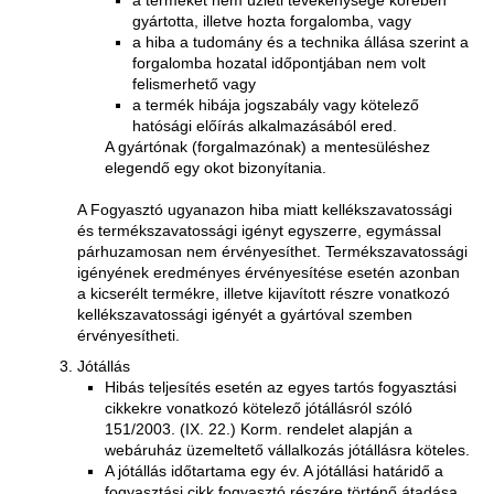
gyártotta, illetve hozta forgalomba, vagy
a hiba a tudomány és a technika állása szerint a
forgalomba hozatal időpontjában nem volt
felismerhető vagy
a termék hibája jogszabály vagy kötelező
hatósági előírás alkalmazásából ered.
A gyártónak (forgalmazónak) a mentesüléshez
elegendő egy okot bizonyítania.
A Fogyasztó ugyanazon hiba miatt kellékszavatossági
és termékszavatossági igényt egyszerre, egymással
párhuzamosan nem érvényesíthet. Termékszavatossági
igényének eredményes érvényesítése esetén azonban
a kicserélt termékre, illetve kijavított részre vonatkozó
kellékszavatossági igényét a gyártóval szemben
érvényesítheti.
Jótállás
Hibás teljesítés esetén az egyes tartós fogyasztási
cikkekre vonatkozó kötelező jótállásról szóló
151/2003. (IX. 22.) Korm. rendelet alapján a
webáruház üzemeltető vállalkozás jótállásra köteles.
A jótállás időtartama egy év. A jótállási határidő a
fogyasztási cikk fogyasztó részére történő átadása,