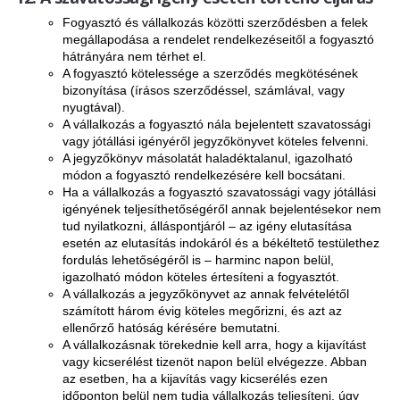
Fogyasztó és vállalkozás közötti szerződésben a felek
megállapodása a rendelet rendelkezéseitől a fogyasztó
hátrányára nem térhet el.
A fogyasztó kötelessége a szerződés megkötésének
bizonyítása (írásos szerződéssel, számlával, vagy
nyugtával).
A vállalkozás a fogyasztó nála bejelentett szavatossági
vagy jótállási igényéről jegyzőkönyvet köteles felvenni.
A jegyzőkönyv másolatát haladéktalanul, igazolható
módon a fogyasztó rendelkezésére kell bocsátani.
Ha a vállalkozás a fogyasztó szavatossági vagy jótállási
igényének teljesíthetőségéről annak bejelentésekor nem
tud nyilatkozni, álláspontjáról – az igény elutasítása
esetén az elutasítás indokáról és a békéltető testülethez
fordulás lehetőségéről is – harminc napon belül,
igazolható módon köteles értesíteni a fogyasztót.
A vállalkozás a jegyzőkönyvet az annak felvételétől
számított három évig köteles megőrizni, és azt az
ellenőrző hatóság kérésére bemutatni.
A vállalkozásnak törekednie kell arra, hogy a kijavítást
vagy kicserélést tizenöt napon belül elvégezze. Abban
az esetben, ha a kijavítás vagy kicserélés ezen
időponton belül nem tudja vállalkozás teljesíteni, úgy