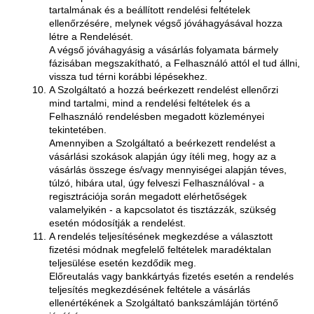
tartalmának és a beállított rendelési feltételek
ellenőrzésére, melynek végső jóváhagyásával hozza
létre a Rendelését.
A végső jóváhagyásig a vásárlás folyamata bármely
fázisában megszakítható, a Felhasználó attól el tud állni,
vissza tud térni korábbi lépésekhez.
A Szolgáltató a hozzá beérkezett rendelést ellenőrzi
mind tartalmi, mind a rendelési feltételek és a
Felhasználó rendelésben megadott közleményei
tekintetében.
Amennyiben a Szolgáltató a beérkezett rendelést a
vásárlási szokások alapján úgy ítéli meg, hogy az a
vásárlás összege és/vagy mennyiségei alapján téves,
túlzó, hibára utal, úgy felveszi Felhasználóval - a
regisztrációja során megadott elérhetőségek
valamelyikén - a kapcsolatot és tisztázzák, szükség
esetén módosítják a rendelést.
A rendelés teljesítésének megkezdése a választott
fizetési módnak megfelelő feltételek maradéktalan
teljesülése esetén kezdődik meg.
Előreutalás vagy bankkártyás fizetés esetén a rendelés
teljesítés megkezdésének feltétele a vásárlás
ellenértékének a Szolgáltató bankszámláján történő