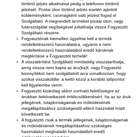
történő jelzés alkalmával pedig a telefonon történő
jelzését. Postai úton történő jelzés esetén ajánlott
küldeményként, csomagként való jelzést fogad el
Szolgáltató. A megrendelt terméket postai úton, vagy
futárszolgálat segítségével juttathatja vissza Fogyasztó
Szolgáltató részére.
Fogyasztónak kiemelten ügyelnie kell a termék
rendeltetésszerű használatára, ugyanis a nem
rendeltetésszerű használatából eredő károknak
megtérítése a Fogyasztót terhelik!
A visszatérítést Szolgáltató mindaddig visszatarthatja,
amíg vissza nem kapta az áru(ka)t, vagy Fogyasztó
bizonyítékot nem szolgáltatott arra vonatkozóan, hogy
azokat visszaküldte: a kettő közül a korábbi időpontot
kell figyelembe venni.
Fogyasztó kizárólag akkor vonható felelősségre az
árukban bekövetkezett értékcsökkenésért, ha az az áruk
jellegének, tulajdonságainak és működésének
megállapításához szükségestől eltérő használat miatt
következett be.
A fogyasztó csak a termék jellegének, tulajdonságainak
és működésének megállapításához szükséges
használatot meghaladó használatból eredő