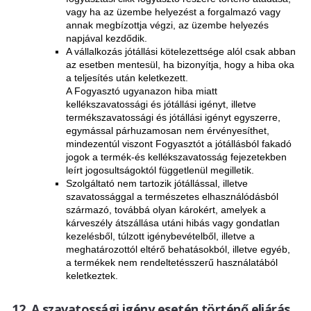
vagy ha az üzembe helyezést a forgalmazó vagy
annak megbízottja végzi, az üzembe helyezés
napjával kezdődik.
A vállalkozás jótállási kötelezettsége alól csak abban
az esetben mentesül, ha bizonyítja, hogy a hiba oka
a teljesítés után keletkezett.
A Fogyasztó ugyanazon hiba miatt
kellékszavatossági és jótállási igényt, illetve
termékszavatossági és jótállási igényt egyszerre,
egymással párhuzamosan nem érvényesíthet,
mindezentúl viszont Fogyasztót a jótállásból fakadó
jogok a termék-és kellékszavatosság fejezetekben
leírt jogosultságoktól függetlenül megilletik.
Szolgáltató nem tartozik jótállással, illetve
szavatossággal a természetes elhasználódásból
származó, továbbá olyan károkért, amelyek a
kárveszély átszállása utáni hibás vagy gondatlan
kezelésből, túlzott igénybevételből, illetve a
meghatározottól eltérő behatásokból, illetve egyéb,
a termékek nem rendeltetésszerű használatából
keletkeztek.
A szavatossági igény esetén történő eljárás