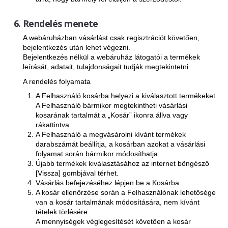
Rendelés menete
A webáruházban vásárlást csak regisztrációt követően,
bejelentkezés után lehet végezni.
Bejelentkezés nélkül a webáruház látogatói a termékek
leírását, adatait, tulajdonságait tudják megtekintetni.
A rendelés folyamata
A Felhasználó kosárba helyezi a kiválasztott termékeket.
A Felhasználó bármikor megtekintheti vásárlási
kosarának tartalmát a „Kosár” ikonra állva vagy
rákattintva.
A Felhasználó a megvásárolni kívánt termékek
darabszámát beállítja, a kosárban azokat a vásárlási
folyamat során bármikor módosíthatja.
Újabb termékek kiválasztásához az internet böngésző
[Vissza] gombjával térhet.
Vásárlás befejezéséhez lépjen be a Kosárba.
A kosár ellenőrzése során a Felhasználónak lehetősége
van a kosár tartalmának módosítására, nem kívánt
tételek törlésére.
A mennyiségek véglegesítését követően a kosár