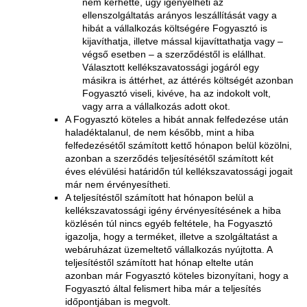
nem kérhette, úgy igényelheti az
ellenszolgáltatás arányos leszállítását vagy a
hibát a vállalkozás költségére Fogyasztó is
kijavíthatja, illetve mással kijavíttathatja vagy –
végső esetben – a szerződéstől is elállhat.
Választott kellékszavatossági jogáról egy
másikra is áttérhet, az áttérés költségét azonban
Fogyasztó viseli, kivéve, ha az indokolt volt,
vagy arra a vállalkozás adott okot.
A Fogyasztó köteles a hibát annak felfedezése után
haladéktalanul, de nem később, mint a hiba
felfedezésétől számított kettő hónapon belül közölni,
azonban a szerződés teljesítésétől számított két
éves elévülési határidőn túl kellékszavatossági jogait
már nem érvényesítheti.
A teljesítéstől számított hat hónapon belül a
kellékszavatossági igény érvényesítésének a hiba
közlésén túl nincs egyéb feltétele, ha Fogyasztó
igazolja, hogy a terméket, illetve a szolgáltatást a
webáruházat üzemeltető vállalkozás nyújtotta. A
teljesítéstől számított hat hónap eltelte után
azonban már Fogyasztó köteles bizonyítani, hogy a
Fogyasztó által felismert hiba már a teljesítés
időpontjában is megvolt.