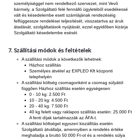
személyiséggel nem rendelkező szervezet, mint Vevő
bármely, a Szolgáltató felé fennálló ügyletéből esedékessé
vált és késedelembe esett számlájának rendezéséig
felfüggessze rendelései teljesítését, visszatartva az áruk
átadását, szolgáltatások nyújtását, ezzel egyidőben kizárja
Szolgáltató késedelembe esését.
Szállítási módok és feltételek
A szállítási módok a következők lehetnek:
Házhoz szállítás
Személyes átvétel az EXPLEO Kft központi
telephelyén
A szállítási költség csomagonként a csomag súlyától
függően Házhoz szállítás esetén egységesen:
0 - 10 kg: 2.500 Ft
10 - 20 kg: 4.500 Ft
20 - 40 kg: 7.500 Ft
40 kg felett vagy raklapos szállítás esetén: 25.000 Ft
A fenti díjak tartalmazzák az ÁFA-t.
A szállítási költséget egyszeri kiszállítás esetén
Szolgáltató átvállalja, amennyiben a rendelés értéke
meghaladja a bruttó 50.000 Ft-ot és a rendelés súlya