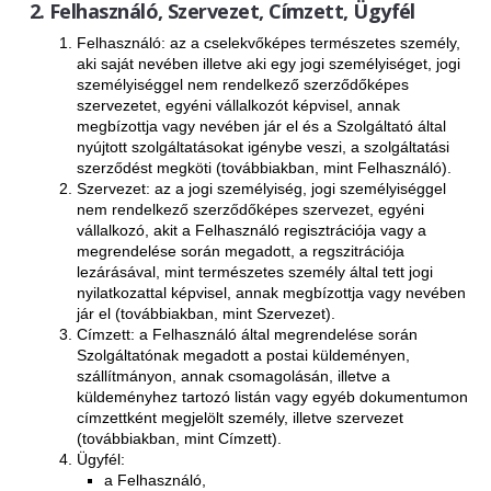
Felhasználó, Szervezet, Címzett, Ügyfél
Kisfeszültség - MERSEN
Felhasználó: az a cselekvőképes természetes személy,
aki saját nevében illetve aki egy jogi személyiséget, jogi
Biztosító aljzatok
személyiséggel nem rendelkező szerződőképes
Biztosító betétek
szervezetet, egyéni vállalkozót képvisel, annak
Szakaszoló-kapcsolók
megbízottja vagy nevében jár el és a Szolgáltató által
nyújtott szolgáltatásokat igénybe veszi, a szolgáltatási
Zaptec
szerződést megköti (továbbiakban, mint Felhasználó).
Szervezet: az a jogi személyiség, jogi személyiséggel
Zaptec Go
nem rendelkező szerződőképes szervezet, egyéni
vállalkozó, akit a Felhasználó regisztrációja vagy a
Zaptec Pro
megrendelése során megadott, a regszitrációja
Zaptec Sense
lezárásával, mint természetes személy által tett jogi
nyilatkozattal képvisel, annak megbízottja vagy nevében
Oszlopok
jár el (továbbiakban, mint Szervezet).
Címzett: a Felhasználó által megrendelése során
Kiegészítők
Szolgáltatónak megadott a postai küldeményen,
szállítmányon, annak csomagolásán, illetve a
eCAR.On
küldeményhez tartozó listán vagy egyéb dokumentumon
címzettként megjelölt személy, illetve szervezet
AC Töltők
(továbbiakban, mint Címzett).
DC Töltők
Ügyfél:
a Felhasználó,