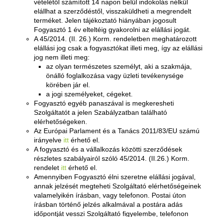
vételétől számított 14 napon belül indokolás nélkül
elállhat a szerződéstől, visszaküldheti a megrendelt
terméket. Jelen tájékoztató hiányában jogosult
Fogyasztó 1 év elteltéig gyakorolni az elállási jogát.
A 45/2014. (II. 26.) Korm. rendeletben meghatározott
elállási jog csak a fogyasztókat illeti meg, így az elállási
jog nem illeti meg:
az olyan természetes személyt, aki a szakmája,
önálló foglalkozása vagy üzleti tevékenysége
körében jár el.
a jogi személyeket, cégeket.
Fogyasztó egyéb panaszával is megkeresheti
Szolgáltatót a jelen Szabályzatban található
elérhetőségeken.
Az Európai Parlament és a Tanács 2011/83/EU számú
irányelve
itt
érhető el.
A fogyasztó és a vállalkozás közötti szerződések
részletes szabályairól szóló 45/2014. (II.26.) Korm.
rendelet
itt
érhető el.
Amennyiben Fogyasztó élni szeretne elállási jogával,
annak jelzését megteheti Szolgáltató elérhetőségeinek
valamelyikén írásban, vagy telefonon. Postai úton
írásban történő jelzés alkalmával a postára adás
időpontját vesszi Szolgáltató figyelembe, telefonon