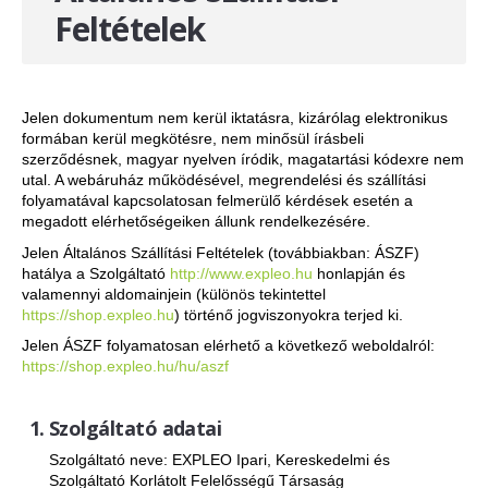
Kombinált ÁVK
Feltételek
Biztosítók
Túlfeszvédelem AC
Inst. kapcsolók
Jelen dokumentum nem kerül iktatásra, kizárólag elektronikus
Inst. átkapcsolók
formában kerül megkötésre, nem minősül írásbeli
Inst. kontaktorok
szerződésnek, magyar nyelven íródik, magatartási kódexre nem
Inst. relék
utal. A webáruház működésével, megrendelési és szállítási
folyamatával kapcsolatosan felmerülő kérdések esetén a
Impulzus relék
megadott elérhetőségeiken állunk rendelkezésére.
Inst. jelzőlámpák
Jelen Általános Szállítási Feltételek (továbbiakban: ÁSZF)
hatálya a Szolgáltató
http://www.expleo.hu
honlapján és
Lépcsőházi aut.
valamennyi aldomainjein (különös tekintettel
Kapcsolóórák
https://shop.expleo.hu
) történő jogviszonyokra terjed ki.
Alkonykapcsolók
Jelen ÁSZF folyamatosan elérhető a következő weboldalról:
Inst. egyéb készülékek
https://shop.expleo.hu/hu/aszf
Smart meter, műszerek
Időrelék
Szolgáltató adatai
Tápegységek
Szolgáltató neve: EXPLEO Ipari, Kereskedelmi és
Kiselosztók
Szolgáltató Korlátolt Felelősségű Társaság