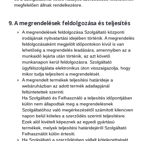
megfelelően állnak rendelkezésre.
A megrendelések feldolgozása és teljesítés
A megrendelések feldolgozása Szolgáltató központi
irodájának nyitvatartási idejében történik. A megrendelés
feldolgozásaként megjelölt időpontokon kívül is van
lehetőség a megrendelés leadására, amennyiben az a
munkaidő lejárta után történik, az azt követő
munkanapon kerül feldolgozásra. Szolgáltató
ügyfélszolgálata elektronikus úton visszaigazolja, hogy
mikor tudja teljesíteni a megrendelését.
A megrendelt termékek teljesítési határideje a
webáruházban az adott termék adatlapjánál
feltüntetettek szerinti.
Ha Szolgáltató és Felhasználó a teljesítés időpontjában
külön nem állapodtak meg a megrendelésnek
Szolgáltatóhoz való megérkezésétől számított kilencven
napon belül köteles a szerződés szerinti teljesítésre.
Ezek alól kivételt képeznek az egyedi gyártású
termékek, melyek teljesítési határidejéről Szolgáltató
Felhasználót külön értesíti.
Ha Szolgáltató a szerződésben vállalt kötelezettségét