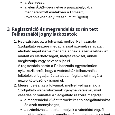
ExPL-DC védelmi elosztók
a Szervezet,
a jelen ÁSZF-ben illetve a jogszabályokban
Tűzvédelmi lekapcsolás
meghatározott esetekben a Címzett,
(továbbiakban együttesen, mint Ügyfél)
Tűzv. lekapcsolás és védelem
Túlfeszvédelem
Regisztráció és megrendelés során tett
Felhasználói jognyilatkozatok
ExPL-AC védelmi elosztók
Regisztráció: az a folyamat, mellyel Felhasználó
ExPL-AC-1F
Szolgáltató részére megadja saját személyes adatait,
elérhetőségeit illetve megadja annak a szervezetnek az
ExPL-AC-3F
adatait és elérhetőségeit, melyet képvisel, annak
megbízottja vagy nevében jár el.
Napelemes termékek
A regisztráció során a Felhasználó egyértelműen
nyilatkozik arról, hogy a webáruház felhasználási
DC kapcsolás és védelem
feltételeit elfogadja, és az abban foglaltakat magára
nézve kötelezőnek ismeri el.
PV felügyelet
Megrendelés: az a folyamat, mellyel Felhasználó a
Csatlakozók, szerelvények
Szolgáltató webáruházának igénybe vételével, mint
vásárlási folyamattal a Szolgáltató részére megadja:
Matricák, táblák
a megrendelni kívánt termékeket és szolgáltatásokat
és azok mennyiségét,
PV matricák
a számlázási adatokat, melyek a vásárlást végző,
mint természetes személy saját adatai vagy az a jogi