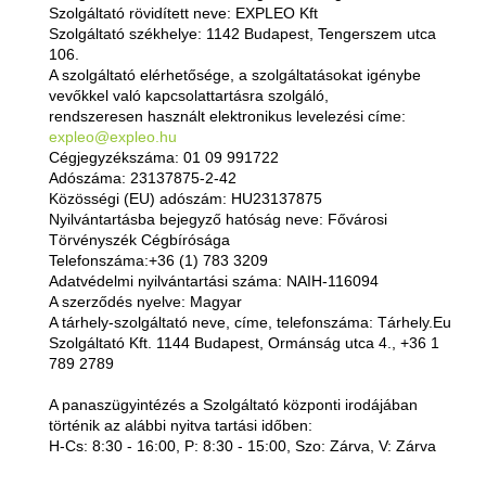
Szolgáltató rövidített neve: EXPLEO Kft
Elosztók
Szolgáltató székhelye: 1142 Budapest, Tengerszem utca
Gyűjtősín, sorkapocs
106.
A szolgáltató elérhetősége, a szolgáltatásokat igénybe
Fotovoltaikus és DC
vevőkkel való kapcsolattartásra szolgáló,
Működtető- és jelzőkészülékek
rendszeresen használt elektronikus levelezési címe:
expleo@expleo.hu
Dugaszolható relék
Cégjegyzékszáma: 01 09 991722
Kis mágneskapcs.
Adószáma: 23137875-2-42
Mágneskapcsolók
Közösségi (EU) adószám: HU23137875
Nyilvántartásba bejegyző hatóság neve: Fővárosi
Kondenzátor kont.
Törvényszék Cégbírósága
Irányváltó kombinációk
Telefonszáma:+36 (1) 783 3209
Adatvédelmi nyilvántartási száma:
NAIH-116094
Hőkioldók
A szerződés nyelve: Magyar
Motorvédőkapcsolók
A tárhely-szolgáltató neve, címe, telefonszáma: Tárhely.Eu
Motorindítók
Szolgáltató Kft. 1144 Budapest, Ormánság utca 4., +36 1
789 2789
Kompakt megszakítók
A panaszügyintézés a Szolgáltató központi irodájában
Kompakt kapcsolók
történik az alábbi nyitva tartási időben:
Légmegszakítók
H-Cs: 8:30 - 16:00, P: 8:30 - 15:00, Szo: Zárva, V: Zárva
Lég-szakaszoló-kapcsoló