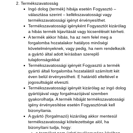
Termékszavatosság
Ingó dolog (termék) hibája esetén Fogyasztó –
választása szerint – kellékszavatossági vagy
termékszavatossági igényt érvényesíthet.
Termékszavatossági igényként Fogyasztót kizárólag
a hibás termék kijavítását vagy kicserélését kérheti.
A termék akkor hibás, ha az nem felel meg a
forgalomba hozatalakor hatályos minőségi
követelményeknek, vagy pedig, ha nem rendelkezik
a gyártó által adott leírásban szereplő
tulajdonságokkal
Termékszavatossági igényét Fogyasztó a termék
gyártó általi forgalomba hozatalától számított két
éven belül érvényesítheti. E határidő elteltével e
jogosultságát elveszti.
Termékszavatossági igényét kizárólag az ingó dolog
gyártójával vagy forgalmazójával szemben
gyakorolhatja. A termék hibáját termékszavatossági
igény érvényesítése esetén Fogyasztónak kell
bizonyítania.
A gyártó (forgalmazó) kizárólag akkor mentesül
termékszavatossági kötelezettsége alól, ha
bizonyítani tudja, hogy:
a terméket nem üzleti tevékenysége körében