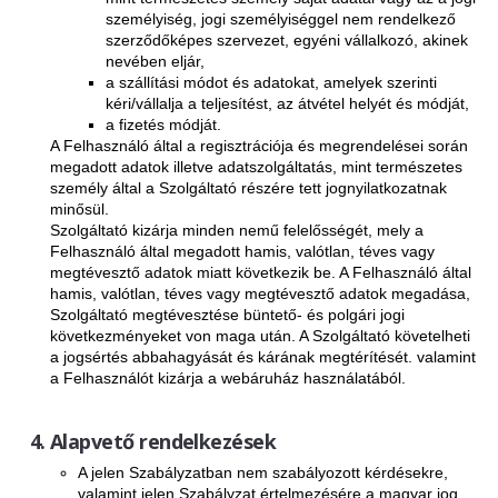
PV felirati táblák
személyiség, jogi személyiséggel nem rendelkező
szerződőképes szervezet, egyéni vállalkozó, akinek
nevében eljár,
a szállítási módot és adatokat, amelyek szerinti
INFORMÁCIÓK
kéri/vállalja a teljesítést, az átvétel helyét és módját,
a fizetés módját.
HOGYAN TUDOK ONLINE VÁSÁROLNI?
A Felhasználó által a regisztrációja és megrendelései során
megadott adatok illetve adatszolgáltatás, mint természetes
SZÁLLÍTÁS
személy által a Szolgáltató részére tett jognyilatkozatnak
minősül.
FIZETÉSI MÓDOK
Szolgáltató kizárja minden nemű felelősségét, mely a
Felhasználó által megadott hamis, valótlan, téves vagy
ÁLTALÁNOS SZERZŐDÉSI FELTÉTELEK
megtévesztő adatok miatt következik be. A Felhasználó által
hamis, valótlan, téves vagy megtévesztő adatok megadása,
ADATVÉDELEM
Szolgáltató megtévesztése büntető- és polgári jogi
következményeket von maga után. A Szolgáltató követelheti
_______
a jogsértés abbahagyását és kárának megtérítését. valamint
a Felhasználót kizárja a webáruház használatából.
WEBÁRUHÁZ ÜZEMELTETŐ? LEGYEN PARTNERÜNK!
ÁRLISTA
Alapvető rendelkezések
A jelen Szabályzatban nem szabályozott kérdésekre,
KAPCSOLAT
valamint jelen Szabályzat értelmezésére a magyar jog