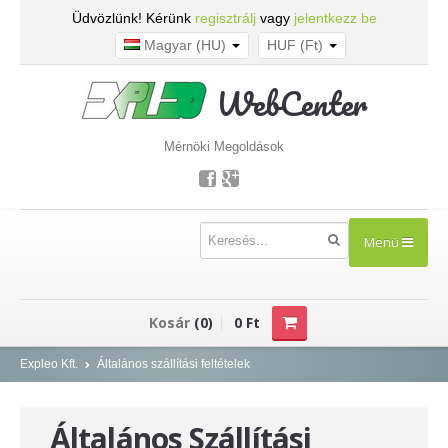
Üdvözlünk! Kérünk
regisztrálj
vagy
jelentkezz be
Magyar (HU)
HUF (Ft)
WebCenter
Mérnöki Megoldások
Menü
TERMÉKEK
Kosár
(0)
0 Ft
Kisfeszültség - NOARK
Expleo Kft.
Általános szállítási feltételek
Kismegszakítók
Általános Szállítási
Áram-védőkapcsolók