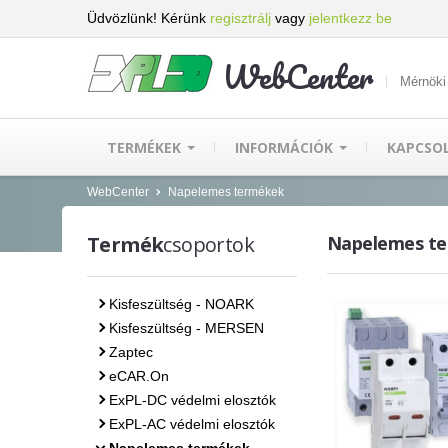
Üdvözlünk! Kérünk
regisztrálj
vagy
jelentkezz be
WebCenter
Mérnöki
TERMÉKEK
INFORMÁCIÓK
KAPCSO
WebCenter
Napelemes termékek
Termék
csoportok
Napelemes t
Kisfeszültség - NOARK
Kisfeszültség - MERSEN
Zaptec
eCAR.On
ExPL-DC védelmi elosztók
ExPL-AC védelmi elosztók