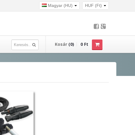
Magyar (HU)
HUF (Ft)
Kosár
(0)
0 Ft