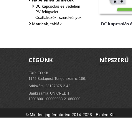
Napelemes termékek
DC kapcsolás és védelem
PV felügyelet
Csatlakozók, szerelvények
DC kapcsolás 
Matricák, táblák
CÉGÜNK
NÉPSZERŰ
EXPLEO Kft.
1142 Budapest, Tengerszem u. 106.
Adószám: 23137875-2-42
Bankszámla: UNICREDIT
10918001-00000083-21080000
© Minden jog fenntartva 2014-2026 - Expleo Kft.