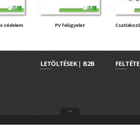
és védelem
PV felügyelet
Csatlakozó
LETÖLTÉSEK | B2B
FELTÉTE