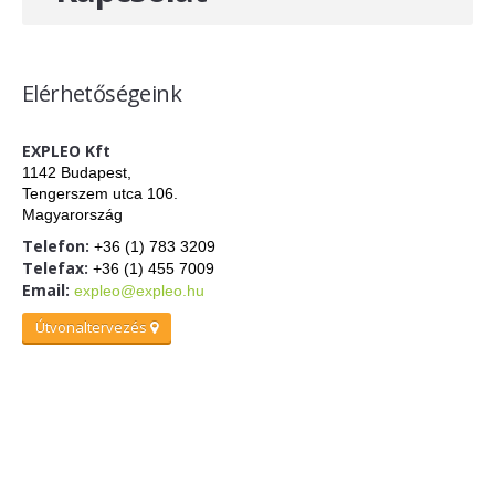
Kombinált ÁVK
Biztosítók
Túlfeszvédelem AC
Elérhetőségeink
Inst. kapcsolók
Inst. átkapcsolók
EXPLEO Kft
Inst. kontaktorok
1142 Budapest,
Inst. relék
Tengerszem utca 106.
Impulzus relék
Magyarország
Telefon:
+36 (1) 783 3209
Inst. jelzőlámpák
Telefax:
+36 (1) 455 7009
Lépcsőházi aut.
Email:
expleo@expleo.hu
Kapcsolóórák
Útvonaltervezés
Alkonykapcsolók
Inst. egyéb készülékek
Smart meter, műszerek
Időrelék
Tápegységek
Kiselosztók