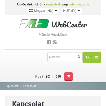
Üdvözlünk! Kérünk
regisztrálj
vagy
jelentkezz be
Magyar (HU)
HUF (Ft)
WebCenter
Mérnöki Megoldások
Menü
TERMÉKEK
Kosár
(0)
0 Ft
Kisfeszültség - NOARK
Expleo Kft.
Kapcsolat
Kismegszakítók
Kapcsolat
Áram-védőkapcsolók