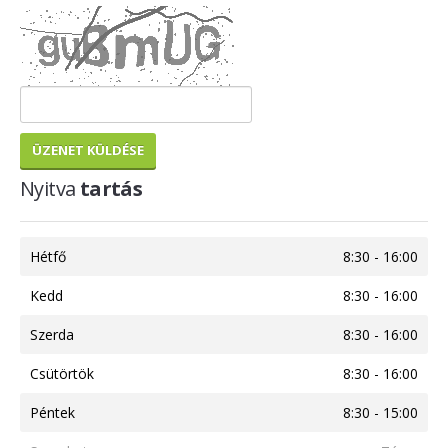
Kisfeszültség - MERSEN
Biztosító aljzatok
Biztosító betétek
Szakaszoló-kapcsolók
ÜZENET KÜLDÉSE
Zaptec
Nyitva
tartás
Zaptec Go
Zaptec Pro
Zaptec Sense
Hétfő
8:30 - 16:00
Oszlopok
Kedd
8:30 - 16:00
Kiegészítők
Szerda
8:30 - 16:00
eCAR.On
Csütörtök
8:30 - 16:00
AC Töltők
Péntek
8:30 - 15:00
DC Töltők