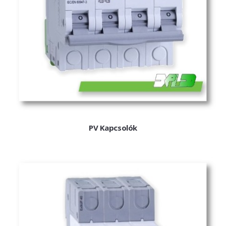
ExPL-DC védelmi elosztók
Tűzvédelmi lekapcsolás
Tűzv. lekapcsolás és védelem
Túlfeszvédelem
ExPL-AC védelmi elosztók
ExPL-AC-1F
ExPL-AC-3F
PV Kapcsolók
Napelemes termékek
DC kapcsolás és védelem
PV felügyelet
Csatlakozók, szerelvények
Matricák, táblák
PV matricák