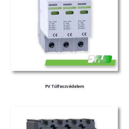
PV felirati táblák
INFORMÁCIÓK
HOGYAN TUDOK ONLINE VÁSÁROLNI?
SZÁLLÍTÁS
FIZETÉSI MÓDOK
ÁLTALÁNOS SZERZŐDÉSI FELTÉTELEK
ADATVÉDELEM
PV Túlfeszvédelem
_______
WEBÁRUHÁZ ÜZEMELTETŐ? LEGYEN PARTNERÜNK!
ÁRLISTA
KAPCSOLAT