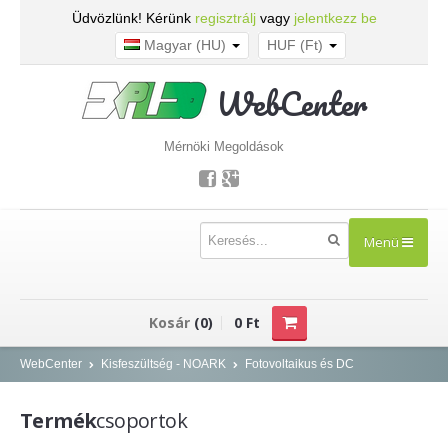
Üdvözlünk! Kérünk
regisztrálj
vagy
jelentkezz be
Magyar (HU)
HUF (Ft)
WebCenter
Mérnöki Megoldások
Menü
TERMÉKEK
Kosár
(0)
0 Ft
Kisfeszültség - NOARK
WebCenter
Kisfeszültség - NOARK
Fotovoltaikus és DC
Kismegszakítók
Termék
csoportok
Áram-védőkapcsolók