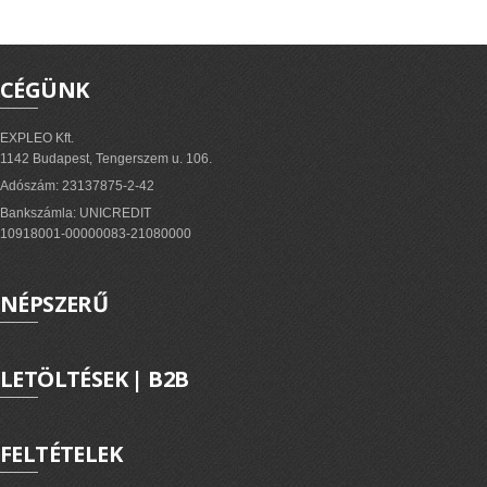
CÉGÜNK
EXPLEO Kft.
1142 Budapest, Tengerszem u. 106.
Adószám: 23137875-2-42
Bankszámla: UNICREDIT
10918001-00000083-21080000
NÉPSZERŰ
LETÖLTÉSEK | B2B
FELTÉTELEK