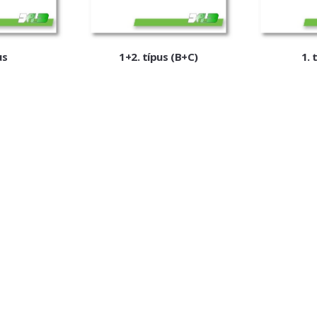
us
1+2. típus (B+C)
1. 