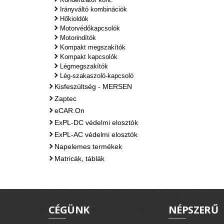
Irányváltó kombinációk
Hőkioldók
Motorvédőkapcsolók
Motorindítók
Kompakt megszakítók
Kompakt kapcsolók
Légmegszakítók
Lég-szakaszoló-kapcsoló
Kisfeszültség - MERSEN
Zaptec
eCAR.On
ExPL-DC védelmi elosztók
ExPL-AC védelmi elosztók
Napelemes termékek
Matricák, táblák
CÉGÜNK
NÉPSZERŰ