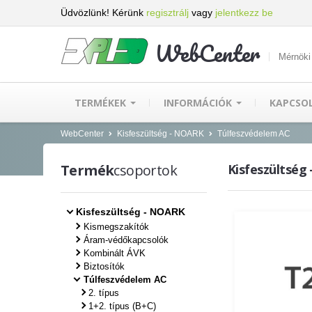
Üdvözlünk! Kérünk
regisztrálj
vagy
jelentkezz be
WebCenter
Mérnöki
TERMÉKEK
INFORMÁCIÓK
KAPCSO
WebCenter
Kisfeszültség - NOARK
Túlfeszvédelem AC
Termék
csoportok
Kisfeszültség
Kisfeszültség - NOARK
Kismegszakítók
Áram-védőkapcsolók
Kombinált ÁVK
Biztosítók
Túlfeszvédelem AC
2. típus
1+2. típus (B+C)