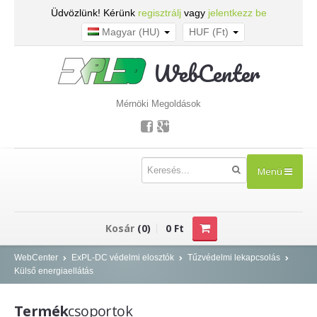
Üdvözlünk! Kérünk
regisztrálj
vagy
jelentkezz be
Magyar (HU)
HUF (Ft)
WebCenter
Mérnöki Megoldások
Menü
TERMÉKEK
Kosár
(0)
0 Ft
Kisfeszültség - NOARK
WebCenter
ExPL-DC védelmi elosztók
Tűzvédelmi lekapcsolás
Külső energiaellátás
Kismegszakítók
Áram-védőkapcsolók
Termék
csoportok