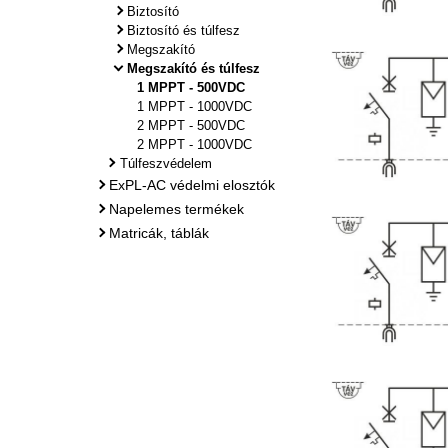
Biztosító
Biztosító és túlfesz
Megszakító
Megszakító és túlfesz
1 MPPT - 500VDC
1 MPPT - 1000VDC
2 MPPT - 500VDC
2 MPPT - 1000VDC
Túlfeszvédelem
ExPL-AC védelmi elosztók
Napelemes termékek
Matricák, táblák