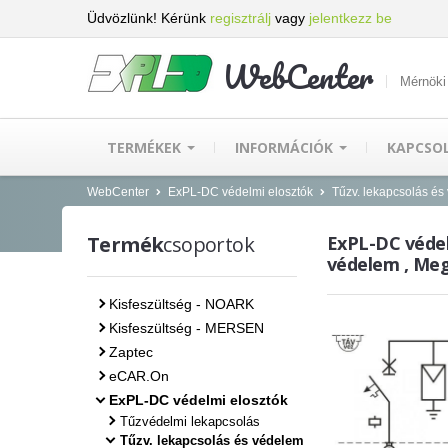
Üdvözlünk! Kérünk
regisztrálj
vagy
jelentkezz be
WebCenter
Mérnöki
TERMÉKEK
INFORMÁCIÓK
KAPCSO
WebCenter
ExPL-DC védelmi elosztók
Tűzv. lekapcsolás és
Termék
csoportok
ExPL-DC védel
védelem , Meg
Kisfeszültség - NOARK
Kisfeszültség - MERSEN
Zaptec
eCAR.On
ExPL-DC védelmi elosztók
Tűzvédelmi lekapcsolás
Tűzv. lekapcsolás és védelem