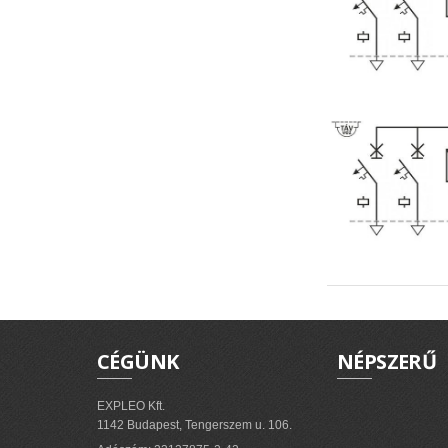
CÉGÜNK
NÉPSZERŰ
EXPLEO Kft.
1142 Budapest, Tengerszem u. 106.