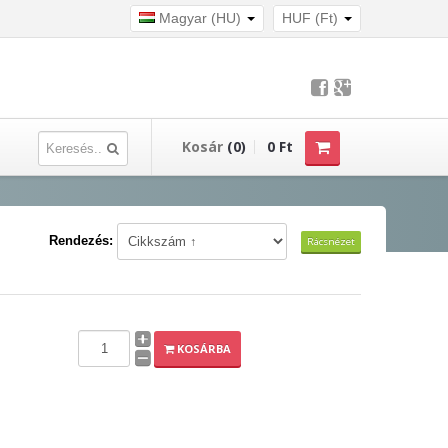
Magyar (HU)
HUF (Ft)
Kosár
(0)
0 Ft
Rendezés:
Rácsnézet
KOSÁRBA