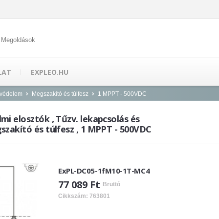
 Megoldások
LAT
EXPLEO.HU
 védelem
Megszakító és túlfesz
1 MPPT - 500VDC
mi elosztók , Tűzv. lekapcsolás és
szakító és túlfesz , 1 MPPT - 500VDC
ExPL-DC05-1fM10-1T-MC4
77 089 Ft
Bruttó
Cikkszám: 763801