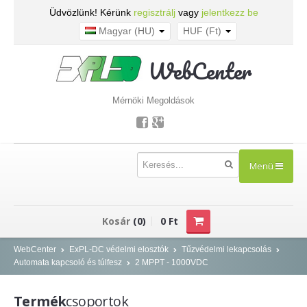
Üdvözlünk! Kérünk
regisztrálj
vagy
jelentkezz be
Magyar (HU)
HUF (Ft)
WebCenter
Mérnöki Megoldások
Menü
TERMÉKEK
Kosár
(0)
0 Ft
Kisfeszültség - NOARK
WebCenter
ExPL-DC védelmi elosztók
Tűzvédelmi lekapcsolás
Automata kapcsoló és túlfesz
2 MPPT - 1000VDC
Kismegszakítók
Áram-védőkapcsolók
Termék
csoportok