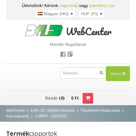
Üdvözlünk! Kérünk
regisztrálj
vagy
jelentkezz be
Magyar (HU)
HUF (Ft)
WebCenter
Mérnöki Megoldások
Menü
TERMÉKEK
Kosár
(0)
0 Ft
Kisfeszültség - NOARK
WebCenter
ExPL-DC védelmi elosztók
Tűzvédelmi lekapcsolás
Kézi kapcsoló
2 MPPT - 1000VDC
Kismegszakítók
Áram-védőkapcsolók
Termék
csoportok