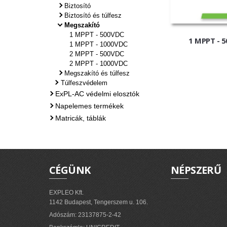
Biztosító
Biztosító és túlfesz
Megszakító
1 MPPT - 500VDC
1 MPPT - 
1 MPPT - 1000VDC
2 MPPT - 500VDC
2 MPPT - 1000VDC
Megszakító és túlfesz
Túlfeszvédelem
ExPL-AC védelmi elosztók
Napelemes termékek
Matricák, táblák
CÉGÜNK
NÉPSZERŰ
EXPLEO Kft.
1142 Budapest, Tengerszem u. 106.
Adószám: 23137875-2-42