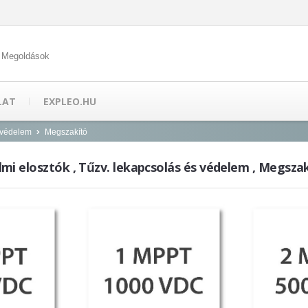
 Megoldások
LAT
EXPLEO.HU
 védelem
Megszakító
mi elosztók , Tűzv. lekapcsolás és védelem , Megsza