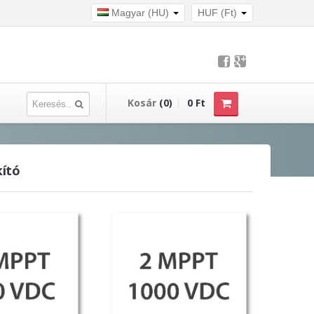
Magyar (HU)
HUF (Ft)
Kosár
(0)
0 Ft
kító