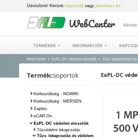
Üdvözlünk! Kérünk
regisztrálj
vagy
jelentkezz be
WebCenter
Mérnöki
TERMÉKEK
INFORMÁCIÓK
KAPCSO
WebCenter
ExPL-DC védelmi elosztók
Tűzv. lekapcsolás és
Termék
csoportok
ExPL-DC védel
Kisfeszültség - NOARK
Kisfeszültség - MERSEN
Zaptec
eCAR.On
ExPL-DC védelmi elosztók
Tűzvédelmi lekapcsolás
Tűzv. lekapcsolás és védelem