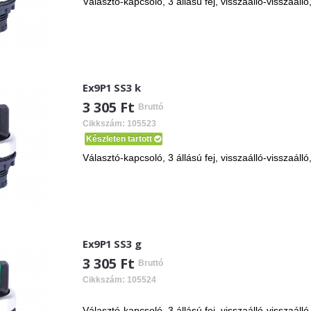
Választó-kapcsoló, 3 állású fej, visszaálló-visszaálló
Ex9P1 SS3 k
3 305 Ft
Bruttó
Cikkszám: 105523
Készleten tartott
Választó-kapcsoló, 3 állású fej, visszaálló-visszaálló
Ex9P1 SS3 g
3 305 Ft
Bruttó
Cikkszám: 105524
Választó-kapcsoló, 3 állású fej, visszaálló-visszaálló