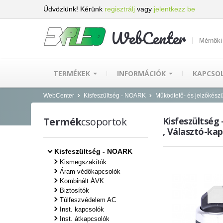
Üdvözlünk! Kérünk
regisztrálj
vagy
jelentkezz be
WebCenter
Mérnöki
TERMÉKEK
INFORMÁCIÓK
KAPCSO
WebCenter
Kisfeszültség - NOARK
Működtető- és jelzőkész
Termék
csoportok
Kisfeszültség
, Választó-kapc
Kisfeszültség - NOARK
Kismegszakítók
Áram-védőkapcsolók
Kombinált ÁVK
Biztosítók
Túlfeszvédelem AC
Inst. kapcsolók
Inst. átkapcsolók