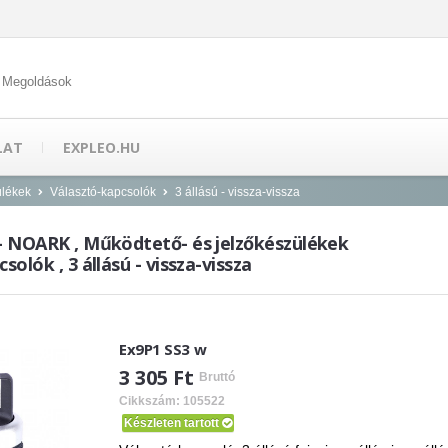
 Megoldások
LAT
EXPLEO.HU
ülékek
Választó-kapcsolók
3 állású - vissza-vissza
 - NOARK , Működtető- és jelzőkészülékek
solók , 3 állású - vissza-vissza
Ex9P1 SS3 w
3 305 Ft
Bruttó
Cikkszám: 105522
Készleten tartott