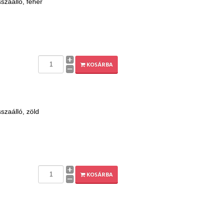
sszaálló, fehér
KOSÁRBA
sszaálló, zöld
KOSÁRBA