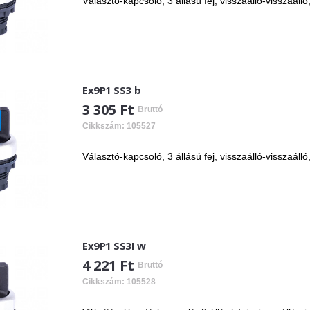
Választó-kapcsoló, 3 állású fej, visszaálló-visszaálló
Ex9P1 SS3 b
3 305 Ft
Bruttó
Cikkszám: 105527
Választó-kapcsoló, 3 állású fej, visszaálló-visszaálló
Ex9P1 SS3I w
4 221 Ft
Bruttó
Cikkszám: 105528