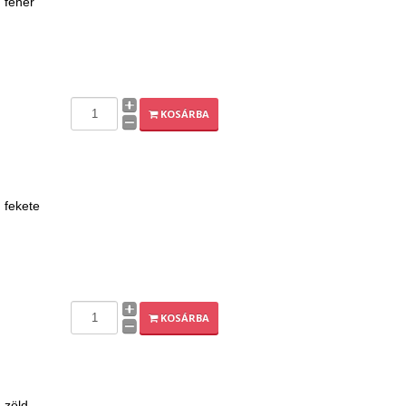
, fehér
KOSÁRBA
, fekete
KOSÁRBA
, zöld