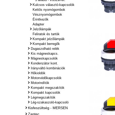
Kulcsos választó-kapcsolók
Kettős nyomógombok
Vésznyomógombok
Érintkezők
Adapter
Jelzőlámpák
Feliratok és tartók
Kompakt jelzőlámpák
Kompakt berregők
Dugaszolható relék
Kis mágneskapcs.
Mágneskapcsolók
Kondenzátor kont.
Irányváltó kombinációk
Hőkioldók
Motorvédőkapcsolók
Motorindítók
Kompakt megszakítók
Kompakt kapcsolók
Légmegszakítók
Lég-szakaszoló-kapcsoló
Kisfeszültség - MERSEN
Zaptec