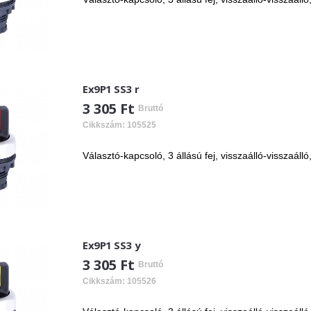
Ex9P1 SS3 r
3 305 Ft
Bruttó
Cikkszám: 105525
Választó-kapcsoló, 3 állású fej, visszaálló-visszaálló
Ex9P1 SS3 y
3 305 Ft
Bruttó
Cikkszám: 105526