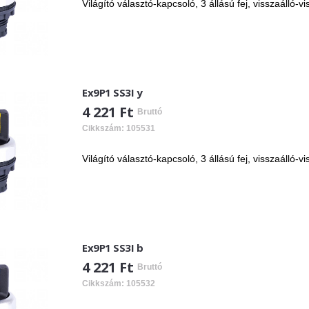
Világító választó-kapcsoló, 3 állású fej, visszaálló-vi
Ex9P1 SS3I y
4 221 Ft
Bruttó
Cikkszám: 105531
Világító választó-kapcsoló, 3 állású fej, visszaálló-v
Ex9P1 SS3I b
4 221 Ft
Bruttó
Cikkszám: 105532