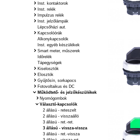
Inst. kontaktorok
Inst. relék
Impulzus relék
Inst. jelzőlámpák
Lépcsőházi aut.
Kapcsolóórák
Alkonykapcsolók
Inst. egyéb készülékek
Smart meter, műszerek
Időrelék
Tápegységek
Kiselosztók
Elosztók
Gyűjtősín, sorkapocs
Fotovoltaikus és DC
Működtető- és jelzőkészülékek
Nyomógombok
Választó-kapcsolók
2 állású - reteszelt
2 állású - visszaálló
3 állású - ret.-ret.
3 állású - vissza-vissza
3 állású - ret.-vissza
3 állású - vissza-ret.