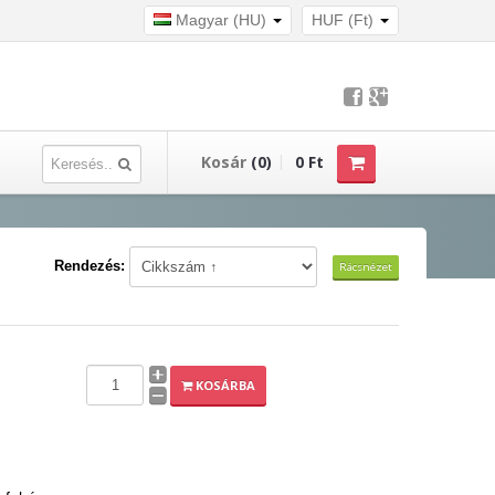
Magyar (HU)
HUF (Ft)
Kosár
(0)
0 Ft
Rendezés:
Rácsnézet
KOSÁRBA