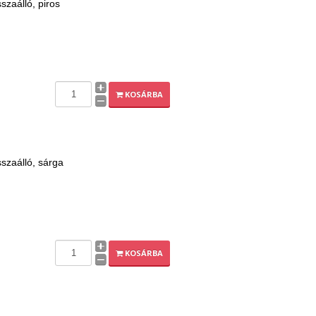
sszaálló, piros
KOSÁRBA
isszaálló, sárga
KOSÁRBA