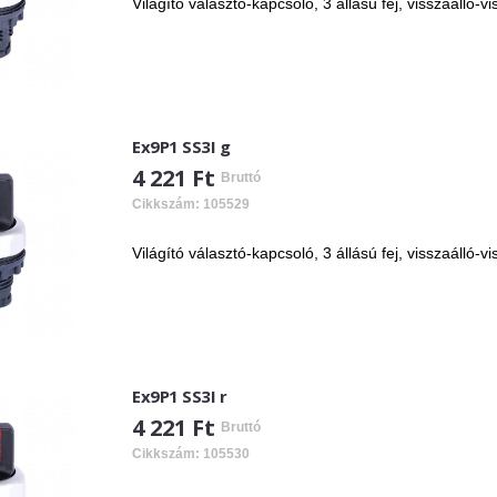
Világító választó-kapcsoló, 3 állású fej, visszaálló-vi
Ex9P1 SS3I g
4 221 Ft
Bruttó
Cikkszám: 105529
Világító választó-kapcsoló, 3 állású fej, visszaálló-vi
Ex9P1 SS3I r
4 221 Ft
Bruttó
Cikkszám: 105530