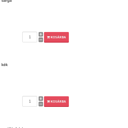
, sárga
KOSÁRBA
, kék
KOSÁRBA