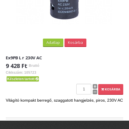
Adatlap
Kosárba
Ex9PB L r 230V AC
9 428 Ft
Bruttó
Cikkszám: 105723
Készleten tartott
KOSÁRBA
Világító kompakt berregő, szaggatott hangjelzés, piros, 230V AC