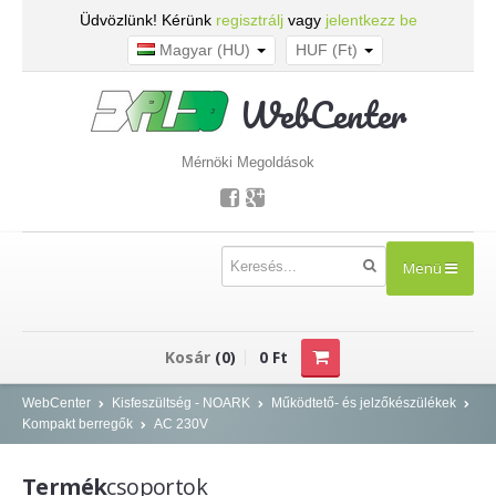
Üdvözlünk! Kérünk
regisztrálj
vagy
jelentkezz be
Magyar (HU)
HUF (Ft)
WebCenter
Mérnöki Megoldások
Menü
TERMÉKEK
Kosár
(0)
0 Ft
Kisfeszültség - NOARK
WebCenter
Kisfeszültség - NOARK
Működtető- és jelzőkészülékek
Kompakt berregők
AC 230V
Kismegszakítók
Áram-védőkapcsolók
Termék
csoportok