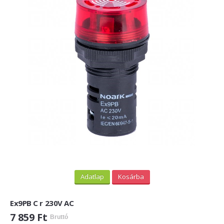
Adatlap
Kosárba
Ex9PB C r 230V AC
7 859 Ft
Bruttó