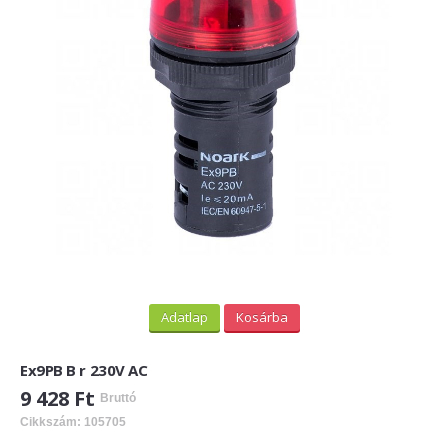
PV felirati táblák
INFORMÁCIÓK
HOGYAN TUDOK ONLINE VÁSÁROLNI?
SZÁLLÍTÁS
FIZETÉSI MÓDOK
ÁLTALÁNOS SZERZŐDÉSI FELTÉTELEK
ADATVÉDELEM
_______
Adatlap
Kosárba
WEBÁRUHÁZ ÜZEMELTETŐ? LEGYEN PARTNERÜNK!
Ex9PB B r 230V AC
ÁRLISTA
9 428 Ft
Bruttó
Cikkszám: 105705
KAPCSOLAT