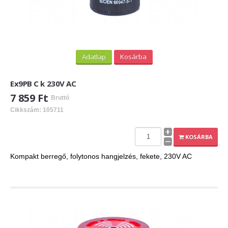
Adatlap
Kosárba
Ex9PB C k 230V AC
7 859 Ft
Bruttó
Cikkszám: 105711
KOSÁRBA
Kompakt berregő, folytonos hangjelzés, fekete, 230V AC