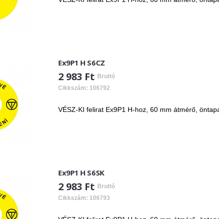
Ex9P1 H S6CZ
2 983 Ft
Bruttó
Cikkszám: 106792
VÉSZ-KI felirat Ex9P1 H-hoz, 60 mm átmérő, öntap
Ex9P1 H S6SK
2 983 Ft
Bruttó
Cikkszám: 106793