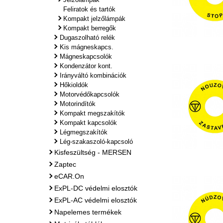
Feliratok és tartók
Kompakt jelzőlámpák
Kompakt berregők
Dugaszolható relék
Kis mágneskapcs.
Mágneskapcsolók
Kondenzátor kont.
Irányváltó kombinációk
Hőkioldók
Motorvédőkapcsolók
Motorindítók
Kompakt megszakítók
Kompakt kapcsolók
Légmegszakítók
Lég-szakaszoló-kapcsoló
Kisfeszültség - MERSEN
Zaptec
eCAR.On
ExPL-DC védelmi elosztók
ExPL-AC védelmi elosztók
Napelemes termékek