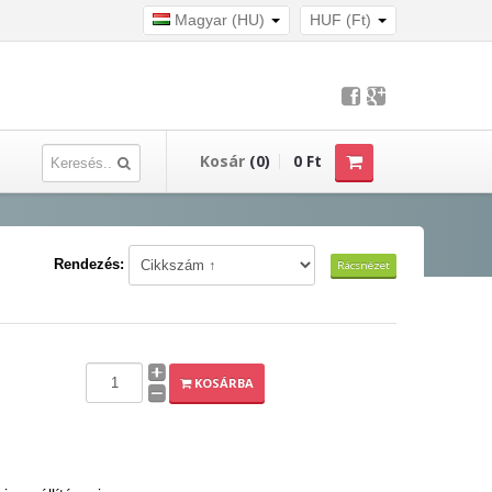
Magyar (HU)
HUF (Ft)
Kosár
(0)
0 Ft
Rendezés:
Rácsnézet
KOSÁRBA