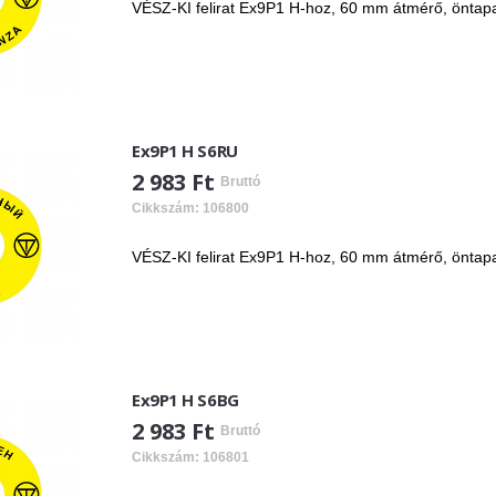
VÉSZ-KI felirat Ex9P1 H-hoz, 60 mm átmérő, öntapa
Ex9P1 H S6RU
2 983 Ft
Bruttó
Cikkszám: 106800
VÉSZ-KI felirat Ex9P1 H-hoz, 60 mm átmérő, öntap
Ex9P1 H S6BG
2 983 Ft
Bruttó
Cikkszám: 106801