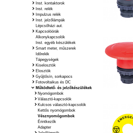
Inst. kontaktorok
Inst. relék
Impulzus relék
Inst. jelzőlámpák
Lépcsőházi aut.
Kapcsolóórák
Alkonykapcsolók
Inst. egyéb készülékek
Smart meter, műszerek
Időrelék
Tápegységek
Kiselosztók
Elosztók
Gyűjtősín, sorkapocs
Fotovoltaikus és DC
Működtető- és jelzőkészülékek
Nyomógombok
Választó-kapcsolók
Kulcsos választó-kapcsolók
Kettős nyomógombok
Vésznyomógombok
Érintkezők
Adapter
Jelzőlámpák