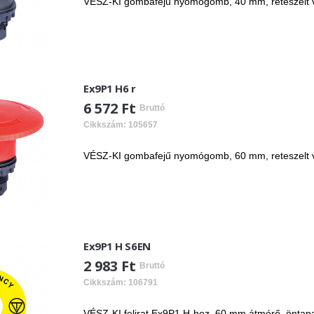
VÉSZ-KI gombafejű nyomógomb, 40 mm, reteszelt vis
Ex9P1 H6 r
6 572 Ft
Bruttó
Cikkszám: 105657
VÉSZ-KI gombafejű nyomógomb, 60 mm, reteszelt vis
Ex9P1 H S6EN
2 983 Ft
Bruttó
Cikkszám: 106791
VÉSZ-KI felirat Ex9P1 H-hoz, 60 mm átmérő, öntap