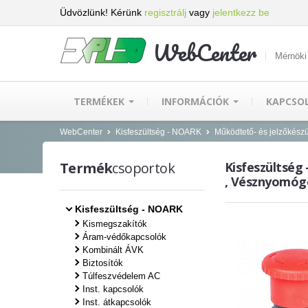
Üdvözlünk! Kérünk
regisztrálj
vagy
jelentkezz be
WebCenter
Mérnöki
TERMÉKEK
INFORMÁCIÓK
KAPCSO
WebCenter
Kisfeszültség - NOARK
Működtető- és jelzőkész
Termék
csoportok
Kisfeszültség
, Vésznyomó
Kisfeszültség - NOARK
Kismegszakítók
Áram-védőkapcsolók
Kombinált ÁVK
Biztosítók
Túlfeszvédelem AC
Inst. kapcsolók
Inst. átkapcsolók