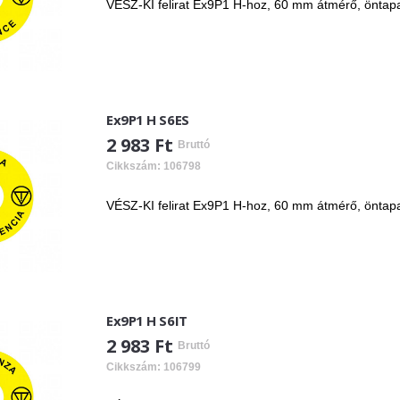
VÉSZ-KI felirat Ex9P1 H-hoz, 60 mm átmérő, öntap
Ex9P1 H S6ES
2 983 Ft
Bruttó
Cikkszám: 106798
VÉSZ-KI felirat Ex9P1 H-hoz, 60 mm átmérő, öntap
Ex9P1 H S6IT
2 983 Ft
Bruttó
Cikkszám: 106799