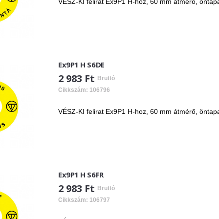
VÉSZ-KI felirat Ex9P1 H-hoz, 60 mm átmérő, öntap
Ex9P1 H S6DE
2 983 Ft
Bruttó
Cikkszám: 106796
VÉSZ-KI felirat Ex9P1 H-hoz, 60 mm átmérő, öntap
Ex9P1 H S6FR
2 983 Ft
Bruttó
Cikkszám: 106797