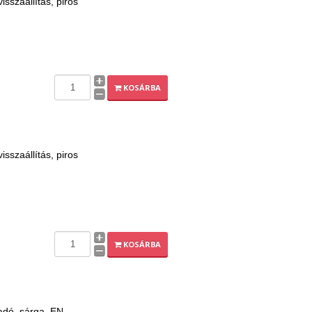
szaállítás, piros
KOSÁRBA
szaállítás, piros
KOSÁRBA
adó, sárga, EN