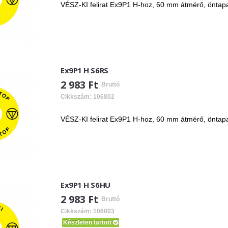
VÉSZ-KI felirat Ex9P1 H-hoz, 60 mm átmérő, öntap
Ex9P1 H S6RS
2 983 Ft
Bruttó
Cikkszám: 106802
VÉSZ-KI felirat Ex9P1 H-hoz, 60 mm átmérő, öntap
Ex9P1 H S6HU
2 983 Ft
Bruttó
Cikkszám: 106803
Készleten tartott