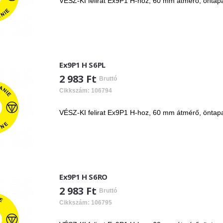
VÉSZ-KI felirat Ex9P1 H-hoz, 60 mm átmérő, öntap
Ex9P1 H S6PL
2 983 Ft
Bruttó
Cikkszám: 106794
VÉSZ-KI felirat Ex9P1 H-hoz, 60 mm átmérő, öntap
Ex9P1 H S6RO
2 983 Ft
Bruttó
Cikkszám: 106795