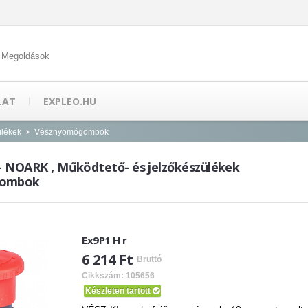
 Megoldások
LAT
EXPLEO.HU
ülékek
Vésznyomógombok
 - NOARK , Működtető- és jelzőkészülékek
gombok
Ex9P1 H r
6 214 Ft
Bruttó
Cikkszám: 105656
Készleten tartott