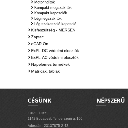
Motorindítók
Kompakt megszakítók
Kompakt kapcsolók
Légmegszakítók
Lég-szakaszoló-kapcsoló
Kisfeszültség - MERSEN
Zaptec
eCAR.On
ExPL-DC védelmi elosztók
ExPL-AC védelmi elosztók
Napelemes termékek
Matricák, táblák
CÉGÜNK
NÉPSZERŰ
EXPLEO Kft.
1142 Budapest, Tengerszem u. 106.
Adószám: 23137875-2-42