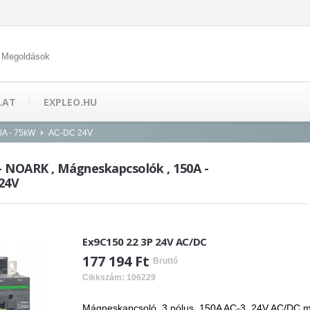
 Megoldások
LAT
EXPLEO.HU
0A - 75kW
AC-DC 24V
 - NOARK , Mágneskapcsolók , 150A -
24V
Ex9C150 22 3P 24V AC/DC
177 194 Ft
Bruttó
Cikkszám: 106229
Mágneskapcsoló, 3 pólus, 150A AC-3, 24V AC/DC műk