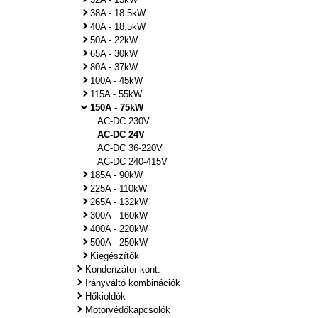
38A - 18.5kW
40A - 18.5kW
50A - 22kW
65A - 30kW
80A - 37kW
100A - 45kW
115A - 55kW
150A - 75kW
AC-DC 230V
AC-DC 24V
AC-DC 36-220V
AC-DC 240-415V
185A - 90kW
225A - 110kW
265A - 132kW
300A - 160kW
400A - 220kW
500A - 250kW
Kiegészítők
Kondenzátor kont.
Irányváltó kombinációk
Hőkioldók
Motorvédőkapcsolók