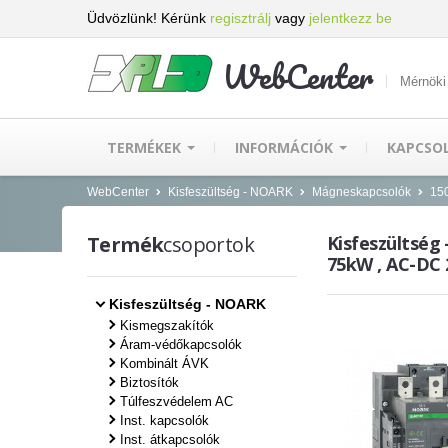
Üdvözlünk! Kérünk
regisztrálj
vagy
jelentkezz be
WebCenter
Mérnöki
TERMÉKEK
INFORMÁCIÓK
KAPCSO
WebCenter
Kisfeszültség - NOARK
Mágneskapcsolók
15
Termék
csoportok
Kisfeszültség
75kW , AC-DC 
Kisfeszültség - NOARK
Kismegszakítók
Áram-védőkapcsolók
Kombinált ÁVK
Biztosítók
Túlfeszvédelem AC
Inst. kapcsolók
Inst. átkapcsolók