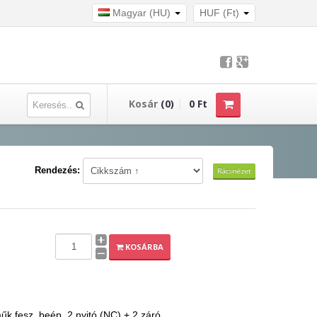
Magyar (HU)
HUF (Ft)
Kosár
(0)
0 Ft
Rendezés:
Rácsnézet
KOSÁRBA
.fesz, beép. 2 nyitó (NC) + 2 záró