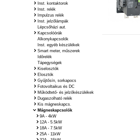
Inst. kontaktorok
Inst. relék
Impulzus relék
Inst. jelzőlámpák
Lépcsőházi aut.
Kapcsolóórák
Alkonykapcsolók
Inst. egyéb készülékek
Smart meter, műszerek
Időrelék
Tápegységek
Kiselosztók
Elosztók
Gyűjtősín, sorkapocs
Fotovoltaikus és DC
Működtető- és jelzőkészülékek
Dugaszolható relék
Kis mágneskapcs.
Mágneskapcsolók
9A - 4kW
12A - 5.5kW
18A - 7.5kW
25A - 11kW
32A - 15kW