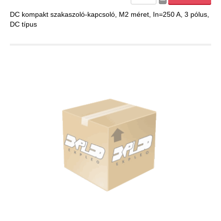
Kisfeszültség - MERSEN
DC kompakt szakaszoló-kapcsoló, M2 méret, In=250 A, 3 pólus,
DC típus
Biztosító aljzatok
Biztosító betétek
Szakaszoló-kapcsolók
Zaptec
Zaptec Go
Zaptec Pro
Zaptec Sense
Oszlopok
Kiegészítők
eCAR.On
AC Töltők
DC Töltők