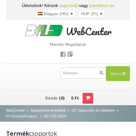
Üdvözlünk! Kérünk
regisztrálj
vagy
jelentkezz be
Magyar (HU)
HUF (Ft)
WebCenter
Mérnöki Megoldások
Menü
TERMÉKEK
Kosár
(0)
0 Ft
Kisfeszültség - NOARK
WebCenter
Napelemes termékek
DC kapcsolás és védelem
PV Kompakt kapcs.
M2 125-250A
Kismegszakítók
Áram-védőkapcsolók
Termék
csoportok