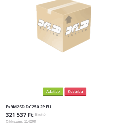
PV felirati táblák
INFORMÁCIÓK
HOGYAN TUDOK ONLINE VÁSÁROLNI?
SZÁLLÍTÁS
FIZETÉSI MÓDOK
ÁLTALÁNOS SZERZŐDÉSI FELTÉTELEK
ADATVÉDELEM
_______
Adatlap
Kosárba
WEBÁRUHÁZ ÜZEMELTETŐ? LEGYEN PARTNERÜNK!
Ex9M2SD DC250 2P EU
ÁRLISTA
321 537 Ft
Bruttó
Cikkszám: 114208
KAPCSOLAT