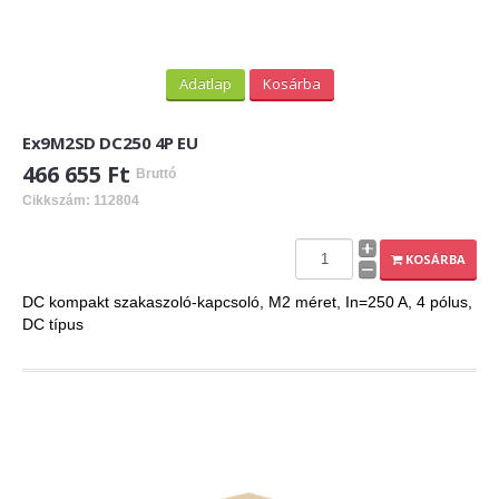
ExPL-DC védelmi elosztók
Tűzvédelmi lekapcsolás
Tűzv. lekapcsolás és védelem
Adatlap
Kosárba
Túlfeszvédelem
Ex9M2SD DC250 4P EU
ExPL-AC védelmi elosztók
466 655 Ft
Bruttó
ExPL-AC-1F
Cikkszám: 112804
ExPL-AC-3F
KOSÁRBA
Napelemes termékek
DC kompakt szakaszoló-kapcsoló, M2 méret, In=250 A, 4 pólus,
DC típus
DC kapcsolás és védelem
PV felügyelet
Csatlakozók, szerelvények
Matricák, táblák
PV matricák