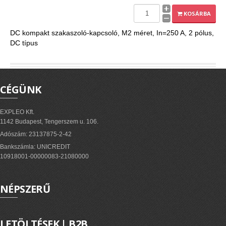
EXPLEO.HU
KOSÁRBA
DC kompakt szakaszoló-kapcsoló, M2 méret, In=250 A, 2 pólus,
DC típus
CÉGÜNK
EXPLEO Kft.
1142 Budapest, Tengerszem u. 106.
Adószám: 23137875-2-42
Bankszámla: UNICREDIT
10918001-00000083-21080000
NÉPSZERŰ
LETÖLTÉSEK | B2B