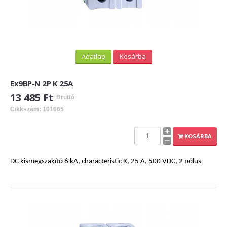
Adatlap
Kosárba
Ex9BP-N 2P K 25A
13 485 Ft
Bruttó
Cikkszám: 101665
KOSÁRBA
DC kismegszakító 6 kA, characteristic K, 25 A, 500 VDC, 2 pólus