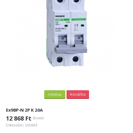
PV felirati táblák
INFORMÁCIÓK
HOGYAN TUDOK ONLINE VÁSÁROLNI?
SZÁLLÍTÁS
FIZETÉSI MÓDOK
ÁLTALÁNOS SZERZŐDÉSI FELTÉTELEK
ADATVÉDELEM
_______
Adatlap
Kosárba
WEBÁRUHÁZ ÜZEMELTETŐ? LEGYEN PARTNERÜNK!
Ex9BP-N 2P K 20A
ÁRLISTA
12 868 Ft
Bruttó
Cikkszám: 101664
KAPCSOLAT