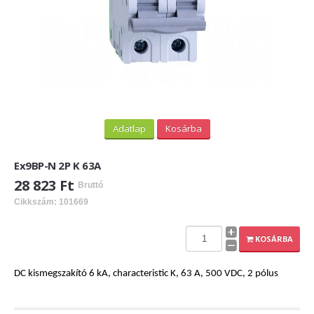
Adatlap
Kosárba
Ex9BP-N 2P K 63A
28 823 Ft
Bruttó
Cikkszám: 101669
KOSÁRBA
DC kismegszakító 6 kA, characteristic K, 63 A, 500 VDC, 2 pólus