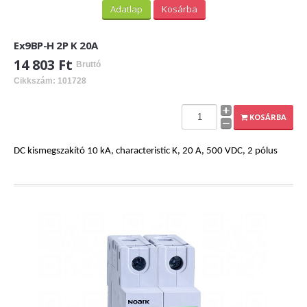
Adatlap
Kosárba
Ex9BP-H 2P K 20A
14 803 Ft
Bruttó
Cikkszám: 101728
KOSÁRBA
DC kismegszakító 10 kA, characteristic K, 20 A, 500 VDC, 2 pólus