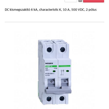
Kisfeszültség - MERSEN
DC kismegszakító 6 kA, characteristic K, 10 A, 500 VDC, 2 pólus
Biztosító aljzatok
Biztosító betétek
Szakaszoló-kapcsolók
Zaptec
Zaptec Go
Zaptec Pro
Zaptec Sense
Oszlopok
Kiegészítők
eCAR.On
AC Töltők
DC Töltők