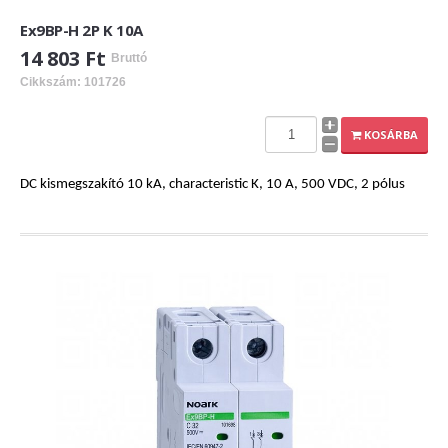
Ex9BP-H 2P K 10A
14 803 Ft
Bruttó
Cikkszám: 101726
KOSÁRBA
DC kismegszakító 10 kA, characteristic K, 10 A, 500 VDC, 2 pólus