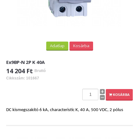
Adatlap
Kosárba
Ex9BP-N 2P K 40A
14 204 Ft
Bruttó
Cikkszám: 101667
KOSÁRBA
DC kismegszakító 6 kA, characteristic K, 40 A, 500 VDC, 2 pólus