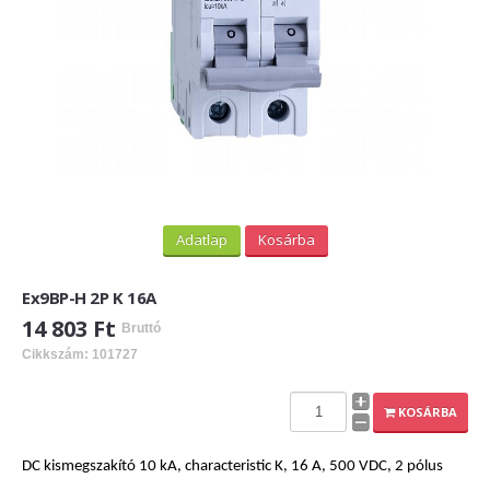
Adatlap
Kosárba
Ex9BP-H 2P K 16A
14 803 Ft
Bruttó
Cikkszám: 101727
KOSÁRBA
DC kismegszakító 10 kA, characteristic K, 16 A, 500 VDC, 2 pólus