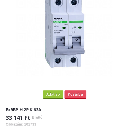
Adatlap
Kosárba
Ex9BP-H 2P K 63A
33 141 Ft
Bruttó
Cikkszám: 101733