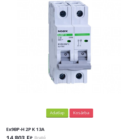
Adatlap
Kosárba
Ex9BP-H 2P K 13A
14 803 Ft
Bruttó