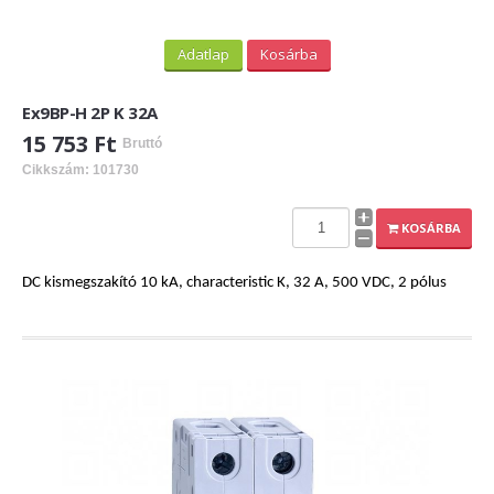
Adatlap
Kosárba
Ex9BP-H 2P K 32A
15 753 Ft
Bruttó
Cikkszám: 101730
KOSÁRBA
DC kismegszakító 10 kA, characteristic K, 32 A, 500 VDC, 2 pólus