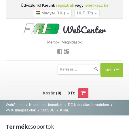
Üdvözlünk! Kérünk
regisztrálj
vagy
jelentkezz be
Magyar (HU)
HUF (Ft)
WebCenter
Mérnöki Megoldások
Menü
TERMÉKEK
Kosár
(0)
0 Ft
Kisfeszültség - NOARK
WebCenter
Napelemes termékek
DC kapcsolás és védelem
PV Kismegszakítók
500VDC
K kar.
Kismegszakítók
Áram-védőkapcsolók
Termék
csoportok