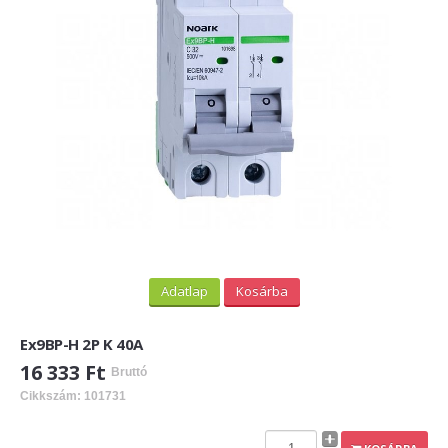
Adatlap
Kosárba
Ex9BP-H 2P K 40A
16 333 Ft
Bruttó
Cikkszám: 101731