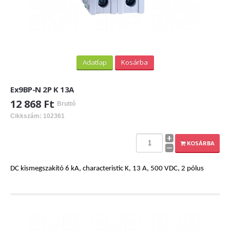
Adatlap
Kosárba
Ex9BP-N 2P K 13A
12 868 Ft
Bruttó
Cikkszám: 102361
KOSÁRBA
DC kismegszakító 6 kA, characteristic K, 13 A, 500 VDC, 2 pólus