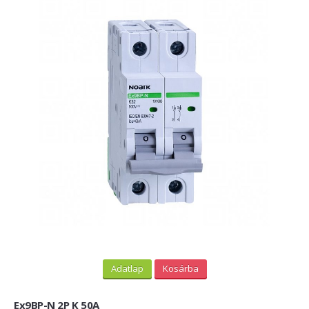
Adatlap
Kosárba
Ex9BP-N 2P K 50A