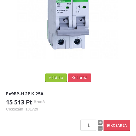
Adatlap
Kosárba
Ex9BP-H 2P K 25A
15 513 Ft
Bruttó
Cikkszám: 101729
KOSÁRBA