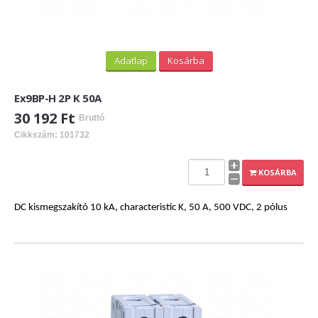
Adatlap
Kosárba
Ex9BP-H 2P K 50A
30 192 Ft
Bruttó
Cikkszám: 101732
KOSÁRBA
DC kismegszakító 10 kA, characteristic K, 50 A, 500 VDC, 2 pólus