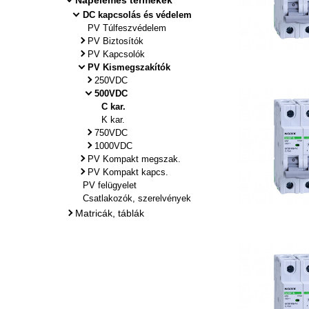
Napelemes termékek
DC kapcsolás és védelem
PV Túlfeszvédelem
PV Biztosítók
PV Kapcsolók
PV Kismegszakítók
250VDC
500VDC
C kar.
K kar.
750VDC
1000VDC
PV Kompakt megszak.
PV Kompakt kapcs.
PV felügyelet
Csatlakozók, szerelvények
Matricák, táblák