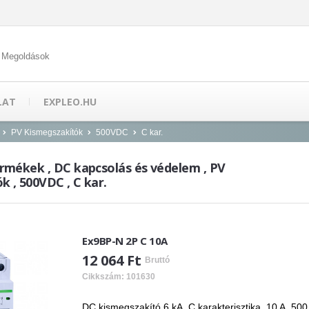
 Megoldások
LAT
EXPLEO.HU
PV Kismegszakítók
500VDC
C kar.
mékek , DC kapcsolás és védelem , PV
 , 500VDC , C kar.
Ex9BP-N 2P C 10A
12 064 Ft
Bruttó
Cikkszám: 101630
DC kismegszakító 6 kA, C karakterisztika, 10 A, 50