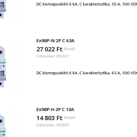
DC kismegszakító 6 kA, C karakterisztika, 50 A, 500 VD
Ex9BP-N 2P C 63A
27 022 Ft
Bruttó
Cikkszám: 101637
DC kismegszakító 6 kA, C karakterisztika, 63 A, 500 VD
Ex9BP-H 2P C 10A
14 803 Ft
Bruttó
Cikkszám: 101694