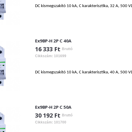
DC kismegszakító 10 kA, C karakterisztika, 32 A, 500 V
Ex9BP-H 2P C 40A
16 333 Ft
Bruttó
Cikkszám: 101699
DC kismegszakító 10 kA, C karakterisztika, 40 A, 500 V
Ex9BP-H 2P C 50A
30 192 Ft
Bruttó
Cikkszám: 101700