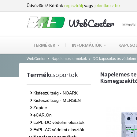
Üdvözlünk! Kérünk
regisztrálj
vagy
jelentkezz be
WebCenter
Mérnöki
TERMÉKEK
INFORMÁCIÓK
KAPCSO
WebCenter
Napelemes termékek
DC kapcsolás és védelem
Termék
csoportok
Napelemes ter
Kismegszakítók
Kisfeszültség - NOARK
Kisfeszültség - MERSEN
Zaptec
eCAR.On
ExPL-DC védelmi elosztók
ExPL-AC védelmi elosztók