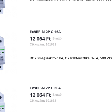
Ex9BP-N 2P C 16A
12 064 Ft
Bruttó
Cikkszám: 101631
DC kismegszakító 6 kA, C karakterisztika, 16 A, 500 VD
Ex9BP-N 2P C 20A
12 064 Ft
Bruttó
Cikkszám: 101632