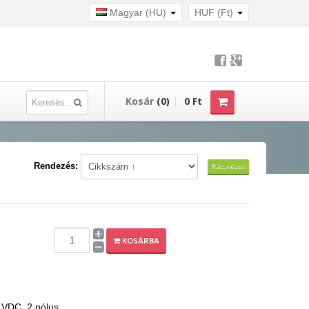
Magyar (HU)
HUF (Ft)
Kosár
(0)
0 Ft
Rendezés:
Rácsnézet
KOSÁRBA
0 VDC, 2 pólus