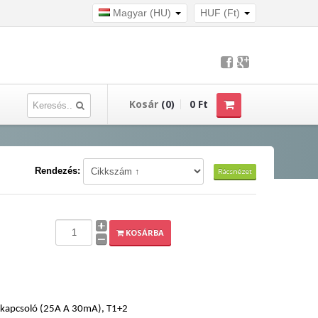
Magyar (HU)
HUF (Ft)
Kosár
(0)
0 Ft
Rendezés:
Rácsnézet
KOSÁRBA
dőkapcsoló (25A A 30mA), T1+2