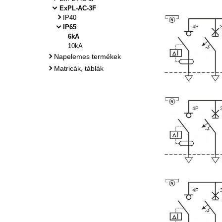
ExPL-AC-3F
IP40
IP65
6kA
10kA
Napelemes termékek
Matricák, táblák