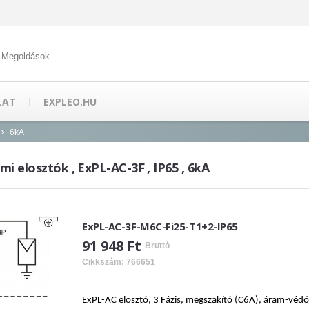
 Megoldások
LAT
EXPLEO.HU
6kA
i elosztók , ExPL-AC-3F , IP65 , 6kA
ExPL-AC-3F-M6C-Fi25-T1+2-IP65
91 948 Ft
Bruttó
Cikkszám: 766651
ExPL-AC elosztó, 3 Fázis, megszakító (C6A), áram-vé