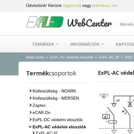
Üdvözlünk! Kérünk
regisztrálj
vagy
jelentkezz be
WebCenter
Mérnöki
TERMÉKEK
INFORMÁCIÓK
KAPCSO
WebCenter
ExPL-AC védelmi elosztók
ExPL-AC-3F
IP65
Termék
csoportok
ExPL-AC védelm
Kisfeszültség - NOARK
Kisfeszültség - MERSEN
Zaptec
eCAR.On
ExPL-DC védelmi elosztók
ExPL-AC védelmi elosztók
ExPL-AC-1F