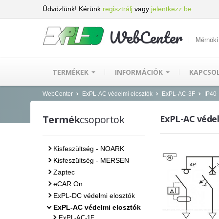
Üdvözlünk! Kérünk
regisztrálj
vagy
jelentkezz be
WebCenter
Mérnöki
TERMÉKEK
INFORMÁCIÓK
KAPCSO
WebCenter
ExPL-AC védelmi elosztók
ExPL-AC-3F
IP40
Termék
csoportok
ExPL-AC védelm
Kisfeszültség - NOARK
Kisfeszültség - MERSEN
Zaptec
eCAR.On
ExPL-DC védelmi elosztók
ExPL-AC védelmi elosztók
ExPL-AC-1F