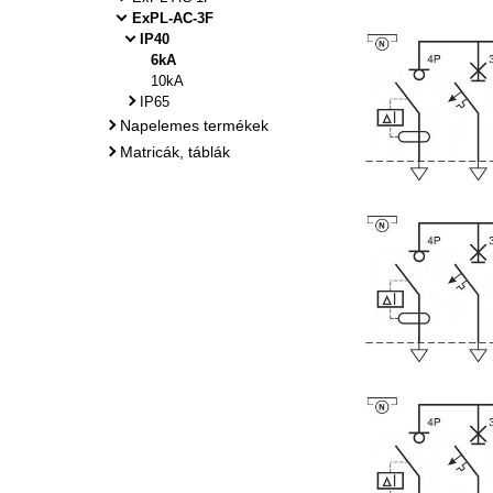
ExPL-AC-3F
IP40
6kA
10kA
IP65
Napelemes termékek
Matricák, táblák