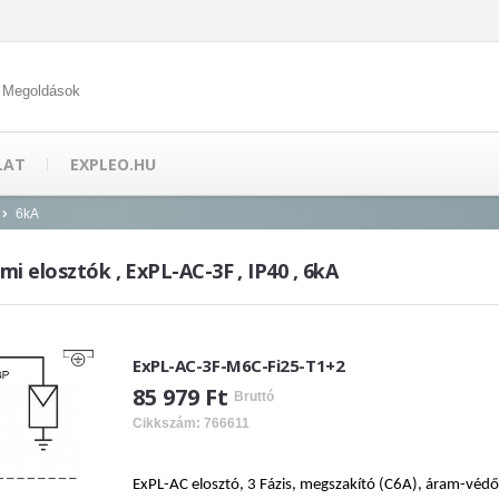
 Megoldások
LAT
EXPLEO.HU
6kA
i elosztók , ExPL-AC-3F , IP40 , 6kA
ExPL-AC-3F-M6C-Fi25-T1+2
85 979 Ft
Bruttó
Cikkszám: 766611
ExPL-AC elosztó, 3 Fázis, megszakító (C6A), áram-vé