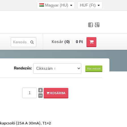
Magyar (HU)
HUF (Ft)
Kosár
(0)
0 Ft
Rendezés:
Rácsnézet
KOSÁRBA
dőkapcsoló (25A A 30mA), T1+2