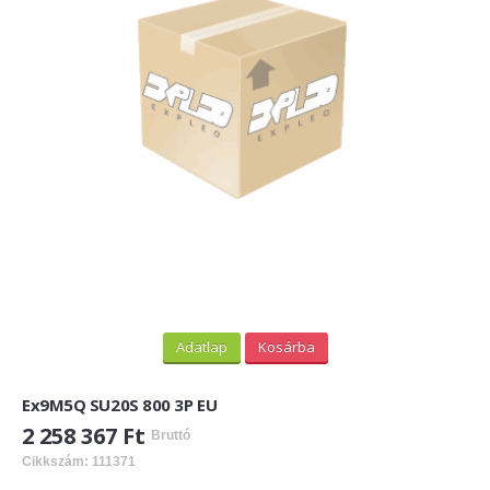
PV felirati táblák
INFORMÁCIÓK
HOGYAN TUDOK ONLINE VÁSÁROLNI?
SZÁLLÍTÁS
FIZETÉSI MÓDOK
ÁLTALÁNOS SZERZŐDÉSI FELTÉTELEK
ADATVÉDELEM
_______
Adatlap
Kosárba
WEBÁRUHÁZ ÜZEMELTETŐ? LEGYEN PARTNERÜNK!
Ex9M5Q SU20S 800 3P EU
ÁRLISTA
2 258 367 Ft
Bruttó
Cikkszám: 111371
KAPCSOLAT