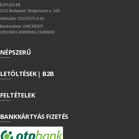
EXPLEO Kft.
1142 Budapest, Tengerszem u. 106.
Adószám: 23137875-2-42
Bankszámla: UNICREDIT
10918001-00000083-21080000
NÉPSZERŰ
LETÖLTÉSEK | B2B
FELTÉTELEK
BANKKÁRTYÁS FIZETÉS