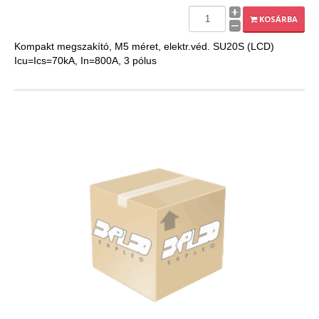
EXPLEO.HU
KOSÁRBA
Kompakt megszakító, M5 méret, elektr.véd. SU20S (LCD)
Icu=Ics=70kA, In=800A, 3 pólus