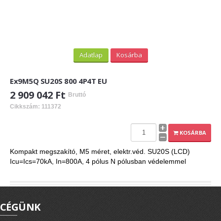
Adatlap
Kosárba
Ex9M5Q SU20S 800 4P4T EU
2 909 042 Ft
Bruttó
Cikkszám: 111372
KOSÁRBA
Kompakt megszakító, M5 méret, elektr.véd. SU20S (LCD)
Icu=Ics=70kA, In=800A, 4 pólus N pólusban védelemmel
CÉGÜNK