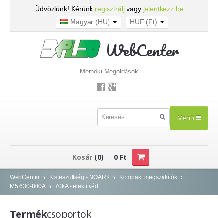
Üdvözlünk! Kérünk
regisztrálj
vagy
jelentkezz be
Magyar (HU)
HUF (Ft)
WebCenter
Mérnöki Megoldások
Menü
TERMÉKEK
Kosár
(0)
0 Ft
Kisfeszültség - NOARK
WebCenter
Kisfeszültség - NOARK
Kompakt megszakítók
M5 630-800A
70kA - elektr.véd
Kismegszakítók
Áram-védőkapcsolók
Termék
csoportok