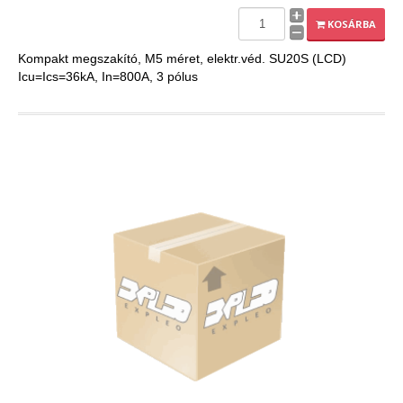
EXPLEO.HU
KOSÁRBA
Kompakt megszakító, M5 méret, elektr.véd. SU20S (LCD)
Icu=Ics=36kA, In=800A, 3 pólus