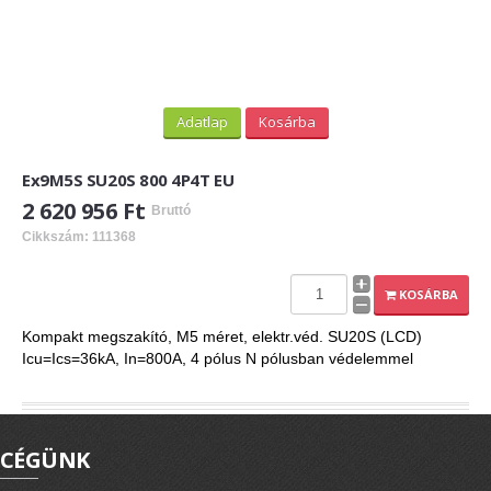
Adatlap
Kosárba
Ex9M5S SU20S 800 4P4T EU
2 620 956 Ft
Bruttó
Cikkszám: 111368
KOSÁRBA
Kompakt megszakító, M5 méret, elektr.véd. SU20S (LCD)
Icu=Ics=36kA, In=800A, 4 pólus N pólusban védelemmel
CÉGÜNK