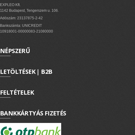
EXPLEO Kft.
1142 Budapest, Tengerszem u. 106.
Adószám: 23137875-2-42
Bankszámla: UNICREDIT
10918001-00000083-21080000
NÉPSZERŰ
LETÖLTÉSEK | B2B
FELTÉTELEK
BANKKÁRTYÁS FIZETÉS