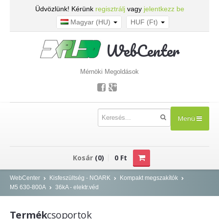
Üdvözlünk! Kérünk
regisztrálj
vagy
jelentkezz be
Magyar (HU)
HUF (Ft)
WebCenter
Mérnöki Megoldások
Menü
TERMÉKEK
Kosár
(0)
0 Ft
Kisfeszültség - NOARK
WebCenter
Kisfeszültség - NOARK
Kompakt megszakítók
M5 630-800A
36kA - elektr.véd
Kismegszakítók
Áram-védőkapcsolók
Termék
csoportok