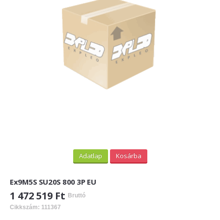
PV felirati táblák
INFORMÁCIÓK
HOGYAN TUDOK ONLINE VÁSÁROLNI?
SZÁLLÍTÁS
FIZETÉSI MÓDOK
ÁLTALÁNOS SZERZŐDÉSI FELTÉTELEK
ADATVÉDELEM
_______
Adatlap
Kosárba
WEBÁRUHÁZ ÜZEMELTETŐ? LEGYEN PARTNERÜNK!
Ex9M5S SU20S 800 3P EU
ÁRLISTA
1 472 519 Ft
Bruttó
Cikkszám: 111367
KAPCSOLAT