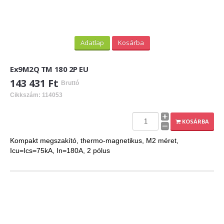
Adatlap
Kosárba
Ex9M2Q TM 180 2P EU
143 431 Ft
Bruttó
Cikkszám: 114053
KOSÁRBA
Kompakt megszakító, thermo-magnetikus, M2 méret,
Icu=Ics=75kA, In=180A, 2 pólus