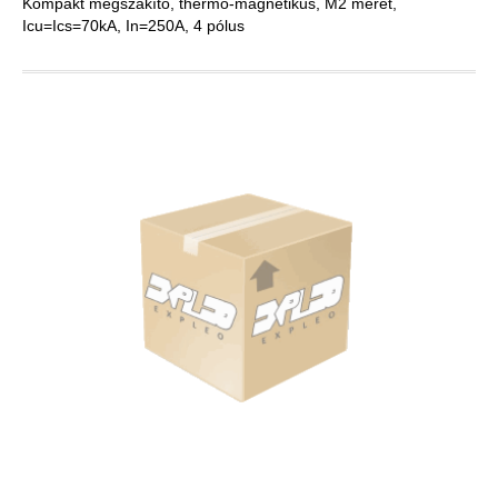
Kompakt megszakító, thermo-magnetikus, M2 méret,
Icu=Ics=70kA, In=250A, 4 pólus