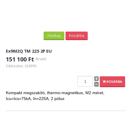
Adatlap
Kosárba
Ex9M2Q TM 225 2P EU
151 100 Ft
Bruttó
Cikkszám: 114055
KOSÁRBA
Kompakt megszakító, thermo-magnetikus, M2 méret,
Icu=Ics=75kA, In=225A, 2 pólus