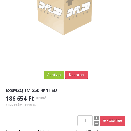
Adatlap
Kosárba
Ex9M2Q TM 250 4P4T EU
186 654 Ft
Bruttó
Cikkszám: 111936
KOSÁRBA