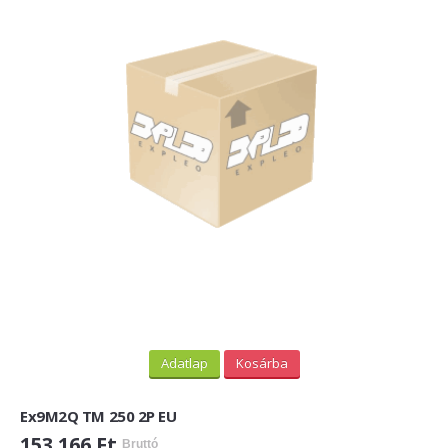
Adatlap
Kosárba
Ex9M2Q TM 250 2P EU
153 166 Ft
Bruttó