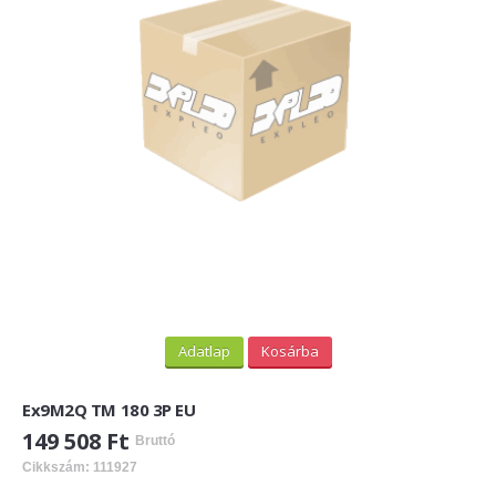
PV felirati táblák
INFORMÁCIÓK
HOGYAN TUDOK ONLINE VÁSÁROLNI?
SZÁLLÍTÁS
FIZETÉSI MÓDOK
ÁLTALÁNOS SZERZŐDÉSI FELTÉTELEK
ADATVÉDELEM
_______
Adatlap
Kosárba
WEBÁRUHÁZ ÜZEMELTETŐ? LEGYEN PARTNERÜNK!
Ex9M2Q TM 180 3P EU
ÁRLISTA
149 508 Ft
Bruttó
Cikkszám: 111927
KAPCSOLAT