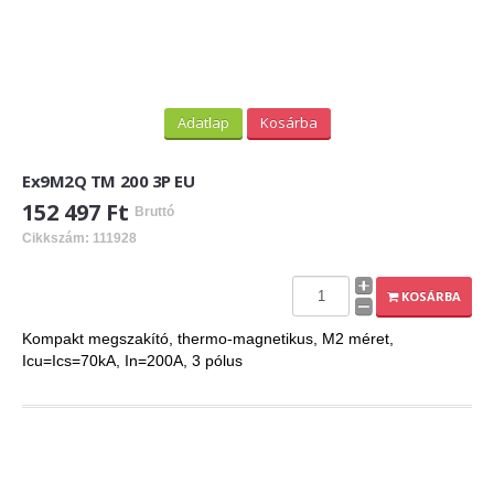
Adatlap
Kosárba
Ex9M2Q TM 200 3P EU
152 497 Ft
Bruttó
Cikkszám: 111928
KOSÁRBA
Kompakt megszakító, thermo-magnetikus, M2 méret,
Icu=Ics=70kA, In=200A, 3 pólus