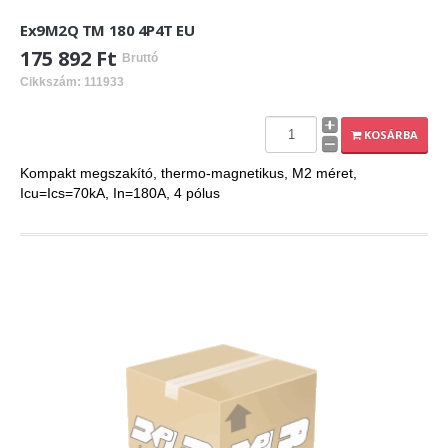
Ex9M2Q TM 180 4P4T EU
175 892 Ft
Bruttó
Cikkszám: 111933
KOSÁRBA
Kompakt megszakító, thermo-magnetikus, M2 méret,
Icu=Ics=70kA, In=180A, 4 pólus