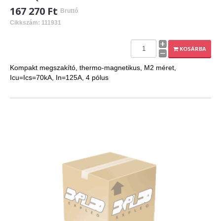
167 270 Ft
Bruttó
Cikkszám: 111931
KOSÁRBA
Kompakt megszakító, thermo-magnetikus, M2 méret,
Icu=Ics=70kA, In=125A, 4 pólus