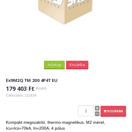
Adatlap
Kosárba
Ex9M2Q TM 200 4P4T EU
179 403 Ft
Bruttó
Cikkszám: 111934
KOSÁRBA
Kompakt megszakító, thermo-magnetikus, M2 méret,
Icu=Ics=70kA, In=200A, 4 pólus