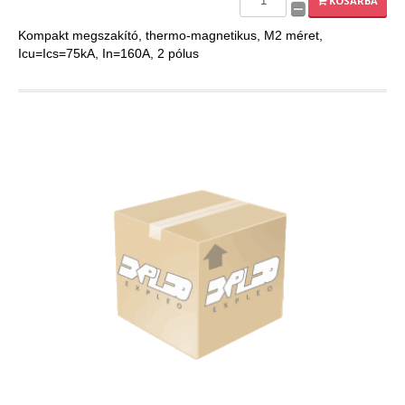
KOSÁRBA
Kompakt megszakító, thermo-magnetikus, M2 méret,
Icu=Ics=75kA, In=160A, 2 pólus