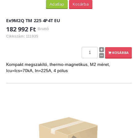
Adatlap
Kosárba
Ex9M2Q TM 225 4P4T EU
182 992 Ft
Bruttó
Cikkszám: 111935
KOSÁRBA
Kompakt megszakító, thermo-magnetikus, M2 méret,
Icu=Ics=70kA, In=225A, 4 pólus