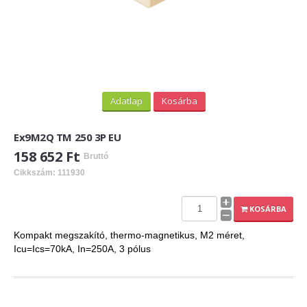
Adatlap
Kosárba
Ex9M2Q TM 250 3P EU
158 652 Ft
Bruttó
Cikkszám: 111930
KOSÁRBA
Kompakt megszakító, thermo-magnetikus, M2 méret,
Icu=Ics=70kA, In=250A, 3 pólus