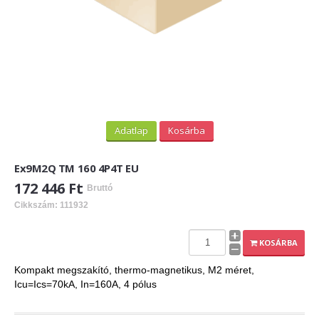
Adatlap
Kosárba
Ex9M2Q TM 160 4P4T EU
172 446 Ft
Bruttó
Cikkszám: 111932
KOSÁRBA
Kompakt megszakító, thermo-magnetikus, M2 méret,
Icu=Ics=70kA, In=160A, 4 pólus