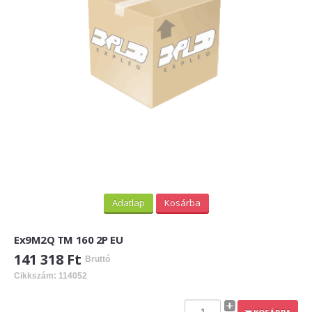
Adatlap
Kosárba
Ex9M2Q TM 160 2P EU
141 318 Ft
Bruttó
Cikkszám: 114052