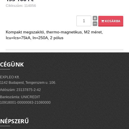
Cikkszám: 114056
KOSÁRBA
Kompakt megszakító, thermo-magnetikus, M2 méret,
Icu=Ics=75kA, In=250A, 2 pólus
CÉGÜNK
EXPLEO Kft.
1142 Budapest, Tengerszem u. 106.
Adószám: 23137875-2-42
Bankszámla: UNICREDIT
10918001-00000083-21080000
NÉPSZERŰ