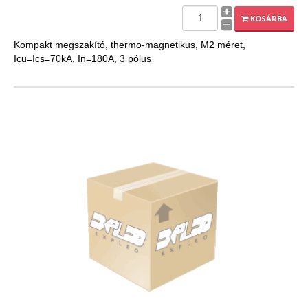
EXPLEO.HU
KOSÁRBA
Kompakt megszakító, thermo-magnetikus, M2 méret,
Icu=Ics=70kA, In=180A, 3 pólus