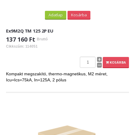
Adatlap
Kosárba
Ex9M2Q TM 125 2P EU
137 160 Ft
Bruttó
Cikkszám: 114051
KOSÁRBA
Kompakt megszakító, thermo-magnetikus, M2 méret,
Icu=Ics=75kA, In=125A, 2 pólus