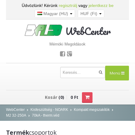
Üdvözlünk! Kérünk
regisztrálj
vagy
jelentkezz be
Magyar (HU)
HUF (Ft)
WebCenter
Mérnöki Megoldások
Menü
TERMÉKEK
Kosár
(0)
0 Ft
Kisfeszültség - NOARK
WebCenter
Kisfeszültség - NOARK
Kompakt megszakítók
M2 32-250A
70kA - therm.véd
Kismegszakítók
Áram-védőkapcsolók
Termék
csoportok