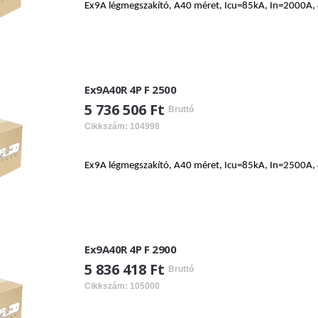
Ex9A légmegszakító, A40 méret, Icu=85kA, In=2000A, 4
Ex9A40R 4P F 2500
5 736 506 Ft
Bruttó
Cikkszám: 104998
Ex9A légmegszakító, A40 méret, Icu=85kA, In=2500A, 4
Ex9A40R 4P F 2900
5 836 418 Ft
Bruttó
Cikkszám: 105000