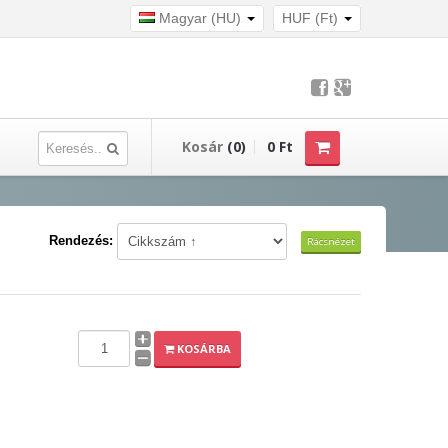
Magyar (HU)
HUF (Ft)
Kosár
(0)
0 Ft
Rendezés:
Rácsnézet
KOSÁRBA