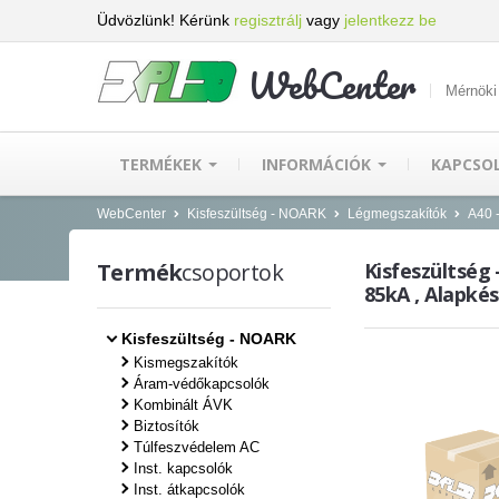
Üdvözlünk! Kérünk
regisztrálj
vagy
jelentkezz be
WebCenter
Mérnöki
TERMÉKEK
INFORMÁCIÓK
KAPCSO
WebCenter
Kisfeszültség - NOARK
Légmegszakítók
A40 -
Termék
csoportok
Kisfeszültség 
85kA , Alapkész
Kisfeszültség - NOARK
Kismegszakítók
Áram-védőkapcsolók
Kombinált ÁVK
Biztosítók
Túlfeszvédelem AC
Inst. kapcsolók
Inst. átkapcsolók