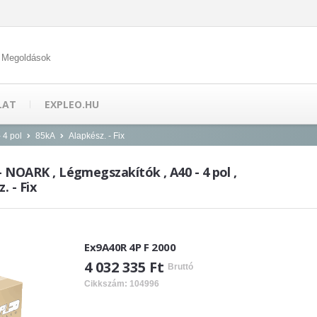
 Megoldások
LAT
EXPLEO.HU
 4 pol
85kA
Alapkész. - Fix
- NOARK , Légmegszakítók , A40 - 4 pol ,
. - Fix
Ex9A40R 4P F 2000
4 032 335 Ft
Bruttó
Cikkszám: 104996