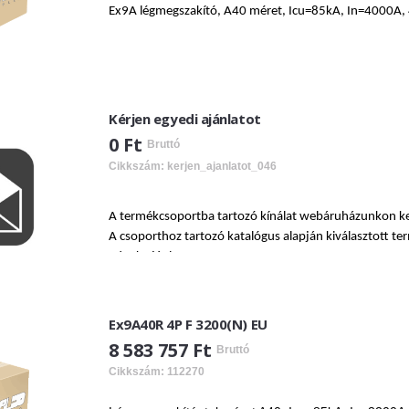
Ex9A légmegszakító, A40 méret, Icu=85kA, In=4000A, 4
Kérjen egyedi ajánlatot
0 Ft
Bruttó
Cikkszám: kerjen_ajanlatot_046
A termékcsoportba tartozó kínálat webáruházunkon ke
A csoporthoz tartozó katalógus alapján kiválasztott te
adnak ajánlatot.
Ajánlatkérését küldje az
expleo@expleo.hu
e-mail címr
Ex9A40R 4P F 3200(N) EU
8 583 757 Ft
Bruttó
Cikkszám: 112270