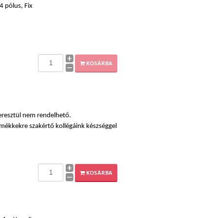
 pólus, Fix
KOSÁRBA
resztül nem rendelhető.
rmékkekre szakértő kollégáink készséggel
e.
KOSÁRBA