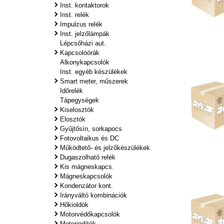
Inst. kontaktorok
Inst. relék
Impulzus relék
Inst. jelzőlámpák
Lépcsőházi aut.
Kapcsolóórák
Alkonykapcsolók
Inst. egyéb készülékek
Smart meter, műszerek
Időrelék
Tápegységek
Kiselosztók
Elosztók
Gyűjtősín, sorkapocs
Fotovoltaikus és DC
Működtető- és jelzőkészülékek
Dugaszolható relék
Kis mágneskapcs.
Mágneskapcsolók
Kondenzátor kont.
Irányváltó kombinációk
Hőkioldók
Motorvédőkapcsolók
Motorindítók