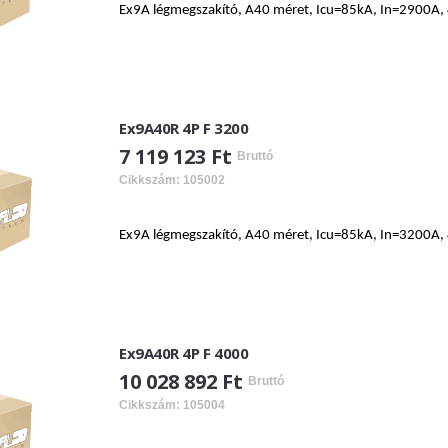
Ex9A légmegszakító, A40 méret, Icu=85kA, In=2900A, 4
Ex9A40R 4P F 3200
7 119 123 Ft
Bruttó
Cikkszám: 105002
Ex9A légmegszakító, A40 méret, Icu=85kA, In=3200A, 4
Ex9A40R 4P F 4000
10 028 892 Ft
Bruttó
Cikkszám: 105004