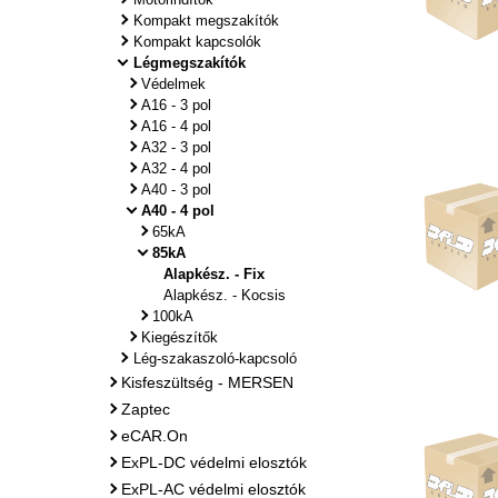
Kompakt megszakítók
Kompakt kapcsolók
Légmegszakítók
Védelmek
A16 - 3 pol
A16 - 4 pol
A32 - 3 pol
A32 - 4 pol
A40 - 3 pol
A40 - 4 pol
65kA
85kA
Alapkész. - Fix
Alapkész. - Kocsis
100kA
Kiegészítők
Lég-szakaszoló-kapcsoló
Kisfeszültség - MERSEN
Zaptec
eCAR.On
ExPL-DC védelmi elosztók
ExPL-AC védelmi elosztók