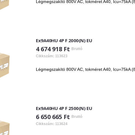
Légmegszakító 800V AC, tokméret A40, Icu=75kA (8
Ex9A40HU 4P F 2000(N) EU
4 674 918 Ft
Bruttó
Cikkszám: 113623
Légmegszakító 800V AC, tokméret A40, Icu=75kA (8
Ex9A40HU 4P F 2500(N) EU
6 650 665 Ft
Bruttó
Cikkszám: 113624