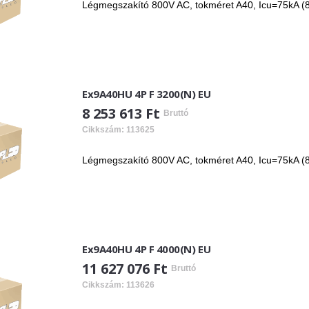
Légmegszakító 800V AC, tokméret A40, Icu=75kA (8
Ex9A40HU 4P F 3200(N) EU
8 253 613 Ft
Bruttó
Cikkszám: 113625
Légmegszakító 800V AC, tokméret A40, Icu=75kA (8
Ex9A40HU 4P F 4000(N) EU
11 627 076 Ft
Bruttó
Cikkszám: 113626