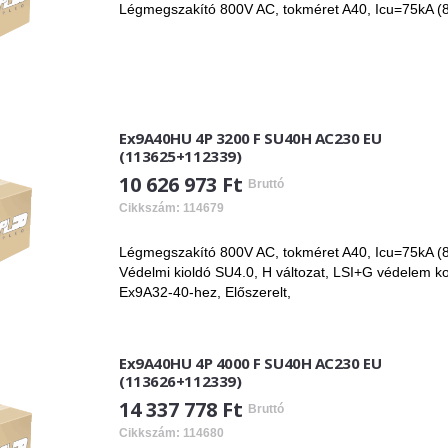
Légmegszakító 800V AC, tokméret A40, Icu=75kA (8
Ex9A40HU 4P 3200 F SU40H AC230 EU
(113625+112339)
10 626 973 Ft
Bruttó
Cikkszám: 114679
Légmegszakító 800V AC, tokméret A40, Icu=75kA (80
Védelmi kioldó SU4.0, H változat, LSI+G védelem ko
Ex9A32-40-hez, Előszerelt,
Ex9A40HU 4P 4000 F SU40H AC230 EU
(113626+112339)
14 337 778 Ft
Bruttó
Cikkszám: 114680