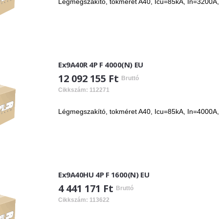
Légmegszakító, tokméret A40, Icu=85kA, In=3200A, 4
Ex9A40R 4P F 4000(N) EU
12 092 155 Ft
Bruttó
Cikkszám: 112271
Légmegszakító, tokméret A40, Icu=85kA, In=4000A, 4
Ex9A40HU 4P F 1600(N) EU
4 441 171 Ft
Bruttó
Cikkszám: 113622