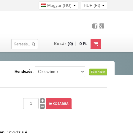
Magyar (HU)
HUF (Ft)
Kosár
(0)
0 Ft
Rendezés:
Rácsnézet
KOSÁRBA
eép. 1ny+1z s.é.