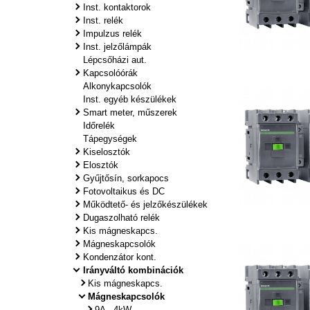
Inst. kontaktorok
Inst. relék
Impulzus relék
Inst. jelzőlámpák
Lépcsőházi aut.
Kapcsolóórák
Alkonykapcsolók
Inst. egyéb készülékek
Smart meter, műszerek
Időrelék
Tápegységek
Kiselosztók
Elosztók
Gyűjtősín, sorkapocs
Fotovoltaikus és DC
Működtető- és jelzőkészülékek
Dugaszolható relék
Kis mágneskapcs.
Mágneskapcsolók
Kondenzátor kont.
Irányváltó kombinációk
Kis mágneskapcs.
Mágneskapcsolók
9A - 4kW