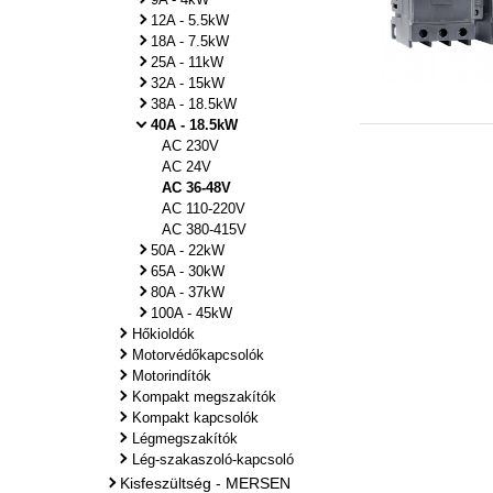
12A - 5.5kW
18A - 7.5kW
25A - 11kW
32A - 15kW
38A - 18.5kW
40A - 18.5kW
AC 230V
AC 24V
AC 36-48V
AC 110-220V
AC 380-415V
50A - 22kW
65A - 30kW
80A - 37kW
100A - 45kW
Hőkioldók
Motorvédőkapcsolók
Motorindítók
Kompakt megszakítók
Kompakt kapcsolók
Légmegszakítók
Lég-szakaszoló-kapcsoló
Kisfeszültség - MERSEN