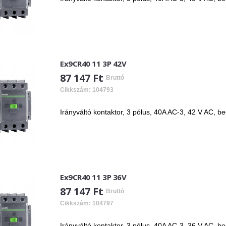
Ex9CR40 11 3P 42V
87 147 Ft
Bruttó
Cikkszám: 104793
Irányváltó kontaktor, 3 pólus, 40A AC-3, 42 V AC, b
Ex9CR40 11 3P 36V
87 147 Ft
Bruttó
Cikkszám: 104797
Irányváltó kontaktor, 3 pólus, 40A AC-3, 36 V AC, b