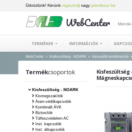
Üdvözlünk! Kérünk
regisztrálj
vagy
jelentkezz be
WebCenter
Mérnöki
TERMÉKEK
INFORMÁCIÓK
KAPCSO
WebCenter
Kisfeszültség - NOARK
Irányváltó kombinációk
Termék
csoportok
Kisfeszültség 
Mágneskapcsol
Kisfeszültség - NOARK
Kismegszakítók
Áram-védőkapcsolók
Kombinált ÁVK
Biztosítók
Túlfeszvédelem AC
Inst. kapcsolók
Inst. átkapcsolók