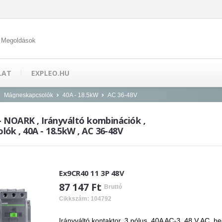
 Megoldások
LAT
EXPLEO.HU
Mágneskapcsolók
40A - 18.5kW
AC 36-48V
- NOARK , Irányváltó kombinációk ,
ók , 40A - 18.5kW , AC 36-48V
Ex9CR40 11 3P 48V
87 147 Ft
Bruttó
Cikkszám: 104792
Irányváltó kontaktor, 3 pólus, 40A AC-3, 48 V AC, b