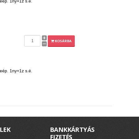
beép. 1ny+1z s.é.
KOSÁRBA
beép. 1ny+1z s.é.
LEK
BANKKÁRTYÁS
FIZETÉS