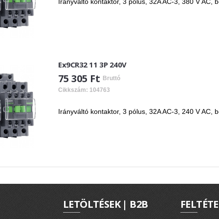
Irányváltó kontaktor, 3 pólus, 32A AC-3, 380 V AC, 
Ex9CR32 11 3P 240V
75 305 Ft
Bruttó
Cikkszám: 104763
Irányváltó kontaktor, 3 pólus, 32A AC-3, 240 V AC, 
LETÖLTÉSEK | B2B
FELTÉTE