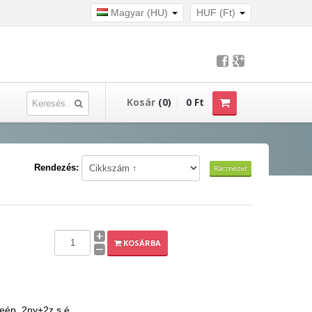
Magyar (HU)
HUF (Ft)
Kosár
(0)
0 Ft
Rendezés:
Rácsnézet
KOSÁRBA
beép. 2ny+2z s.é.