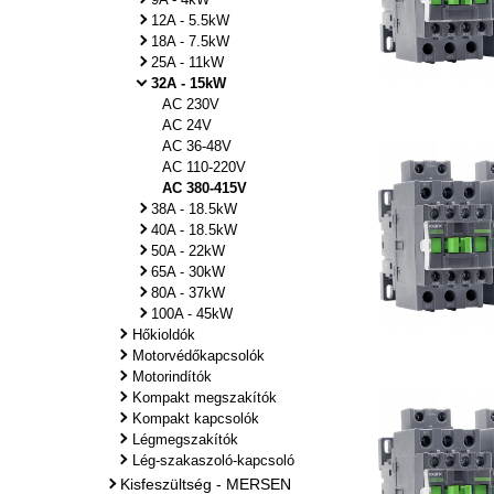
12A - 5.5kW
18A - 7.5kW
25A - 11kW
32A - 15kW
AC 230V
AC 24V
AC 36-48V
AC 110-220V
AC 380-415V
38A - 18.5kW
40A - 18.5kW
50A - 22kW
65A - 30kW
80A - 37kW
100A - 45kW
Hőkioldók
Motorvédőkapcsolók
Motorindítók
Kompakt megszakítók
Kompakt kapcsolók
Légmegszakítók
Lég-szakaszoló-kapcsoló
Kisfeszültség - MERSEN