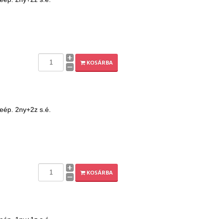
KOSÁRBA
beép. 2ny+2z s.é.
KOSÁRBA