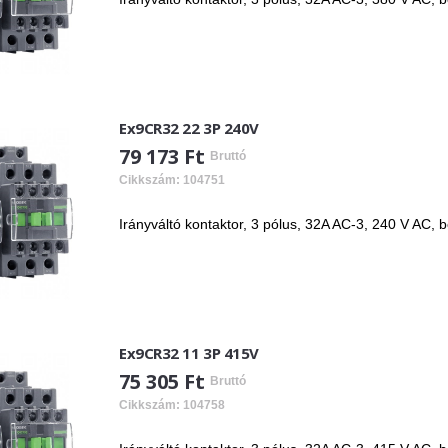
Ex9CR32 22 3P 240V
79 173 Ft
Bruttó
Cikkszám: 104751
Irányváltó kontaktor, 3 pólus, 32A AC-3, 240 V AC, 
Ex9CR32 11 3P 415V
75 305 Ft
Bruttó
Cikkszám: 104758