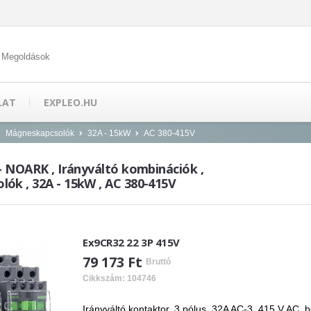
 Megoldások
LAT
EXPLEO.HU
Mágneskapcsolók
32A - 15kW
AC 380-415V
- NOARK , Irányváltó kombinációk ,
ók , 32A - 15kW , AC 380-415V
Ex9CR32 22 3P 415V
79 173 Ft
Bruttó
Cikkszám: 104746
Irányváltó kontaktor, 3 pólus, 32A AC-3, 415 V AC, 