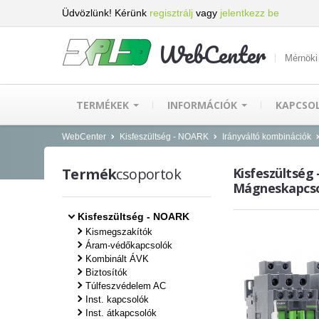
Üdvözlünk! Kérünk
regisztrálj
vagy
jelentkezz be
WebCenter
Mérnöki
TERMÉKEK
INFORMÁCIÓK
KAPCSO
WebCenter
Kisfeszültség - NOARK
Irányváltó kombinációk
Termék
csoportok
Kisfeszültség 
Mágneskapcsol
Kisfeszültség - NOARK
Kismegszakítók
Áram-védőkapcsolók
Kombinált ÁVK
Biztosítók
Túlfeszvédelem AC
Inst. kapcsolók
Inst. átkapcsolók