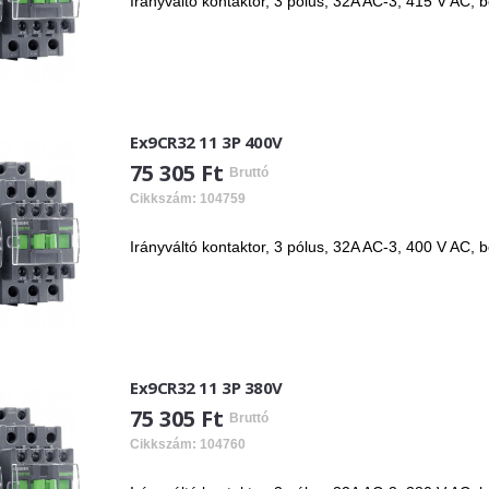
Irányváltó kontaktor, 3 pólus, 32A AC-3, 415 V AC, 
Ex9CR32 11 3P 400V
75 305 Ft
Bruttó
Cikkszám: 104759
Irányváltó kontaktor, 3 pólus, 32A AC-3, 400 V AC, 
Ex9CR32 11 3P 380V
75 305 Ft
Bruttó
Cikkszám: 104760