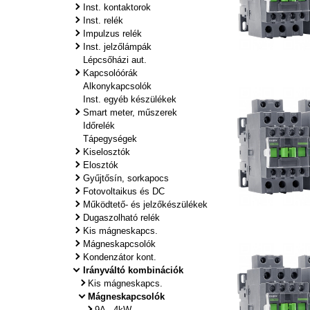
Inst. kontaktorok
Inst. relék
Impulzus relék
Inst. jelzőlámpák
Lépcsőházi aut.
Kapcsolóórák
Alkonykapcsolók
Inst. egyéb készülékek
Smart meter, műszerek
Időrelék
Tápegységek
Kiselosztók
Elosztók
Gyűjtősín, sorkapocs
Fotovoltaikus és DC
Működtető- és jelzőkészülékek
Dugaszolható relék
Kis mágneskapcs.
Mágneskapcsolók
Kondenzátor kont.
Irányváltó kombinációk
Kis mágneskapcs.
Mágneskapcsolók
9A - 4kW