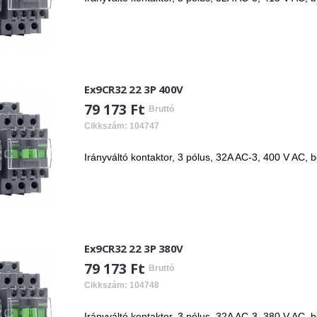
Ex9CR32 22 3P 400V
79 173 Ft
Bruttó
Cikkszám: 104747
Irányváltó kontaktor, 3 pólus, 32A AC-3, 400 V AC, 
Ex9CR32 22 3P 380V
79 173 Ft
Bruttó
Cikkszám: 104748
Irányváltó kontaktor, 3 pólus, 32A AC-3, 380 V AC, 