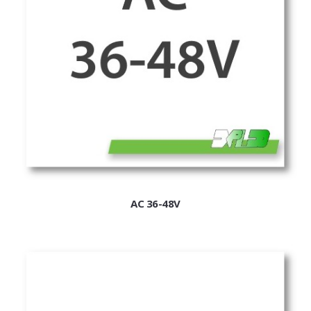
ExPL-DC védelmi elosztók
Tűzvédelmi lekapcsolás
Tűzv. lekapcsolás és védelem
Túlfeszvédelem
ExPL-AC védelmi elosztók
ExPL-AC-1F
ExPL-AC-3F
Napelemes termékek
AC 36-48V
DC kapcsolás és védelem
PV felügyelet
Csatlakozók, szerelvények
Matricák, táblák
PV matricák