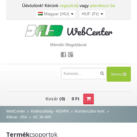
Üdvözlünk! Kérünk
regisztrálj
vagy
jelentkezz be
Magyar (HU)
HUF (Ft)
WebCenter
Mérnöki Megoldások
Menü
TERMÉKEK
Kosár
(0)
0 Ft
Kisfeszültség - NOARK
WebCenter
Kisfeszültség - NOARK
Kondenzátor kont.
40kvar - 65A
AC 36-48V
Kismegszakítók
Áram-védőkapcsolók
Termék
csoportok