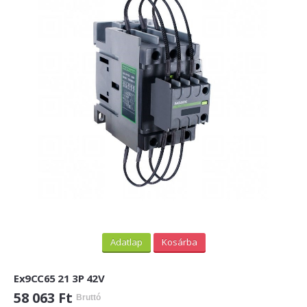
Adatlap
Kosárba
Ex9CC65 21 3P 42V
58 063 Ft
Bruttó