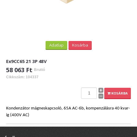
Adatlap
Kosárba
Ex9CC65 21 3P 48V
58 063 Ft
Bruttó
Cikkszám: 104337
KOSÁRBA
Kondenzátor mágneskapcsoló, 65A AC-6b, kompenzálásra 40 kvar-
ig (400V AC)