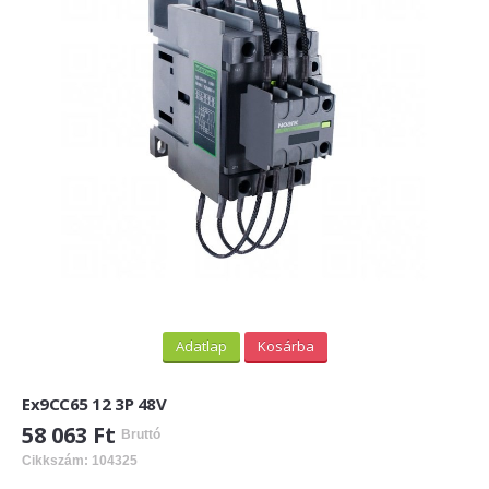
PV felirati táblák
INFORMÁCIÓK
HOGYAN TUDOK ONLINE VÁSÁROLNI?
SZÁLLÍTÁS
FIZETÉSI MÓDOK
ÁLTALÁNOS SZERZŐDÉSI FELTÉTELEK
ADATVÉDELEM
_______
Adatlap
Kosárba
WEBÁRUHÁZ ÜZEMELTETŐ? LEGYEN PARTNERÜNK!
Ex9CC65 12 3P 48V
ÁRLISTA
58 063 Ft
Bruttó
Cikkszám: 104325
KAPCSOLAT