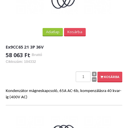
Adatlap
Kosárba
Ex9CC65 21 3P 36V
58 063 Ft
Bruttó
Cikkszám: 104332
KOSÁRBA
Kondenzátor mágneskapcsoló, 65A AC-6b, kompenzálásra 40 kvar-
ig (400V AC)