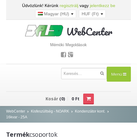
Üdvözlünk! Kérünk
regisztrálj
vagy
jelentkezz be
Magyar (HU)
HUF (Ft)
WebCenter
Mérnöki Megoldások
Menü
TERMÉKEK
Kosár
(0)
0 Ft
Kisfeszültség - NOARK
WebCenter
Kisfeszültség - NOARK
Kondenzátor kont.
16kvar - 25A
Kismegszakítók
Áram-védőkapcsolók
Termék
csoportok