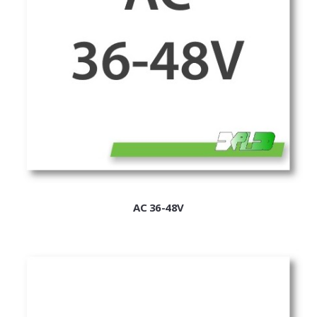
ExPL-DC védelmi elosztók
Tűzvédelmi lekapcsolás
Tűzv. lekapcsolás és védelem
Túlfeszvédelem
ExPL-AC védelmi elosztók
ExPL-AC-1F
ExPL-AC-3F
Napelemes termékek
AC 36-48V
DC kapcsolás és védelem
PV felügyelet
Csatlakozók, szerelvények
Matricák, táblák
PV matricák