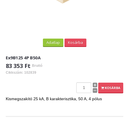
Adatlap
Kosárba
Ex9B125 4P B50A
83 353 Ft
Bruttó
Cikkszám: 102839
KOSÁRBA
Kismegszakító 25 kA, B karakterisztika, 50 A, 4 pólus