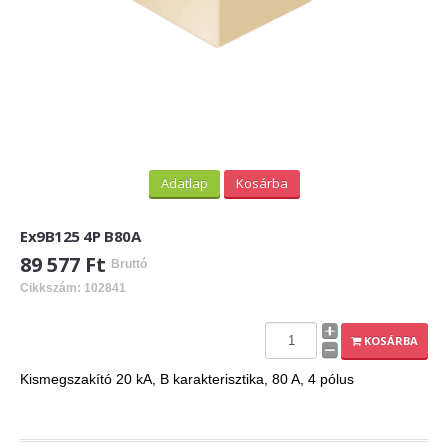
Adatlap
Kosárba
Ex9B125 4P B80A
89 577 Ft
Bruttó
Cikkszám: 102841
KOSÁRBA
Kismegszakító 20 kA, B karakterisztika, 80 A, 4 pólus