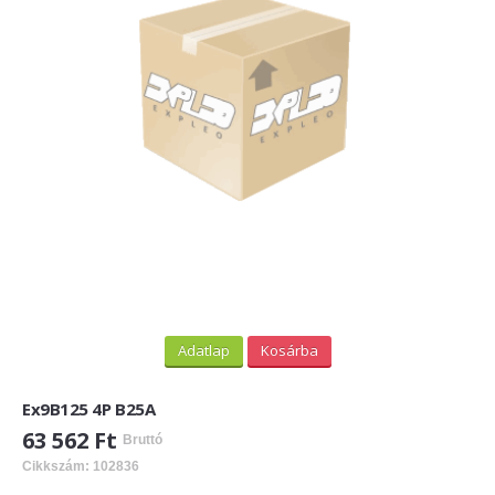
PV felirati táblák
INFORMÁCIÓK
HOGYAN TUDOK ONLINE VÁSÁROLNI?
SZÁLLÍTÁS
FIZETÉSI MÓDOK
ÁLTALÁNOS SZERZŐDÉSI FELTÉTELEK
ADATVÉDELEM
_______
Adatlap
Kosárba
WEBÁRUHÁZ ÜZEMELTETŐ? LEGYEN PARTNERÜNK!
Ex9B125 4P B25A
ÁRLISTA
63 562 Ft
Bruttó
Cikkszám: 102836
KAPCSOLAT