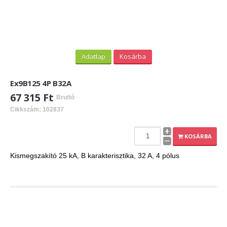
Adatlap
Kosárba
Ex9B125 4P B32A
67 315 Ft
Bruttó
Cikkszám: 102837
KOSÁRBA
Kismegszakító 25 kA, B karakterisztika, 32 A, 4 pólus