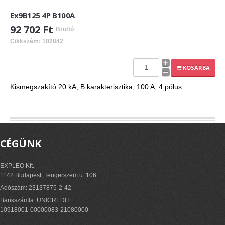
Ex9B125 4P B100A
92 702 Ft
Bruttó
Cikkszám: 102842
KOSÁRBA
Kismegszakító 20 kA, B karakterisztika, 100 A, 4 pólus
CÉGÜNK
EXPLEO Kft.
1142 Budapest, Tengerszem u. 106.
Adószám: 23137875-2-42
Bankszámla: UNICREDIT
10918001-00000083-21080000