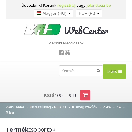
Üdvözlünk! Kérünk
regisztrálj
vagy
jelentkezz be
Magyar (HU)
HUF (Ft)
WebCenter
Mérnöki Megoldások
Menü
TERMÉKEK
Kosár
(0)
0 Ft
Kisfeszültség - NOARK
WebCenter
Kisfeszültség - NOARK
Kismegszakítók
25kA
4P
B kar.
Kismegszakítók
Áram-védőkapcsolók
Termék
csoportok