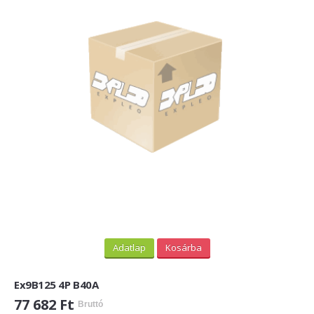
Adatlap
Kosárba
Ex9B125 4P B40A
77 682 Ft
Bruttó