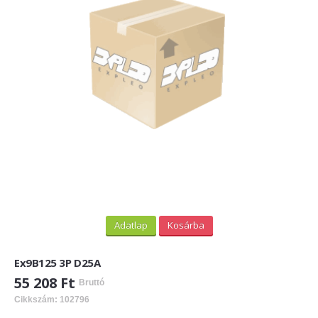
PV felirati táblák
INFORMÁCIÓK
HOGYAN TUDOK ONLINE VÁSÁROLNI?
SZÁLLÍTÁS
FIZETÉSI MÓDOK
ÁLTALÁNOS SZERZŐDÉSI FELTÉTELEK
ADATVÉDELEM
_______
Adatlap
Kosárba
WEBÁRUHÁZ ÜZEMELTETŐ? LEGYEN PARTNERÜNK!
Ex9B125 3P D25A
ÁRLISTA
55 208 Ft
Bruttó
Cikkszám: 102796
KAPCSOLAT