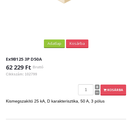
Adatlap
Kosárba
Ex9B125 3P D50A
62 229 Ft
Bruttó
Cikkszám: 102799
KOSÁRBA
Kismegszakító 25 kA, D karakterisztika, 50 A, 3 pólus