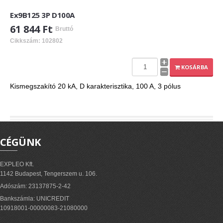
Ex9B125 3P D100A
61 844 Ft
Bruttó
Cikkszám: 102802
KOSÁRBA
Kismegszakító 20 kA, D karakterisztika, 100 A, 3 pólus
CÉGÜNK
EXPLEO Kft.
1142 Budapest, Tengerszem u. 106.
Adószám: 23137875-2-42
Bankszámla: UNICREDIT
10918001-00000083-21080000