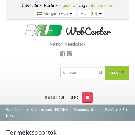
Üdvözlünk! Kérünk
regisztrálj
vagy
jelentkezz be
Magyar (HU)
HUF (Ft)
WebCenter
Mérnöki Megoldások
Menü
TERMÉKEK
Kosár
(0)
0 Ft
Kisfeszültség - NOARK
WebCenter
Kisfeszültség - NOARK
Kismegszakítók
25kA
3P
D kar.
Kismegszakítók
Áram-védőkapcsolók
Termék
csoportok