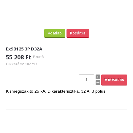
Adatlap
Kosárba
Ex9B125 3P D32A
55 208 Ft
Bruttó
Cikkszám: 102797
KOSÁRBA
Kismegszakító 25 kA, D karakterisztika, 32 A, 3 pólus