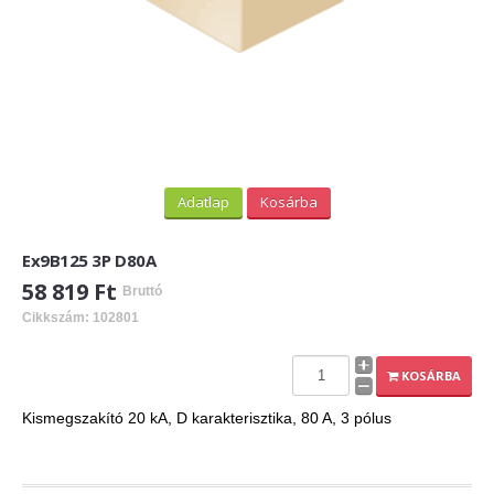
Adatlap
Kosárba
Ex9B125 3P D80A
58 819 Ft
Bruttó
Cikkszám: 102801
KOSÁRBA
Kismegszakító 20 kA, D karakterisztika, 80 A, 3 pólus