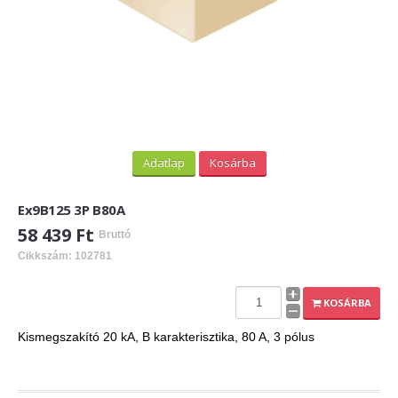
Adatlap
Kosárba
Ex9B125 3P B80A
58 439 Ft
Bruttó
Cikkszám: 102781
KOSÁRBA
Kismegszakító 20 kA, B karakterisztika, 80 A, 3 pólus