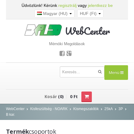
Üdvözlünk! Kérünk
regisztrálj
vagy
jelentkezz be
Magyar (HU)
HUF (Ft)
WebCenter
Mérnöki Megoldások
Menü
TERMÉKEK
Kosár
(0)
0 Ft
Kisfeszültség - NOARK
WebCenter
Kisfeszültség - NOARK
Kismegszakítók
25kA
3P
B kar.
Kismegszakítók
Áram-védőkapcsolók
Termék
csoportok