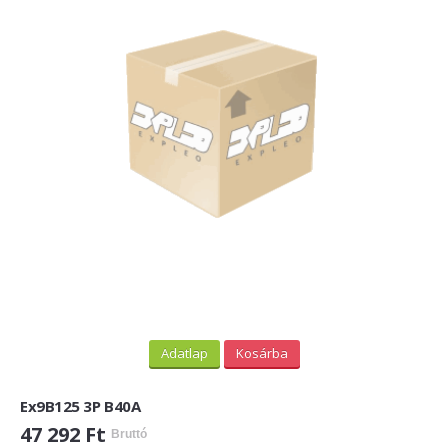
Adatlap
Kosárba
Ex9B125 3P B40A
47 292 Ft
Bruttó