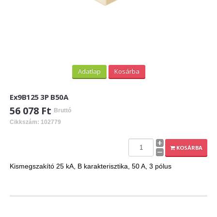
Adatlap
Kosárba
Ex9B125 3P B50A
56 078 Ft
Bruttó
Cikkszám: 102779
KOSÁRBA
Kismegszakító 25 kA, B karakterisztika, 50 A, 3 pólus