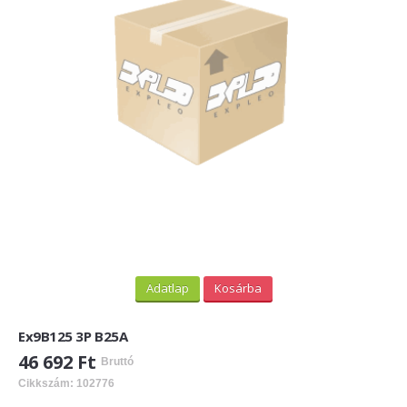
PV felirati táblák
INFORMÁCIÓK
HOGYAN TUDOK ONLINE VÁSÁROLNI?
SZÁLLÍTÁS
FIZETÉSI MÓDOK
ÁLTALÁNOS SZERZŐDÉSI FELTÉTELEK
ADATVÉDELEM
_______
Adatlap
Kosárba
WEBÁRUHÁZ ÜZEMELTETŐ? LEGYEN PARTNERÜNK!
Ex9B125 3P B25A
ÁRLISTA
46 692 Ft
Bruttó
Cikkszám: 102776
KAPCSOLAT