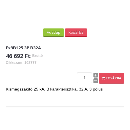
Adatlap
Kosárba
Ex9B125 3P B32A
46 692 Ft
Bruttó
Cikkszám: 102777
KOSÁRBA
Kismegszakító 25 kA, B karakterisztika, 32 A, 3 pólus