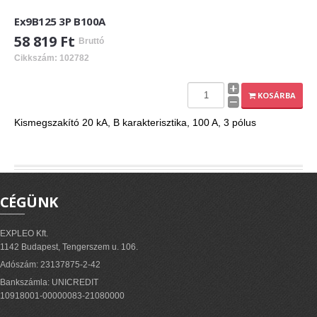
Ex9B125 3P B100A
58 819 Ft
Bruttó
Cikkszám: 102782
KOSÁRBA
Kismegszakító 20 kA, B karakterisztika, 100 A, 3 pólus
CÉGÜNK
EXPLEO Kft.
1142 Budapest, Tengerszem u. 106.
Adószám: 23137875-2-42
Bankszámla: UNICREDIT
10918001-00000083-21080000