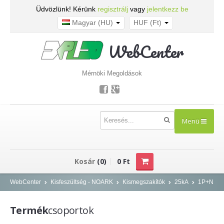
Üdvözlünk! Kérünk
regisztrálj
vagy
jelentkezz be
Magyar (HU)
HUF (Ft)
WebCenter
Mérnöki Megoldások
Menü
TERMÉKEK
Kosár
(0)
0 Ft
Kisfeszültség - NOARK
WebCenter
Kisfeszültség - NOARK
Kismegszakítók
25kA
1P+N
Kismegszakítók
Termék
csoportok
Áram-védőkapcsolók