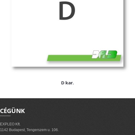
ExPL-DC védelmi elosztók
Tűzvédelmi lekapcsolás
Tűzv. lekapcsolás és védelem
Túlfeszvédelem
ExPL-AC védelmi elosztók
ExPL-AC-1F
ExPL-AC-3F
Napelemes termékek
D kar.
DC kapcsolás és védelem
PV felügyelet
Csatlakozók, szerelvények
CÉGÜNK
Matricák, táblák
EXPLEO Kft.
PV matricák
1142 Budapest, Tengerszem u. 106.