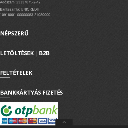
PV felirati táblák
Adószám: 23137875-2-42
Bankszámla: UNICREDIT
10918001-00000083-21080000
INFORMÁCIÓK
NÉPSZERŰ
HOGYAN TUDOK ONLINE VÁSÁROLNI?
SZÁLLÍTÁS
LETÖLTÉSEK | B2B
FIZETÉSI MÓDOK
ÁLTALÁNOS SZERZŐDÉSI FELTÉTELEK
FELTÉTELEK
ADATVÉDELEM
_______
BANKKÁRTYÁS FIZETÉS
WEBÁRUHÁZ ÜZEMELTETŐ? LEGYEN PARTNERÜNK!
ÁRLISTA
KAPCSOLAT