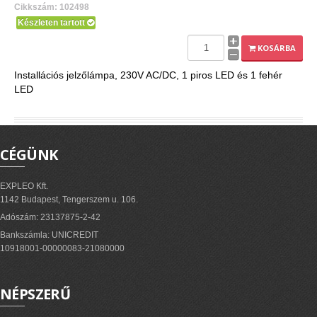
Cikkszám: 102498
Készleten tartott
KOSÁRBA
Installációs jelzőlámpa, 230V AC/DC, 1 piros LED és 1 fehér
LED
CÉGÜNK
EXPLEO Kft.
1142 Budapest, Tengerszem u. 106.
Adószám: 23137875-2-42
Bankszámla: UNICREDIT
10918001-00000083-21080000
NÉPSZERŰ