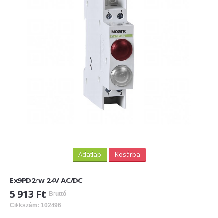
PV felirati táblák
INFORMÁCIÓK
HOGYAN TUDOK ONLINE VÁSÁROLNI?
SZÁLLÍTÁS
FIZETÉSI MÓDOK
ÁLTALÁNOS SZERZŐDÉSI FELTÉTELEK
ADATVÉDELEM
_______
Adatlap
Kosárba
WEBÁRUHÁZ ÜZEMELTETŐ? LEGYEN PARTNERÜNK!
Ex9PD2rw 24V AC/DC
ÁRLISTA
5 913 Ft
Bruttó
Cikkszám: 102496
KAPCSOLAT