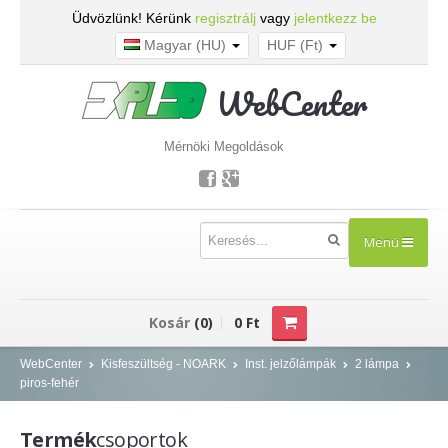
Üdvözlünk! Kérünk
regisztrálj
vagy
jelentkezz be
Magyar (HU)
HUF (Ft)
WebCenter
Mérnöki Megoldások
Menü
TERMÉKEK
Kosár
(0)
0 Ft
Kisfeszültség - NOARK
WebCenter
Kisfeszültség - NOARK
Inst. jelzőlámpák
2 lámpa
piros-fehér
Kismegszakítók
Áram-védőkapcsolók
Termék
csoportok