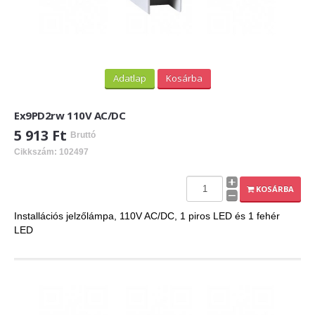
Adatlap
Kosárba
Ex9PD2rw 110V AC/DC
5 913 Ft
Bruttó
Cikkszám: 102497
KOSÁRBA
Installációs jelzőlámpa, 110V AC/DC, 1 piros LED és 1 fehér
LED