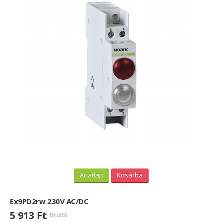
Adatlap
Kosárba
Ex9PD2rw 230V AC/DC
5 913 Ft
Bruttó