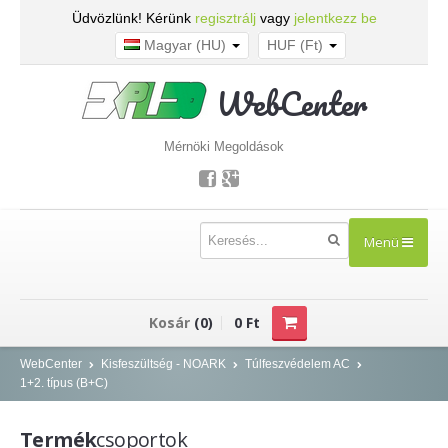
Üdvözlünk! Kérünk
regisztrálj
vagy
jelentkezz be
Magyar (HU)
HUF (Ft)
WebCenter
Mérnöki Megoldások
Menü
TERMÉKEK
Kosár
(0)
0 Ft
Kisfeszültség - NOARK
WebCenter
Kisfeszültség - NOARK
Túlfeszvédelem AC
1+2. típus (B+C)
Kismegszakítók
Áram-védőkapcsolók
Termék
csoportok