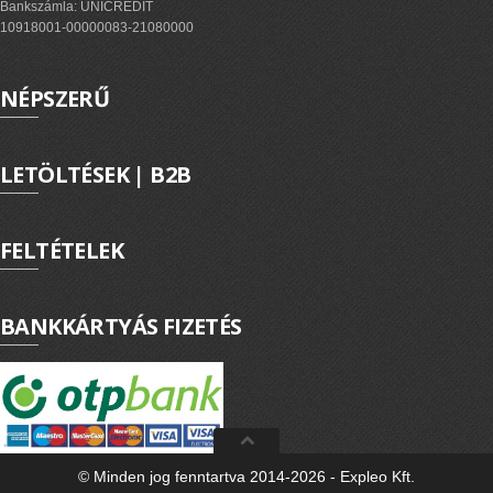
ExPL-DC védelmi elosztók
Bankszámla: UNICREDIT
10918001-00000083-21080000
Tűzvédelmi lekapcsolás
Tűzv. lekapcsolás és védelem
NÉPSZERŰ
Túlfeszvédelem
ExPL-AC védelmi elosztók
LETÖLTÉSEK | B2B
ExPL-AC-1F
ExPL-AC-3F
FELTÉTELEK
Napelemes termékek
BANKKÁRTYÁS FIZETÉS
DC kapcsolás és védelem
PV felügyelet
Csatlakozók, szerelvények
Matricák, táblák
PV matricák
© Minden jog fenntartva 2014-2026 - Expleo Kft.