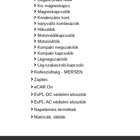
Kis mágneskapcs.
Mágneskapcsolók
Kondenzátor kont.
Irányváltó kombinációk
Hőkioldók
Motorvédőkapcsolók
Motorindítók
Kompakt megszakítók
Kompakt kapcsolók
Légmegszakítók
Lég-szakaszoló-kapcsoló
Kisfeszültség - MERSEN
Zaptec
eCAR.On
ExPL-DC védelmi elosztók
ExPL-AC védelmi elosztók
Napelemes termékek
Matricák, táblák