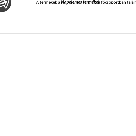
A termékek a
Napelemes termékek
főcsoportban talál
Napelemes termékek / DC kapcsolás és védelem / PV Ka