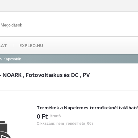
 Megoldások
LAT
EXPLEO.HU
V Kapcsolók
- NOARK , Fotovoltaikus és DC , PV
Termékek a Napelemes termékeknél találhat
0 Ft
Bruttó
Cikkszám: nem_rendelheto_008