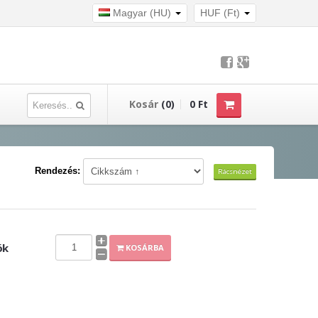
Magyar (HU)
HUF (Ft)
Kosár
(0)
0 Ft
Rendezés:
Rácsnézet
ók
KOSÁRBA