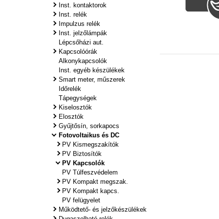
Inst. kontaktorok
Inst. relék
Impulzus relék
Inst. jelzőlámpák
Lépcsőházi aut.
Kapcsolóórák
Alkonykapcsolók
Inst. egyéb készülékek
Smart meter, műszerek
Időrelék
Tápegységek
Kiselosztók
Elosztók
Gyűjtősín, sorkapocs
Fotovoltaikus és DC
PV Kismegszakítók
PV Biztosítók
PV Kapcsolók
PV Túlfeszvédelem
PV Kompakt megszak.
PV Kompakt kapcs.
PV felügyelet
Működtető- és jelzőkészülékek
Dugaszolható relék