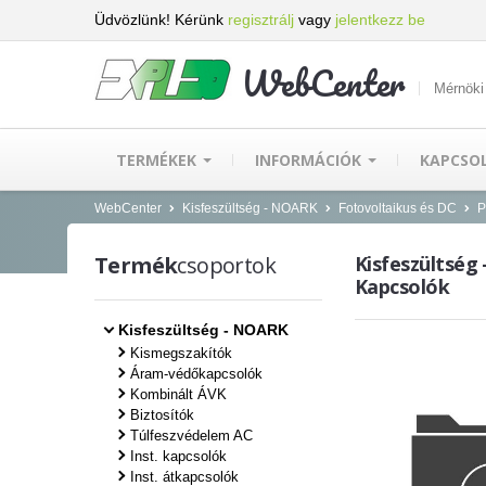
Üdvözlünk! Kérünk
regisztrálj
vagy
jelentkezz be
WebCenter
Mérnöki
TERMÉKEK
INFORMÁCIÓK
KAPCSO
WebCenter
Kisfeszültség - NOARK
Fotovoltaikus és DC
P
Termék
csoportok
Kisfeszültség 
Kapcsolók
Kisfeszültség - NOARK
Kismegszakítók
Áram-védőkapcsolók
Kombinált ÁVK
Biztosítók
Túlfeszvédelem AC
Inst. kapcsolók
Inst. átkapcsolók