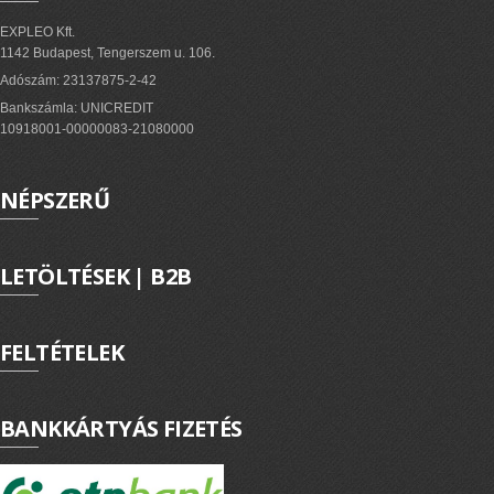
EXPLEO.HU
EXPLEO Kft.
1142 Budapest, Tengerszem u. 106.
Adószám: 23137875-2-42
Bankszámla: UNICREDIT
10918001-00000083-21080000
NÉPSZERŰ
LETÖLTÉSEK | B2B
FELTÉTELEK
BANKKÁRTYÁS FIZETÉS