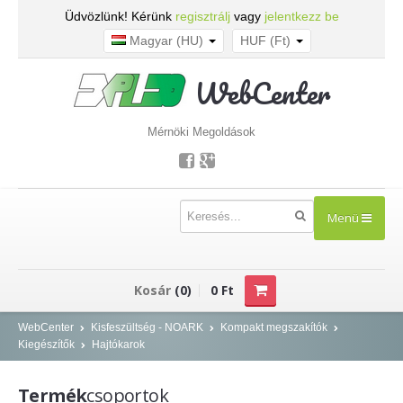
Üdvözlünk! Kérünk
regisztrálj
vagy
jelentkezz be
Magyar (HU)
HUF (Ft)
WebCenter
Mérnöki Megoldások
Menü
TERMÉKEK
Kosár
(0)
0 Ft
Kisfeszültség - NOARK
WebCenter
Kisfeszültség - NOARK
Kompakt megszakítók
Kiegészítők
Hajtókarok
Kismegszakítók
Áram-védőkapcsolók
Termék
csoportok