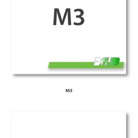
ExPL-DC védelmi elosztók
Tűzvédelmi lekapcsolás
Tűzv. lekapcsolás és védelem
Túlfeszvédelem
ExPL-AC védelmi elosztók
ExPL-AC-1F
ExPL-AC-3F
Napelemes termékek
M3
DC kapcsolás és védelem
PV felügyelet
Csatlakozók, szerelvények
Matricák, táblák
PV matricák