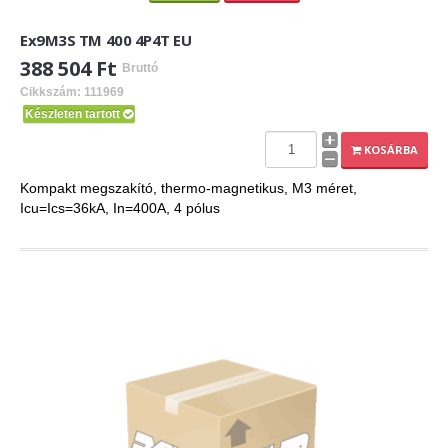
Ex9M3S TM 400 4P4T EU
388 504 Ft
Bruttó
Cikkszám: 111969
Készleten tartott
KOSÁRBA
Kompakt megszakító, thermo-magnetikus, M3 méret,
Icu=Ics=36kA, In=400A, 4 pólus