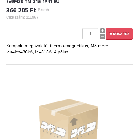
Ex9M3S TM 315 4P4T EU
366 205 Ft
Bruttó
Cikkszám: 111967
KOSÁRBA
Kompakt megszakító, thermo-magnetikus, M3 méret,
Icu=Ics=36kA, In=315A, 4 pólus