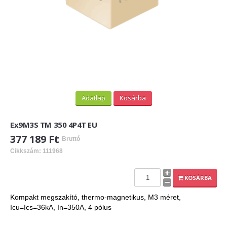
Adatlap
Kosárba
Ex9M3S TM 350 4P4T EU
377 189 Ft
Bruttó
Cikkszám: 111968
KOSÁRBA
Kompakt megszakító, thermo-magnetikus, M3 méret,
Icu=Ics=36kA, In=350A, 4 pólus