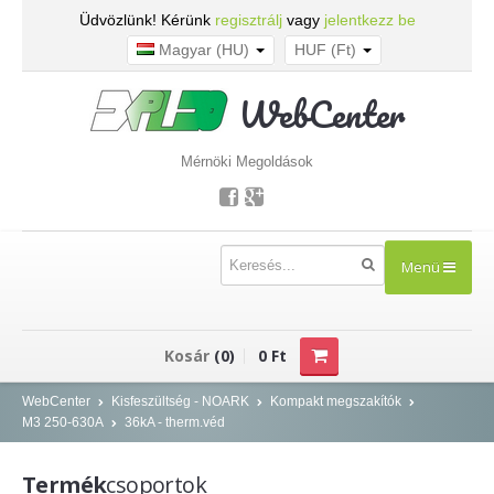
Üdvözlünk! Kérünk
regisztrálj
vagy
jelentkezz be
Magyar (HU)
HUF (Ft)
WebCenter
Mérnöki Megoldások
Menü
TERMÉKEK
Kosár
(0)
0 Ft
Kisfeszültség - NOARK
WebCenter
Kisfeszültség - NOARK
Kompakt megszakítók
M3 250-630A
36kA - therm.véd
Kismegszakítók
Áram-védőkapcsolók
Termék
csoportok