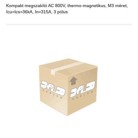
Kompakt megszakító AC 800V, thermo-magnetikus, M3 méret,
Icu=Ics=36kA, In=315A, 3 pólus