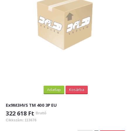
Adatlap
Kosárba
Ex9M3HVS TM 400 3P EU
322 618 Ft
Bruttó
Cikkszám: 113676