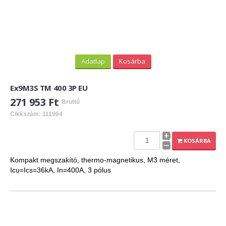
Adatlap
Kosárba
Ex9M3S TM 400 3P EU
271 953 Ft
Bruttó
Cikkszám: 111964
KOSÁRBA
Kompakt megszakító, thermo-magnetikus, M3 méret,
Icu=Ics=36kA, In=400A, 3 pólus