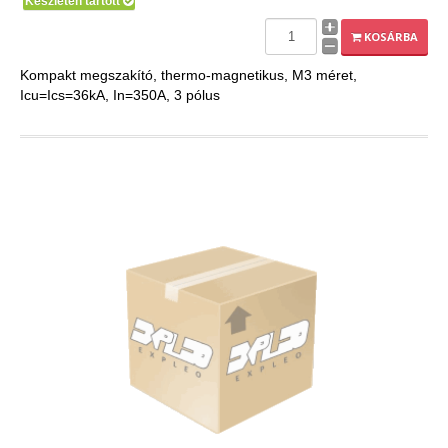
Készleten tartott
EXPLEO.HU
KOSÁRBA
Kompakt megszakító, thermo-magnetikus, M3 méret,
Icu=Ics=36kA, In=350A, 3 pólus