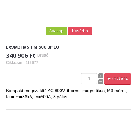
Adatlap
Kosárba
Ex9M3HVS TM 500 3P EU
340 906 Ft
Bruttó
Cikkszám: 113677
KOSÁRBA
Kompakt megszakító AC 800V, thermo-magnetikus, M3 méret,
Icu=Ics=36kA, In=500A, 3 pólus