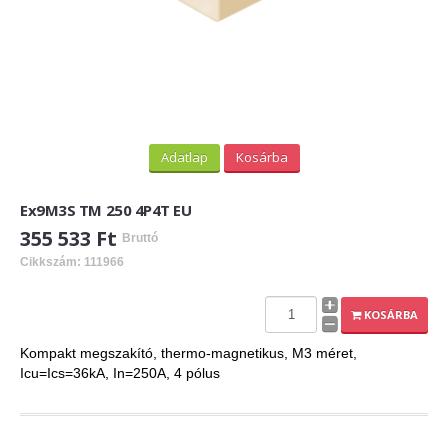
Adatlap
Kosárba
Ex9M3S TM 250 4P4T EU
355 533 Ft
Bruttó
Cikkszám: 111966
KOSÁRBA
Kompakt megszakító, thermo-magnetikus, M3 méret,
Icu=Ics=36kA, In=250A, 4 pólus