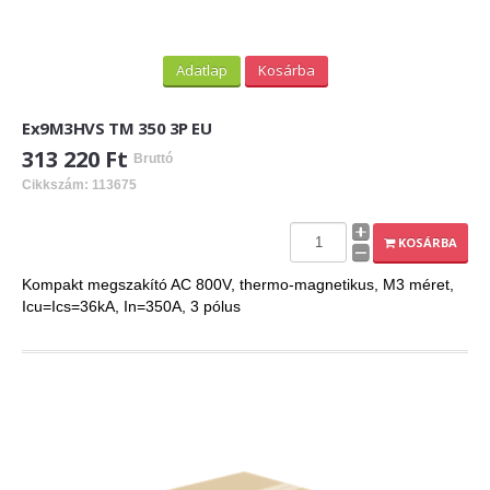
Adatlap
Kosárba
Ex9M3HVS TM 350 3P EU
313 220 Ft
Bruttó
Cikkszám: 113675
KOSÁRBA
Kompakt megszakító AC 800V, thermo-magnetikus, M3 méret,
Icu=Ics=36kA, In=350A, 3 pólus