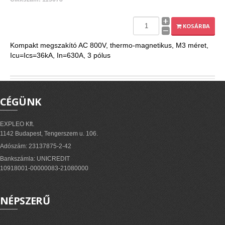
KOSÁRBA
Kompakt megszakító AC 800V, thermo-magnetikus, M3 méret,
Icu=Ics=36kA, In=630A, 3 pólus
CÉGÜNK
EXPLEO Kft.
1142 Budapest, Tengerszem u. 106.
Adószám: 23137875-2-42
Bankszámla: UNICREDIT
10918001-00000083-21080000
NÉPSZERŰ