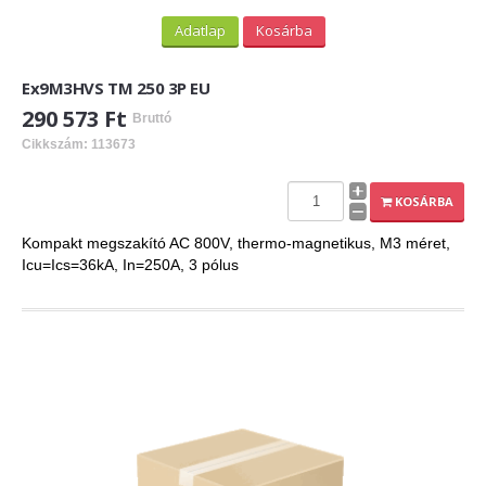
Adatlap
Kosárba
Ex9M3HVS TM 250 3P EU
290 573 Ft
Bruttó
Cikkszám: 113673
KOSÁRBA
Kompakt megszakító AC 800V, thermo-magnetikus, M3 méret,
Icu=Ics=36kA, In=250A, 3 pólus