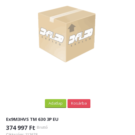
Adatlap
Kosárba
Ex9M3HVS TM 630 3P EU
374 997 Ft
Bruttó
Cikkszám: 113678