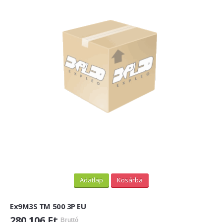
Adatlap
Kosárba
Ex9M3S TM 500 3P EU
280 106 Ft
Bruttó