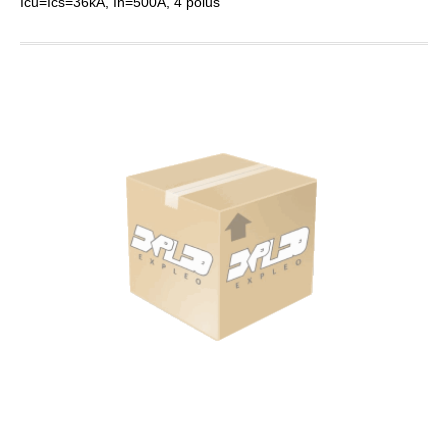
Icu=Ics=36kA, In=500A, 4 pólus