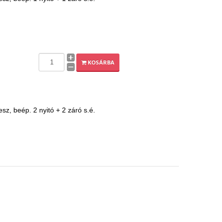
KOSÁRBA
z, beép. 2 nyitó + 2 záró s.é.