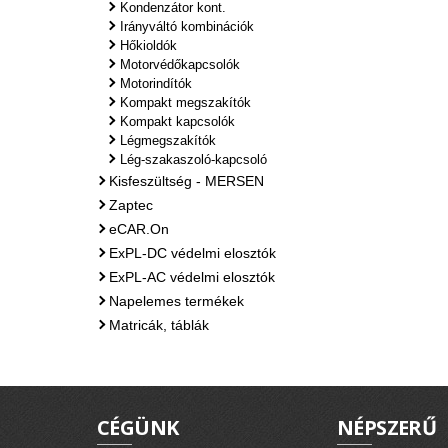
Kondenzátor kont.
Irányváltó kombinációk
Hőkioldók
Motorvédőkapcsolók
Motorindítók
Kompakt megszakítók
Kompakt kapcsolók
Légmegszakítók
Lég-szakaszoló-kapcsoló
Kisfeszültség - MERSEN
Zaptec
eCAR.On
ExPL-DC védelmi elosztók
ExPL-AC védelmi elosztók
Napelemes termékek
Matricák, táblák
CÉGÜNK
NÉPSZERŰ