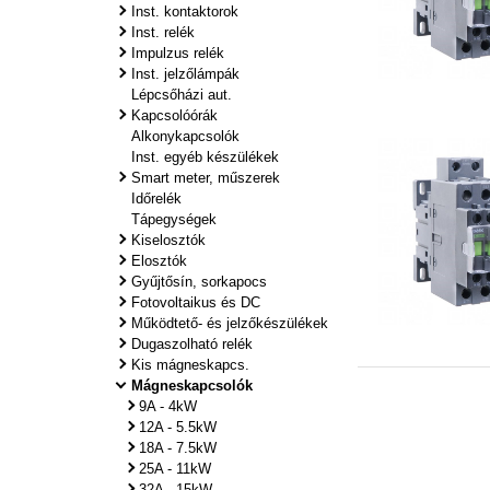
Inst. kontaktorok
Inst. relék
Impulzus relék
Inst. jelzőlámpák
Lépcsőházi aut.
Kapcsolóórák
Alkonykapcsolók
Inst. egyéb készülékek
Smart meter, műszerek
Időrelék
Tápegységek
Kiselosztók
Elosztók
Gyűjtősín, sorkapocs
Fotovoltaikus és DC
Működtető- és jelzőkészülékek
Dugaszolható relék
Kis mágneskapcs.
Mágneskapcsolók
9A - 4kW
12A - 5.5kW
18A - 7.5kW
25A - 11kW
32A - 15kW