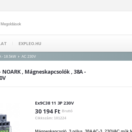
 Megoldások
LAT
EXPLEO.HU
 - 18.5kW
AC 230V
 - NOARK , Mágneskapcsolók , 38A -
30V
Ex9C38 11 3P 230V
30 194 Ft
Bruttó
Cikkszám: 101224
Mágneskapcsoló, 3 pólus, 38A AC-3, 230VAC műk.fes