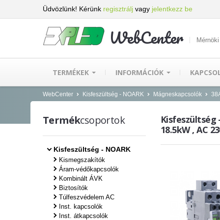
Üdvözlünk! Kérünk
regisztrálj
vagy
jelentkezz be
WebCenter
Mérnöki
TERMÉKEK
INFORMÁCIÓK
KAPCSO
WebCenter
Kisfeszültség - NOARK
Mágneskapcsolók
38A
Termék
csoportok
Kisfeszültség
18.5kW , AC 2
Kisfeszültség - NOARK
Kismegszakítók
Áram-védőkapcsolók
Kombinált ÁVK
Biztosítók
Túlfeszvédelem AC
Inst. kapcsolók
Inst. átkapcsolók