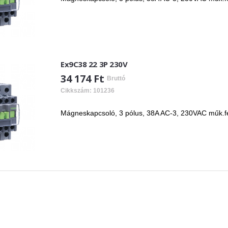
Ex9C38 22 3P 230V
34 174 Ft
Bruttó
Cikkszám: 101236
Mágneskapcsoló, 3 pólus, 38A AC-3, 230VAC műk.fes