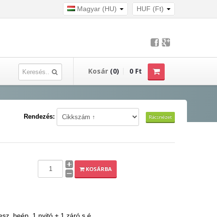
Magyar (HU)
HUF (Ft)
Kosár
(0)
0 Ft
Rendezés:
Rácsnézet
KOSÁRBA
z, beép. 1 nyitó + 1 záró s.é.