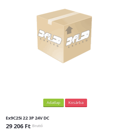
Adatlap
Kosárba
Ex9C25i 22 3P 24V DC
29 206 Ft
Bruttó