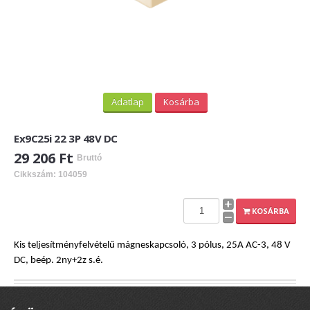
Adatlap
Kosárba
Ex9C25i 22 3P 48V DC
29 206 Ft
Bruttó
Cikkszám: 104059
KOSÁRBA
Kis teljesítményfelvételű mágneskapcsoló, 3 pólus, 25A AC-3, 48 V
DC, beép. 2ny+2z s.é.