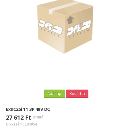
PV felirati táblák
INFORMÁCIÓK
HOGYAN TUDOK ONLINE VÁSÁROLNI?
SZÁLLÍTÁS
FIZETÉSI MÓDOK
ÁLTALÁNOS SZERZŐDÉSI FELTÉTELEK
ADATVÉDELEM
_______
Adatlap
Kosárba
WEBÁRUHÁZ ÜZEMELTETŐ? LEGYEN PARTNERÜNK!
Ex9C25i 11 3P 48V DC
ÁRLISTA
27 612 Ft
Bruttó
Cikkszám: 104054
KAPCSOLAT