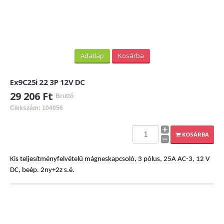
Adatlap
Kosárba
Ex9C25i 22 3P 12V DC
29 206 Ft
Bruttó
Cikkszám: 104056
KOSÁRBA
Kis teljesítményfelvételű mágneskapcsoló, 3 pólus, 25A AC-3, 12 V
DC, beép. 2ny+2z s.é.