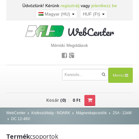
Üdvözlünk! Kérünk
regisztrálj
vagy
jelentkezz be
Magyar (HU)
HUF (Ft)
WebCenter
Mérnöki Megoldások
Menü
TERMÉKEK
Kosár
(0)
0 Ft
Kisfeszültség - NOARK
WebCenter
Kisfeszültség - NOARK
Mágneskapcsolók
25A - 11kW
DC 12-48V
Kismegszakítók
Áram-védőkapcsolók
Termék
csoportok