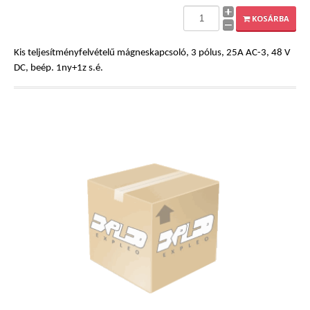
EXPLEO.HU
KOSÁRBA
Kis teljesítményfelvételű mágneskapcsoló, 3 pólus, 25A AC-3, 48 V
DC, beép. 1ny+1z s.é.