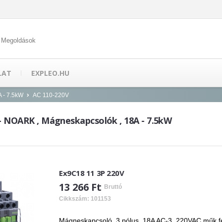
 Megoldások
LAT
EXPLEO.HU
 - 7.5kW
AC 110-220V
 - NOARK , Mágneskapcsolók , 18A - 7.5kW
Ex9C18 11 3P 220V
13 266 Ft
Bruttó
Cikkszám: 101153
Mágneskapcsoló, 3 pólus, 18A AC-3, 220VAC műk.fes