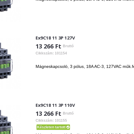
Ex9C18 11 3P 127V
13 266 Ft
Bruttó
Cikkszám: 101154
Mágneskapcsoló, 3 pólus, 18A AC-3, 127VAC műk.fes
Ex9C18 11 3P 110V
13 266 Ft
Bruttó
Cikkszám: 101155
Készleten tartott