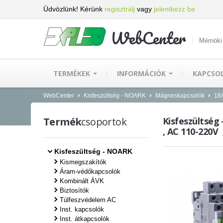
Üdvözlünk! Kérünk
regisztrálj
vagy
jelentkezz be
WebCenter
Mérnöki
TERMÉKEK
INFORMÁCIÓK
KAPCSO
WebCenter
Kisfeszültség - NOARK
Mágneskapcsolók
18A
Termék
csoportok
Kisfeszültség
, AC 110-220V
Kisfeszültség - NOARK
Kismegszakítók
Áram-védőkapcsolók
Kombinált ÁVK
Biztosítók
Túlfeszvédelem AC
Inst. kapcsolók
Inst. átkapcsolók