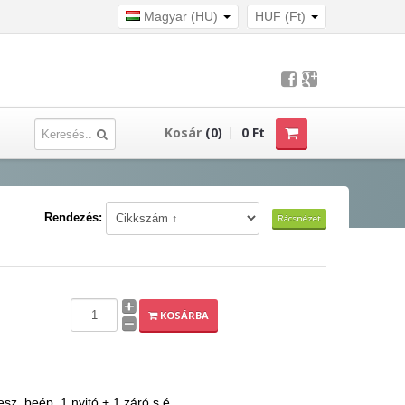
Magyar (HU)
HUF (Ft)
Kosár
(0)
0 Ft
Rendezés:
Rácsnézet
KOSÁRBA
z, beép. 1 nyitó + 1 záró s.é.