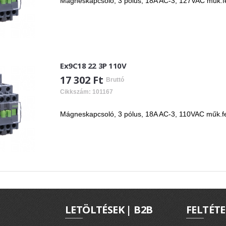
Mágneskapcsoló, 3 pólus, 18A AC-3, 127VAC műk.fes
Ex9C18 22 3P 110V
17 302 Ft
Bruttó
Cikkszám: 101167
Mágneskapcsoló, 3 pólus, 18A AC-3, 110VAC műk.fes
LETÖLTÉSEK | B2B
FELTÉTE