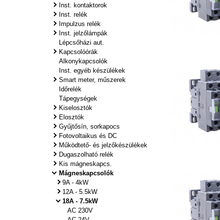
Inst. kontaktorok
Inst. relék
Impulzus relék
Inst. jelzőlámpák
Lépcsőházi aut.
Kapcsolóórák
Alkonykapcsolók
Inst. egyéb készülékek
Smart meter, műszerek
Időrelék
Tápegységek
Kiselosztók
Elosztók
Gyűjtősín, sorkapocs
Fotovoltaikus és DC
Működtető- és jelzőkészülékek
Dugaszolható relék
Kis mágneskapcs.
Mágneskapcsolók
9A - 4kW
12A - 5.5kW
18A - 7.5kW
AC 230V
AC 24V