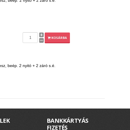
z, beép. 2 nyitó + 2 záró s.é.
KOSÁRBA
z, beép. 2 nyitó + 2 záró s.é.
LEK
BANKKÁRTYÁS
FIZETÉS