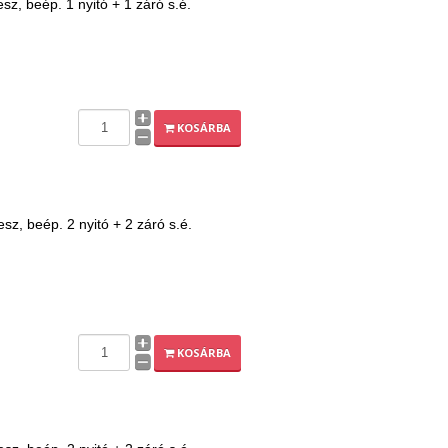
z, beép. 1 nyitó + 1 záró s.é.
KOSÁRBA
z, beép. 2 nyitó + 2 záró s.é.
KOSÁRBA