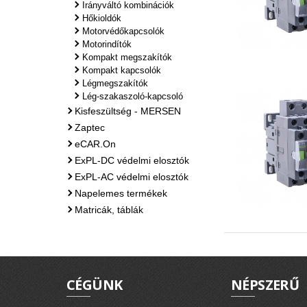
Irányváltó kombinációk
Hőkioldók
Motorvédőkapcsolók
Motorindítók
Kompakt megszakítók
Kompakt kapcsolók
Légmegszakítók
Lég-szakaszoló-kapcsoló
Kisfeszültség - MERSEN
Zaptec
eCAR.On
ExPL-DC védelmi elosztók
ExPL-AC védelmi elosztók
Napelemes termékek
Matricák, táblák
CÉGÜNK
NÉPSZERŰ