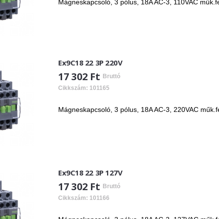
Mágneskapcsoló, 3 pólus, 18A AC-3, 110VAC műk.fes
Ex9C18 22 3P 220V
17 302 Ft
Bruttó
Cikkszám: 101165
Mágneskapcsoló, 3 pólus, 18A AC-3, 220VAC műk.fes
Ex9C18 22 3P 127V
17 302 Ft
Bruttó
Cikkszám: 101166