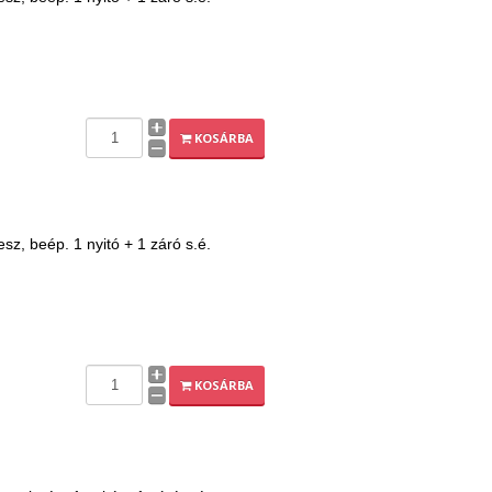
KOSÁRBA
z, beép. 1 nyitó + 1 záró s.é.
KOSÁRBA