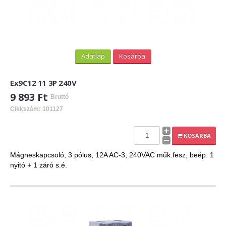
Adatlap
Kosárba
Ex9C12 11 3P 240V
9 893 Ft
Bruttó
Cikkszám: 101127
KOSÁRBA
Mágneskapcsoló, 3 pólus, 12A AC-3, 240VAC műk.fesz, beép. 1
nyitó + 1 záró s.é.