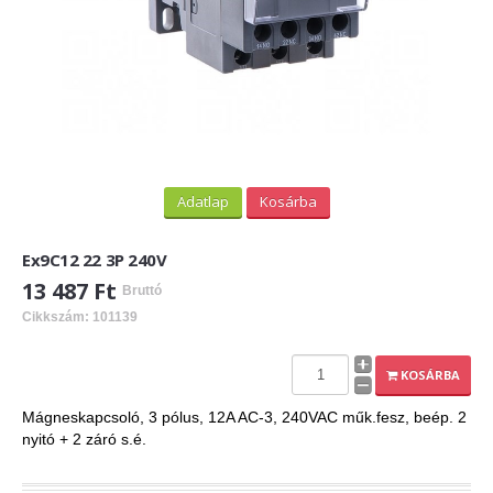
Adatlap
Kosárba
Ex9C12 22 3P 240V
13 487 Ft
Bruttó
Cikkszám: 101139
KOSÁRBA
Mágneskapcsoló, 3 pólus, 12A AC-3, 240VAC műk.fesz, beép. 2
nyitó + 2 záró s.é.