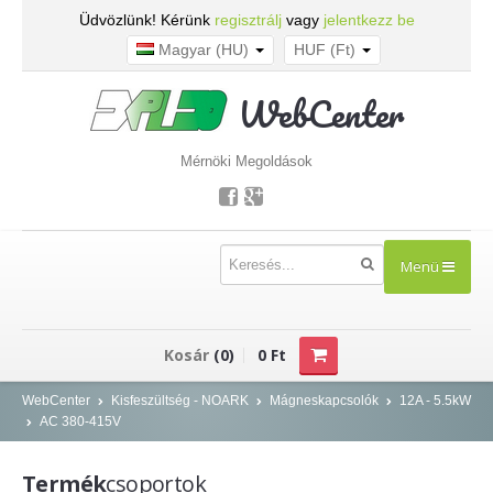
Üdvözlünk! Kérünk
regisztrálj
vagy
jelentkezz be
Magyar (HU)
HUF (Ft)
WebCenter
Mérnöki Megoldások
Menü
TERMÉKEK
Kosár
(0)
0 Ft
Kisfeszültség - NOARK
WebCenter
Kisfeszültség - NOARK
Mágneskapcsolók
12A - 5.5kW
AC 380-415V
Kismegszakítók
Áram-védőkapcsolók
Termék
csoportok