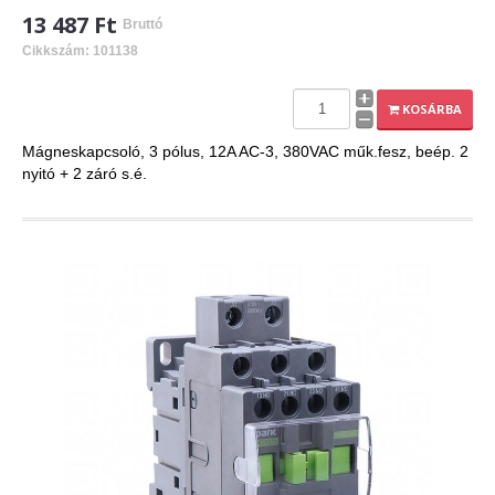
13 487 Ft
Bruttó
Cikkszám: 101138
KOSÁRBA
Mágneskapcsoló, 3 pólus, 12A AC-3, 380VAC műk.fesz, beép. 2
nyitó + 2 záró s.é.