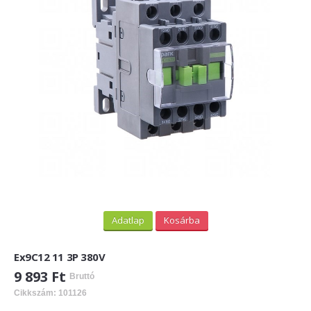
PV felirati táblák
INFORMÁCIÓK
HOGYAN TUDOK ONLINE VÁSÁROLNI?
SZÁLLÍTÁS
FIZETÉSI MÓDOK
ÁLTALÁNOS SZERZŐDÉSI FELTÉTELEK
ADATVÉDELEM
_______
Adatlap
Kosárba
WEBÁRUHÁZ ÜZEMELTETŐ? LEGYEN PARTNERÜNK!
Ex9C12 11 3P 380V
ÁRLISTA
9 893 Ft
Bruttó
Cikkszám: 101126
KAPCSOLAT