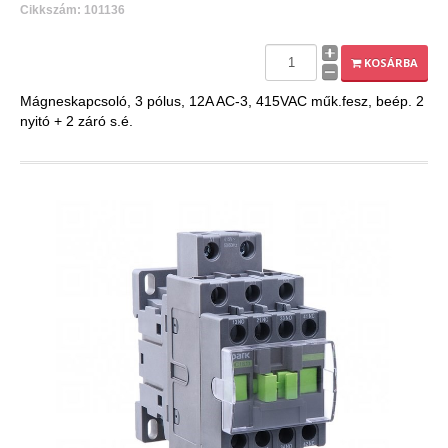
Cikkszám: 101136
KOSÁRBA
Mágneskapcsoló, 3 pólus, 12A AC-3, 415VAC műk.fesz, beép. 2
nyitó + 2 záró s.é.