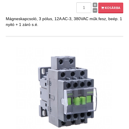
EXPLEO.HU
KOSÁRBA
Mágneskapcsoló, 3 pólus, 12A AC-3, 380VAC műk.fesz, beép. 1
nyitó + 1 záró s.é.