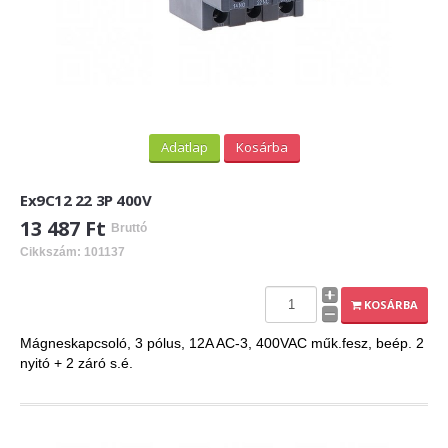
Adatlap
Kosárba
Ex9C12 22 3P 400V
13 487 Ft
Bruttó
Cikkszám: 101137
KOSÁRBA
Mágneskapcsoló, 3 pólus, 12A AC-3, 400VAC műk.fesz, beép. 2
nyitó + 2 záró s.é.