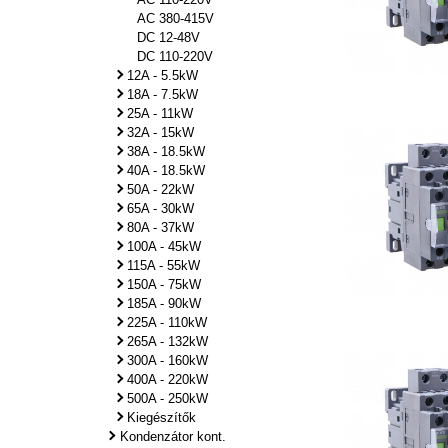
AC 380-415V
DC 12-48V
DC 110-220V
12A - 5.5kW
18A - 7.5kW
25A - 11kW
32A - 15kW
38A - 18.5kW
40A - 18.5kW
50A - 22kW
65A - 30kW
80A - 37kW
100A - 45kW
115A - 55kW
150A - 75kW
185A - 90kW
225A - 110kW
265A - 132kW
300A - 160kW
400A - 220kW
500A - 250kW
Kiegészítők
Kondenzátor kont.