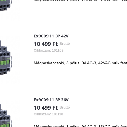
Ex9C09 11 3P 42V
10 499 Ft
Bruttó
Cikkszám: 101109
Mágneskapcsoló, 3 pólus, 9A AC-3, 42VAC műk.fesz, 
Ex9C09 11 3P 36V
10 499 Ft
Bruttó
Cikkszám: 101110
Mágneskapcsoló, 3 pólus, 9A AC-3, 36VAC műk.fesz, 