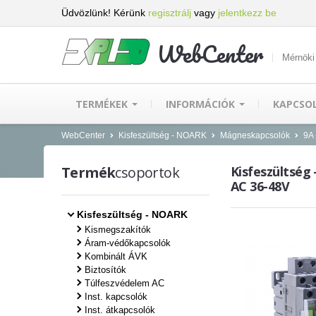
Üdvözlünk! Kérünk
regisztrálj
vagy
jelentkezz be
WebCenter
Mérnöki
TERMÉKEK
INFORMÁCIÓK
KAPCSO
WebCenter
Kisfeszültség - NOARK
Mágneskapcsolók
9A 
Termék
csoportok
Kisfeszültség
AC 36-48V
Kisfeszültség - NOARK
Kismegszakítók
Áram-védőkapcsolók
Kombinált ÁVK
Biztosítók
Túlfeszvédelem AC
Inst. kapcsolók
Inst. átkapcsolók