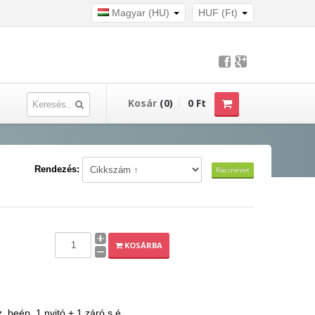
Magyar (HU)
HUF (Ft)
Kosár
(0)
0 Ft
Rendezés:
Rácsnézet
KOSÁRBA
beép. 1 nyitó + 1 záró s.é.