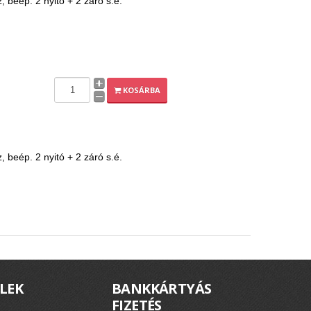
beép. 2 nyitó + 2 záró s.é.
KOSÁRBA
beép. 2 nyitó + 2 záró s.é.
LEK
BANKKÁRTYÁS
FIZETÉS