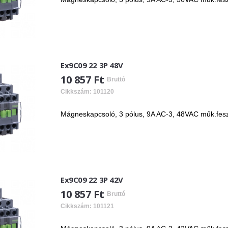
Ex9C09 22 3P 48V
10 857 Ft
Bruttó
Cikkszám: 101120
Mágneskapcsoló, 3 pólus, 9A AC-3, 48VAC műk.fesz, 
Ex9C09 22 3P 42V
10 857 Ft
Bruttó
Cikkszám: 101121