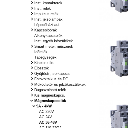
Inst. kontaktorok
Inst. relék
Impulzus relék
Inst. jelzőlámpák
Lépcsőházi aut.
Kapcsolóórák
Alkonykapcsolók
Inst. egyéb készülékek
Smart meter, műszerek
Időrelék
Tápegységek
Kiselosztók
Elosztók
Gyűjtősín, sorkapocs
Fotovoltaikus és DC
Működtető- és jelzőkészülékek
Dugaszolható relék
Kis mágneskapcs.
Mágneskapcsolók
9A - 4kW
AC 230V
AC 24V
AC 36-48V
AC 110-220V