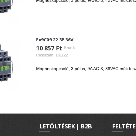
Mágneskapcsoló, 3 pólus, 9A AC-3, 42VAC műk.fesz, 
Ex9C09 22 3P 36V
10 857 Ft
Bruttó
Cikkszám: 101122
Mágneskapcsoló, 3 pólus, 9A AC-3, 36VAC műk.fesz, 
LETÖLTÉSEK | B2B
FELTÉTE