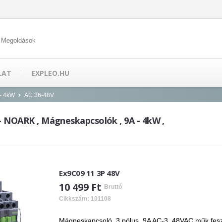
 Megoldások
LAT
EXPLEO.HU
- 4kW
AC 36-48V
 - NOARK , Mágneskapcsolók , 9A - 4kW ,
Ex9C09 11 3P 48V
10 499 Ft
Bruttó
Cikkszám: 101108
Mágneskapcsoló, 3 pólus, 9A AC-3, 48VAC műk.fesz, 