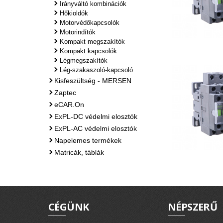
Irányváltó kombinációk
Hőkioldók
Motorvédőkapcsolók
Motorindítók
Kompakt megszakítók
Kompakt kapcsolók
Légmegszakítók
Lég-szakaszoló-kapcsoló
Kisfeszültség - MERSEN
Zaptec
eCAR.On
ExPL-DC védelmi elosztók
ExPL-AC védelmi elosztók
Napelemes termékek
Matricák, táblák
CÉGÜNK
NÉPSZERŰ