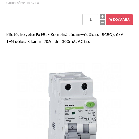
Cikkszám: 103214
KOSÁRBA
Kifutó, helyette Ex9BL - Kombinált áram-védőkap. (RCBO), 6kA,
1+N pólus, B kar,In=20A, Idn=300mA, AC típ.