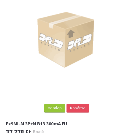
Adatlap
Kosárba
Ex9NL-N 3P+N B13 300mA EU
37 278 Ft
Bruttó