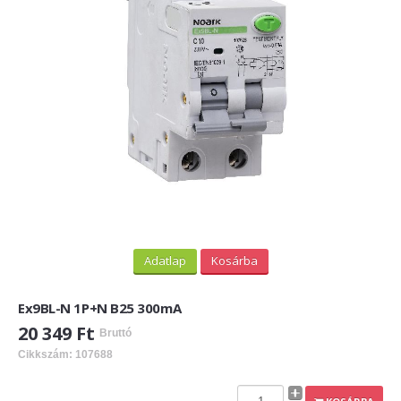
Adatlap
Kosárba
Ex9BL-N 1P+N B25 300mA
20 349 Ft
Bruttó
Cikkszám: 107688