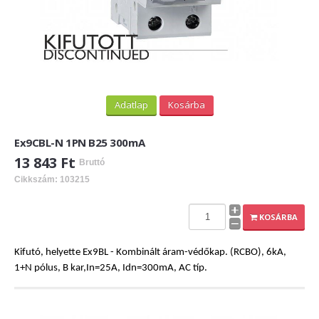
Adatlap
Kosárba
Ex9CBL-N 1PN B25 300mA
13 843 Ft
Bruttó
Cikkszám: 103215
KOSÁRBA
Kifutó, helyette Ex9BL - Kombinált áram-védőkap. (RCBO), 6kA,
1+N pólus, B kar,In=25A, Idn=300mA, AC típ.