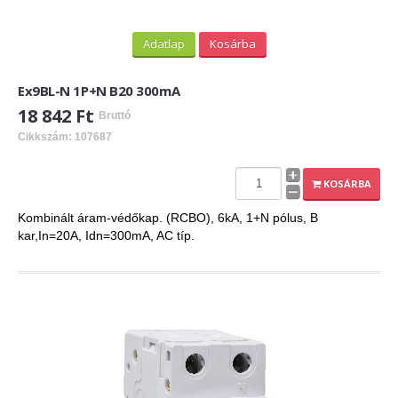
Adatlap
Kosárba
Ex9BL-N 1P+N B20 300mA
18 842 Ft
Bruttó
Cikkszám: 107687
KOSÁRBA
Kombinált áram-védőkap. (RCBO), 6kA, 1+N pólus, B
kar,In=20A, Idn=300mA, AC típ.