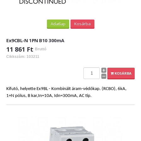
ExPL-DC védelmi elosztók
Tűzvédelmi lekapcsolás
Tűzv. lekapcsolás és védelem
Adatlap
Kosárba
Túlfeszvédelem
Ex9CBL-N 1PN B10 300mA
ExPL-AC védelmi elosztók
11 861 Ft
Bruttó
ExPL-AC-1F
Cikkszám: 103211
ExPL-AC-3F
KOSÁRBA
Napelemes termékek
Kifutó, helyette Ex9BL - Kombinált áram-védőkap. (RCBO), 6kA,
DC kapcsolás és védelem
1+N pólus, B kar,In=10A, Idn=300mA, AC típ.
PV felügyelet
Csatlakozók, szerelvények
Matricák, táblák
PV matricák