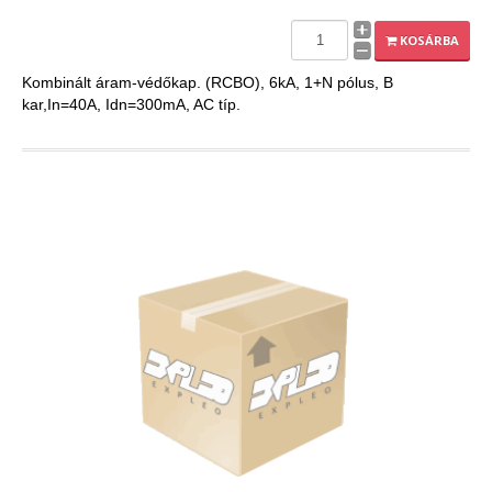
KOSÁRBA
Kombinált áram-védőkap. (RCBO), 6kA, 1+N pólus, B
kar,In=40A, Idn=300mA, AC típ.