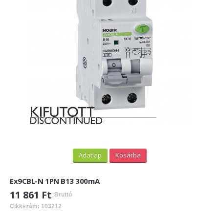
PV felirati táblák
INFORMÁCIÓK
HOGYAN TUDOK ONLINE VÁSÁROLNI?
SZÁLLÍTÁS
FIZETÉSI MÓDOK
ÁLTALÁNOS SZERZŐDÉSI FELTÉTELEK
ADATVÉDELEM
_______
Adatlap
Kosárba
WEBÁRUHÁZ ÜZEMELTETŐ? LEGYEN PARTNERÜNK!
Ex9CBL-N 1PN B13 300mA
ÁRLISTA
11 861 Ft
Bruttó
Cikkszám: 103212
KAPCSOLAT