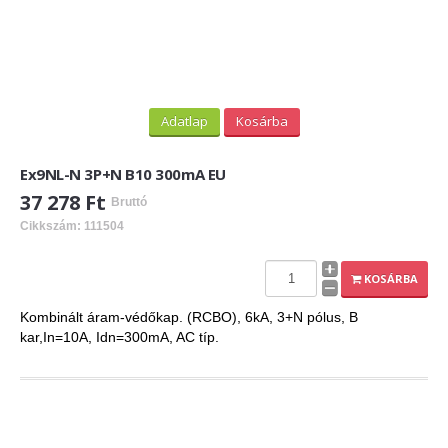
Adatlap
Kosárba
Ex9NL-N 3P+N B10 300mA EU
37 278 Ft
Bruttó
Cikkszám: 111504
KOSÁRBA
Kombinált áram-védőkap. (RCBO), 6kA, 3+N pólus, B
kar,In=10A, Idn=300mA, AC típ.