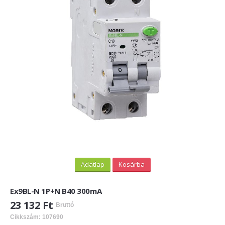
Adatlap
Kosárba
Ex9BL-N 1P+N B40 300mA
23 132 Ft
Bruttó
Cikkszám: 107690