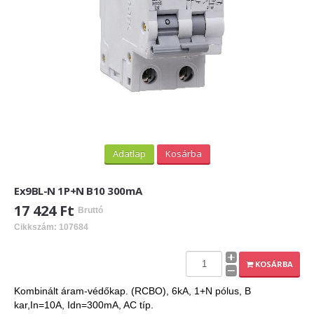
Adatlap
Kosárba
Ex9BL-N 1P+N B10 300mA
17 424 Ft
Bruttó
Cikkszám: 107684
KOSÁRBA
Kombinált áram-védőkap. (RCBO), 6kA, 1+N pólus, B
kar,In=10A, Idn=300mA, AC típ.