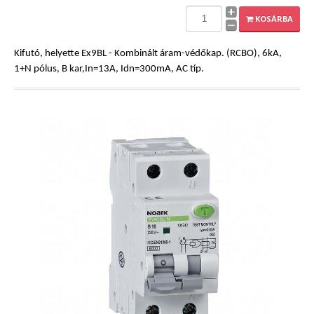
EXPLEO.HU
KOSÁRBA
Kifutó, helyette Ex9BL - Kombinált áram-védőkap. (RCBO), 6kA,
1+N pólus, B kar,In=13A, Idn=300mA, AC típ.