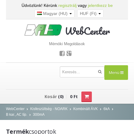
Üdvözlünk! Kérünk
regisztrálj
vagy
jelentkezz be
Magyar (HU)
HUF (Ft)
WebCenter
Mérnöki Megoldások
Menü
TERMÉKEK
Kosár
(0)
0 Ft
Kisfeszültség - NOARK
WebCenter
Kisfeszültség - NOARK
Kombinált ÁVK
6kA
B kar., AC típ.
300mA
Kismegszakítók
Áram-védőkapcsolók
Termék
csoportok