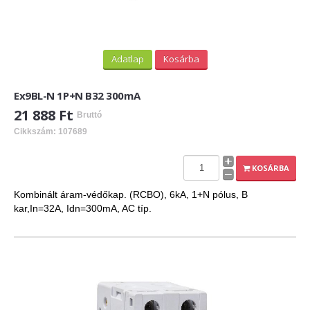
Adatlap
Kosárba
Ex9BL-N 1P+N B32 300mA
21 888 Ft
Bruttó
Cikkszám: 107689
KOSÁRBA
Kombinált áram-védőkap. (RCBO), 6kA, 1+N pólus, B
kar,In=32A, Idn=300mA, AC típ.