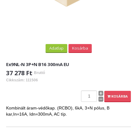
Adatlap
Kosárba
Ex9NL-N 3P+N B16 300mA EU
37 278 Ft
Bruttó
Cikkszám: 111506
KOSÁRBA
Kombinált áram-védőkap. (RCBO), 6kA, 3+N pólus, B
kar,In=16A, Idn=300mA, AC típ.