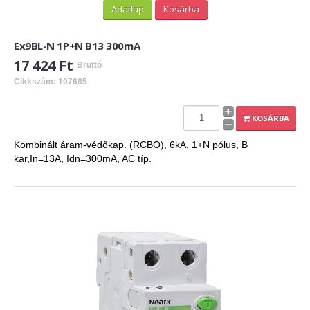
Adatlap
Kosárba
Ex9BL-N 1P+N B13 300mA
17 424 Ft
Bruttó
Cikkszám: 107685
KOSÁRBA
Kombinált áram-védőkap. (RCBO), 6kA, 1+N pólus, B
kar,In=13A, Idn=300mA, AC típ.