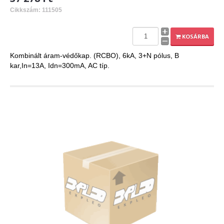
Cikkszám: 111505
KOSÁRBA
Kombinált áram-védőkap. (RCBO), 6kA, 3+N pólus, B
kar,In=13A, Idn=300mA, AC típ.