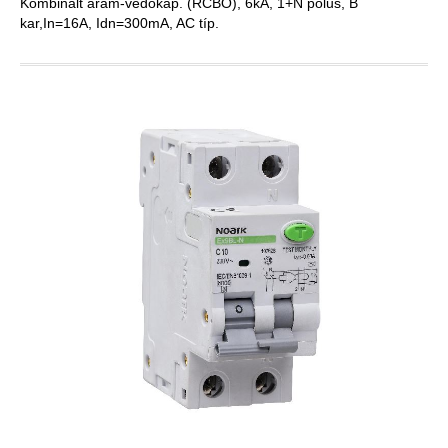
Kombinált áram-védőkap. (RCBO), 6kA, 1+N pólus, B
kar,In=16A, Idn=300mA, AC típ.