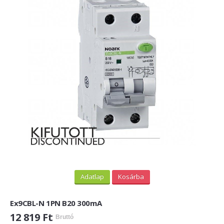
Adatlap
Kosárba
Ex9CBL-N 1PN B20 300mA
12 819 Ft
Bruttó