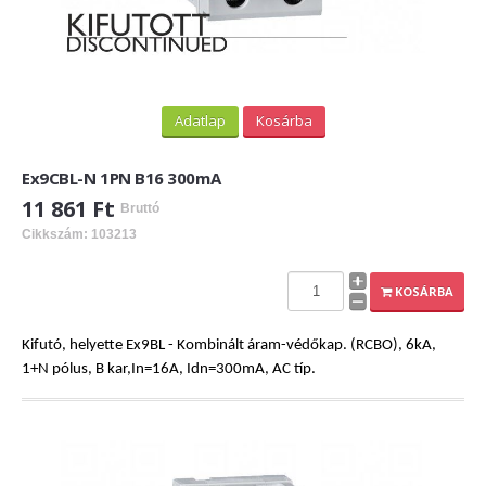
Adatlap
Kosárba
Ex9CBL-N 1PN B16 300mA
11 861 Ft
Bruttó
Cikkszám: 103213
KOSÁRBA
Kifutó, helyette Ex9BL - Kombinált áram-védőkap. (RCBO), 6kA,
1+N pólus, B kar,In=16A, Idn=300mA, AC típ.