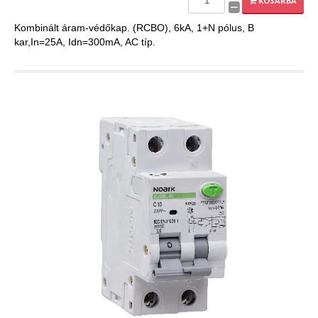
KOSÁRBA
Kombinált áram-védőkap. (RCBO), 6kA, 1+N pólus, B
kar,In=25A, Idn=300mA, AC típ.