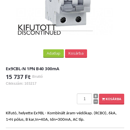
Adatlap
Kosárba
Ex9CBL-N 1PN B40 300mA
15 737 Ft
Bruttó
Cikkszám: 103217
KOSÁRBA
Kifutó, helyette Ex9BL - Kombinált áram-védőkap. (RCBO), 6kA,
1+N pólus, B kar,In=40A, Idn=300mA, AC típ.