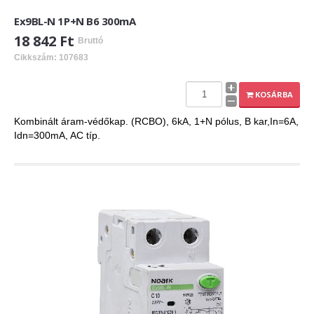
Ex9BL-N 1P+N B6 300mA
18 842 Ft
Bruttó
Cikkszám: 107683
KOSÁRBA
Kombinált áram-védőkap. (RCBO), 6kA, 1+N pólus, B kar,In=6A,
Idn=300mA, AC típ.