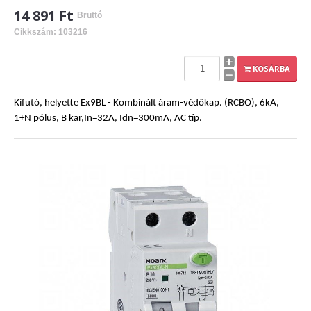
14 891 Ft
Bruttó
Cikkszám: 103216
KOSÁRBA
Kifutó, helyette Ex9BL - Kombinált áram-védőkap. (RCBO), 6kA,
1+N pólus, B kar,In=32A, Idn=300mA, AC típ.