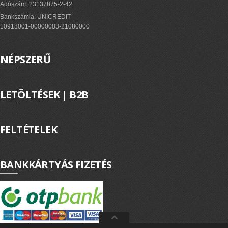
PV felirati táblák
Adószám: 23137875-2-42
Bankszámla: UNICREDIT
10918001-00000083-21080000
INFORMÁCIÓK
NÉPSZERŰ
HOGYAN TUDOK ONLINE VÁSÁROLNI?
SZÁLLÍTÁS
LETÖLTÉSEK | B2B
FIZETÉSI MÓDOK
ÁLTALÁNOS SZERZŐDÉSI FELTÉTELEK
FELTÉTELEK
ADATVÉDELEM
_______
BANKKÁRTYÁS FIZETÉS
WEBÁRUHÁZ ÜZEMELTETŐ? LEGYEN PARTNERÜNK!
ÁRLISTA
KAPCSOLAT