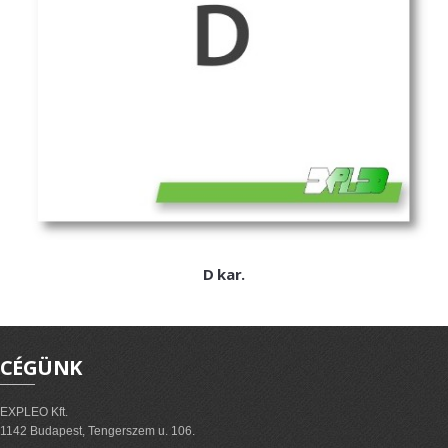
ExPL-DC védelmi elosztók
Tűzvédelmi lekapcsolás
Tűzv. lekapcsolás és védelem
Túlfeszvédelem
ExPL-AC védelmi elosztók
ExPL-AC-1F
ExPL-AC-3F
Napelemes termékek
D kar.
DC kapcsolás és védelem
PV felügyelet
Csatlakozók, szerelvények
CÉGÜNK
Matricák, táblák
EXPLEO Kft.
PV matricák
1142 Budapest, Tengerszem u. 106.