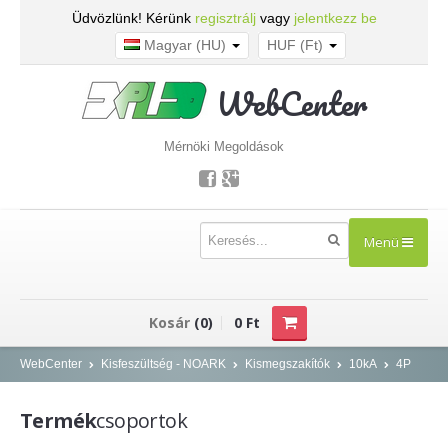
Üdvözlünk! Kérünk
regisztrálj
vagy
jelentkezz be
Magyar (HU)
HUF (Ft)
WebCenter
Mérnöki Megoldások
Menü
TERMÉKEK
Kosár
(0)
0 Ft
Kisfeszültség - NOARK
WebCenter
Kisfeszültség - NOARK
Kismegszakítók
10kA
4P
Kismegszakítók
Termék
csoportok
Áram-védőkapcsolók