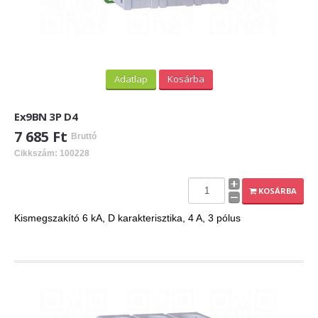
Adatlap
Kosárba
Ex9BN 3P D4
7 685 Ft
Bruttó
Cikkszám: 100228
KOSÁRBA
Kismegszakító 6 kA, D karakterisztika, 4 A, 3 pólus