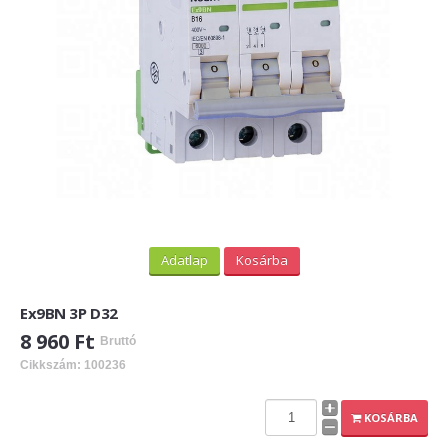
Adatlap
Kosárba
Ex9BN 3P D32
8 960 Ft
Bruttó
Cikkszám: 100236
KOSÁRBA