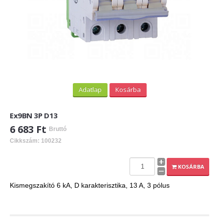
Adatlap
Kosárba
Ex9BN 3P D13
6 683 Ft
Bruttó
Cikkszám: 100232
KOSÁRBA
Kismegszakító 6 kA, D karakterisztika, 13 A, 3 pólus