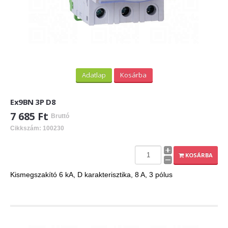
Adatlap
Kosárba
Ex9BN 3P D8
7 685 Ft
Bruttó
Cikkszám: 100230
KOSÁRBA
Kismegszakító 6 kA, D karakterisztika, 8 A, 3 pólus