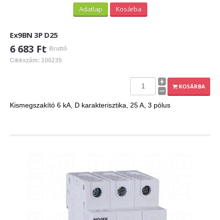
Adatlap
Kosárba
Ex9BN 3P D25
6 683 Ft
Bruttó
Cikkszám: 100235
KOSÁRBA
Kismegszakító 6 kA, D karakterisztika, 25 A, 3 pólus