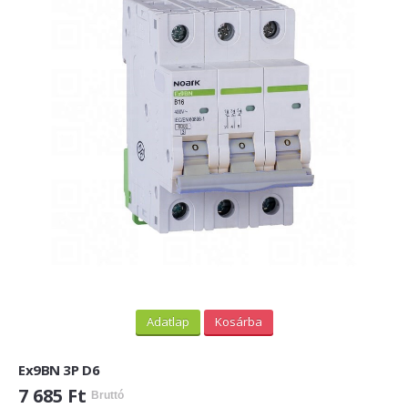
Adatlap
Kosárba
Ex9BN 3P D6
7 685 Ft
Bruttó