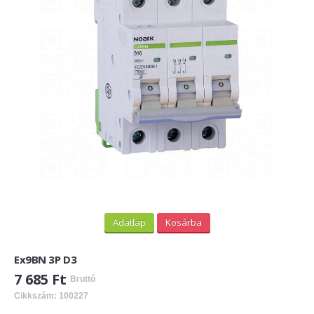
PV felirati táblák
INFORMÁCIÓK
HOGYAN TUDOK ONLINE VÁSÁROLNI?
SZÁLLÍTÁS
FIZETÉSI MÓDOK
ÁLTALÁNOS SZERZŐDÉSI FELTÉTELEK
ADATVÉDELEM
_______
Adatlap
Kosárba
WEBÁRUHÁZ ÜZEMELTETŐ? LEGYEN PARTNERÜNK!
Ex9BN 3P D3
ÁRLISTA
7 685 Ft
Bruttó
Cikkszám: 100227
KAPCSOLAT