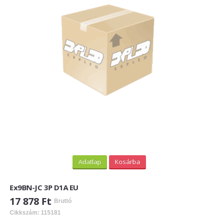
Adatlap
Kosárba
Ex9BN-JC 3P D1A EU
17 878 Ft
Bruttó
Cikkszám: 115181