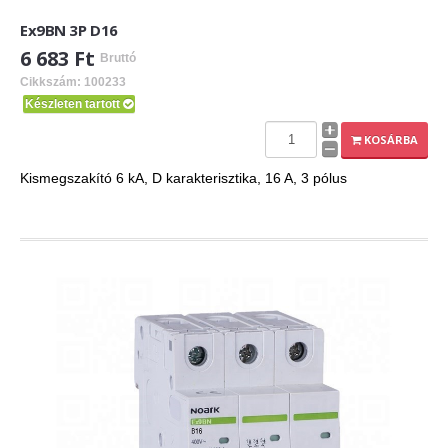
Ex9BN 3P D16
6 683 Ft
Bruttó
Cikkszám: 100233
Készleten tartott
KOSÁRBA
Kismegszakító 6 kA, D karakterisztika, 16 A, 3 pólus