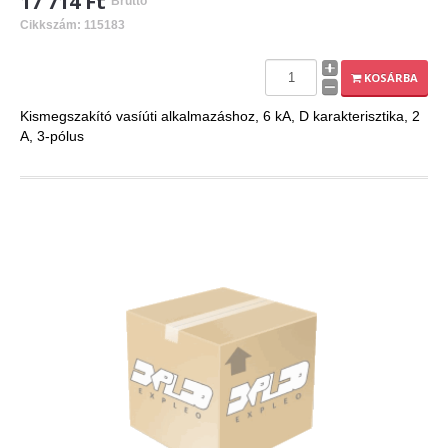
17 714 Ft
Bruttó
Cikkszám: 115183
KOSÁRBA
Kismegszakító vasíúti alkalmazáshoz, 6 kA, D karakterisztika, 2
A, 3-pólus