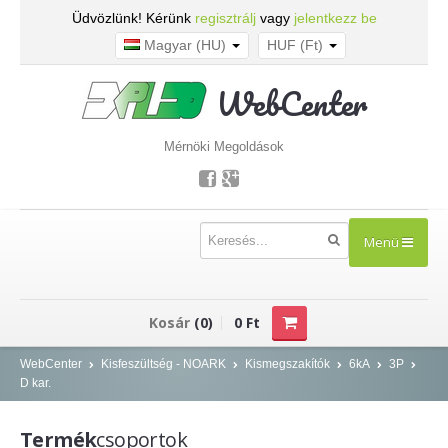
Üdvözlünk! Kérünk
regisztrálj
vagy
jelentkezz be
Magyar (HU)
HUF (Ft)
WebCenter
Mérnöki Megoldások
Menü
TERMÉKEK
Kosár
(0)
0 Ft
Kisfeszültség - NOARK
WebCenter
Kisfeszültség - NOARK
Kismegszakítók
6kA
3P
D kar.
Kismegszakítók
Áram-védőkapcsolók
Termék
csoportok