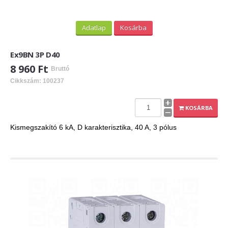
Adatlap
Kosárba
Ex9BN 3P D40
8 960 Ft
Bruttó
Cikkszám: 100237
KOSÁRBA
Kismegszakító 6 kA, D karakterisztika, 40 A, 3 pólus