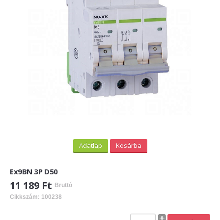
Adatlap
Kosárba
Ex9BN 3P D50
11 189 Ft
Bruttó
Cikkszám: 100238