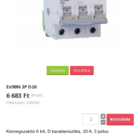
Adatlap
Kosárba
Ex9BN 3P D20
6 683 Ft
Bruttó
Cikkszám: 100234
KOSÁRBA
Kismegszakító 6 kA, D karakterisztika, 20 A, 3 pólus