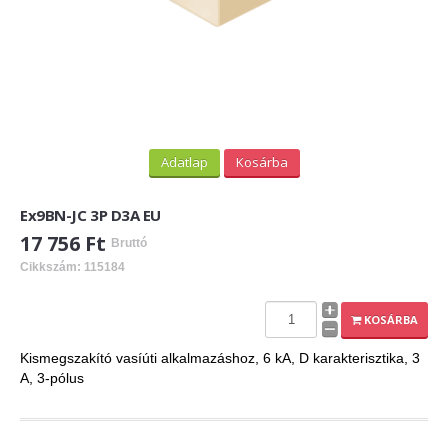
Adatlap
Kosárba
Ex9BN-JC 3P D3A EU
17 756 Ft
Bruttó
Cikkszám: 115184
KOSÁRBA
Kismegszakító vasíúti alkalmazáshoz, 6 kA, D karakterisztika, 3
A, 3-pólus