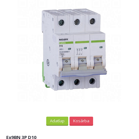
Adatlap
Kosárba
Ex9BN 3P D10