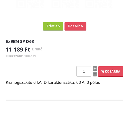
Adatlap
Kosárba
Ex9BN 3P D63
11 189 Ft
Bruttó
Cikkszám: 100239
KOSÁRBA
Kismegszakító 6 kA, D karakterisztika, 63 A, 3 pólus