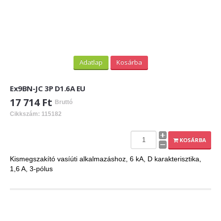
Adatlap
Kosárba
Ex9BN-JC 3P D1.6A EU
17 714 Ft
Bruttó
Cikkszám: 115182
KOSÁRBA
Kismegszakító vasíúti alkalmazáshoz, 6 kA, D karakterisztika,
1,6 A, 3-pólus